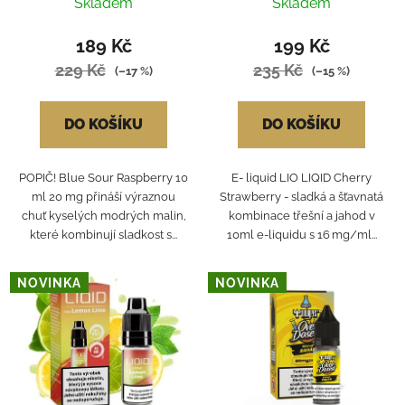
Skladem
Skladem
189 Kč
199 Kč
229 Kč
235 Kč
(–17 %)
(–15 %)
DO KOŠÍKU
DO KOŠÍKU
POPIČ! Blue Sour Raspberry 10
E- liquid LIO LIQID Cherry
ml 20 mg přináší výraznou
Strawberry - sladká a šťavnatá
chuť kyselých modrých malin,
kombinace třešní a jahod v
které kombinují sladkost s...
10ml e-liquidu s 16 mg/ml...
NOVINKA
NOVINKA