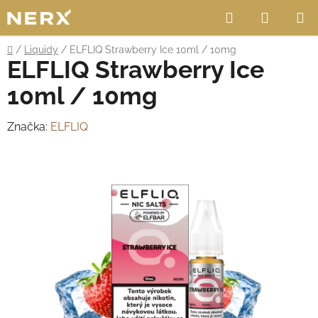
Přejít
Hledat
NÁKUP
na
obsah
KOŠÍK
Domů
/
Liquidy
/
ELFLIQ Strawberry Ice 10ml / 10mg
ELFLIQ Strawberry Ice
10ml / 10mg
Značka:
ELFLIQ