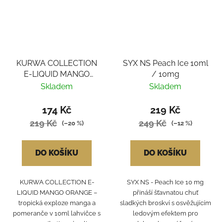
KURWA COLLECTION
SYX NS Peach Ice 10ml
E-LIQUID MANGO
/ 10mg
ORANGE
Skladem
Skladem
174 Kč
219 Kč
219 Kč
249 Kč
(–20 %)
(–12 %)
DO KOŠÍKU
DO KOŠÍKU
KURWA COLLECTION E-
SYX NS - Peach Ice 10 mg
LIQUID MANGO ORANGE –
přináší šťavnatou chuť
tropická exploze manga a
sladkých broskví s osvěžujícím
pomeranče v 10ml lahvičce s
ledovým efektem pro