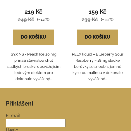
219 Kč
159 Kč
249 Kč
239 Kč
(–12 %)
(–33 %)
DO KOŠÍKU
DO KOŠÍKU
SYX NS - Peach Ice 20 mg
RELX liquid – Blueberry Sour
přináší šťavnatou chuť
Raspberry – 18mg sladké
sladkých broskví s osvěžujícím
borůvky se snoubí s jemně
ledovým efektem pro
kyselou malinou v dokonale
dokonale vyvážený...
vyvážené...
Z
á
Přihlášení
p
a
E-mail
t
í
Heslo