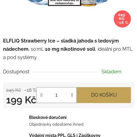
245
KČ
–18 %
ELFLIQ
Strawberry Ice – sladká jahoda s ledovým
nádechem
, 10 ml,
10 mg nikotinové soli
, ideální pro MTL
a pod systémy.
Dostupnost
Skladem
245 Kč
–18 %
DO KOŠÍKU
199 Kč
Měrná cena:
Bleskové doručení
Objednávky odesíláme ihned
Výdejní místa PPL, GLS i Zásilkovny