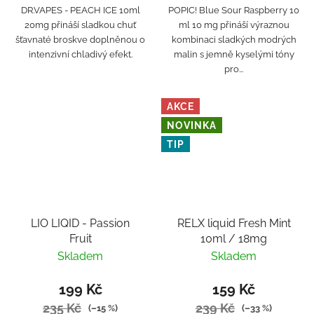
DR.VAPES - PEACH ICE 10ml
POPIC! Blue Sour Raspberry 10
20mg přináší sladkou chuť
ml 10 mg přináší výraznou
šťavnaté broskve doplněnou o
kombinaci sladkých modrých
intenzivní chladivý efekt.
malin s jemně kyselými tóny
pro...
AKCE
NOVINKA
TIP
LIO LIQID - Passion
RELX liquid Fresh Mint
Fruit
10ml / 18mg
Skladem
Skladem
199 Kč
159 Kč
235 Kč
239 Kč
(–15 %)
(–33 %)