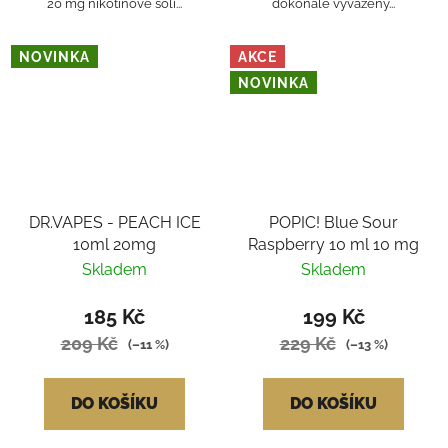
20 mg nikotinové soli...
dokonale vyvážený...
NOVINKA
AKCE
NOVINKA
DR.VAPES - PEACH ICE
POPIC! Blue Sour
10ml 20mg
Raspberry 10 ml 10 mg
Skladem
Skladem
185 Kč
199 Kč
209 Kč
229 Kč
(–11 %)
(–13 %)
DO KOŠÍKU
DO KOŠÍKU