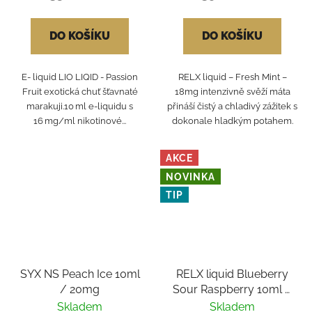
DO KOŠÍKU
DO KOŠÍKU
E- liquid LIO LIQID - Passion
RELX liquid – Fresh Mint –
Fruit exotická chuť šťavnaté
18mg intenzivně svěží máta
marakuji.10 ml e-liquidu s
přináší čistý a chladivý zážitek s
16 mg/ml nikotinové...
dokonale hladkým potahem.
AKCE
NOVINKA
TIP
SYX NS Peach Ice 10ml
RELX liquid Blueberry
/ 20mg
Sour Raspberry 10ml /
18mg
Skladem
Skladem