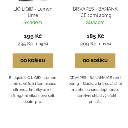
LIO LIQID - Lemon
DR.VAPES - BANANA
Lime
ICE 10ml 20mg
Skladem
Skladem
199 Kč
185 Kč
235 Kč
209 Kč
(–15 %)
(–11 %)
DO KOŠÍKU
DO KOŠÍKU
E- liquid LIO LIQID - Lemon
DR.VAPES - BANANA ICE 10ml
Lime osvěžující kombinace
20mg – Sladká a krémová chuť
citronu a limetky.10 ml,
zralého banánu doplněná o
16 mg/ml nikotinové soli,
intenzivní chladivý efekt
ideální pro...
přináší...