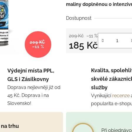
maliny doplněnou o intenzivn
Dostupnost
209 Kč
–11 %
185 Kč
209 KČ
–11 %
Měrná cena:
Kvalita, spolehli
Výdejní místa PPL,
skvělé zákaznic
GLS i Zásilkovny
služby
Doprava nejlevněji již od
45 Kč. Doprava i na
Vynikající
recenze
Slovensko!
popularita e-shop
 na trhu
Při objednáv