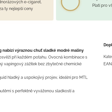
ednorázových e-cigaret,
Platí pro 
za ty nejlepší ceny
Dop
nabízí výraznou chuť sladké modré maliny
Kate
ý osvěží při každém potahu. Ovocná kombinace s
ý vapingový zážitek bez zbytečné chemické
EAN
quid hladký a uspokojivý projev, ideální pro MTL
utěmi s perfektně vyváženou sladkostí a