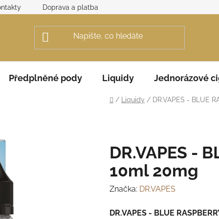
ntakty
Doprava a platba
Obchodní podmínky
Rek
Předplněné pody
Liquidy
Jednorázové ci
Domů
/
Liquidy
/
DR.VAPES - BLUE R
DR.VAPES - 
10ml 20mg
Značka:
DR.VAPES
DR.VAPES - BLUE RASPBERRY 