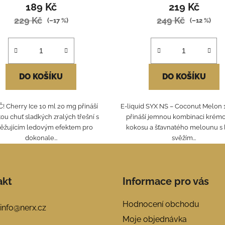
189 Kč
219 Kč
229 Kč
249 Kč
(–17 %)
(–12 %)
DO KOŠÍKU
DO KOŠÍKU
! Cherry Ice 10 ml 20 mg přináší
E-liquid SYX NS – Coconut Melon 
ou chuť sladkých zralých třešní s
přináší jemnou kombinaci krém
ěžujícím ledovým efektem pro
kokosu a šťavnatého melounu s
dokonale...
svěžím...
akt
Informace pro vás
Hodnocení obchodu
info
@
nerx.cz
Moje objednávka