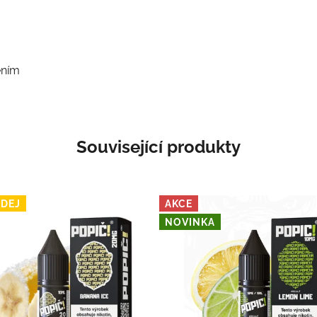
ením
Související produkty
DEJ
AKCE
NOVINKA