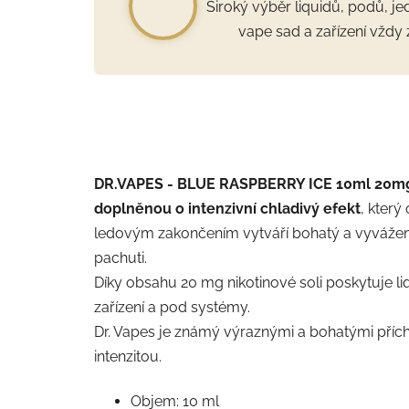
Široký výběr liquidů, podů, j
vape sad a zařízení vždy 
DR.VAPES - BLUE RASPBERRY ICE 10ml 20mg 
doplněnou o intenzivní chladivý efekt
, kter
ledovým zakončením vytváří bohatý a vyvážen
pachuti.
Díky obsahu 20 mg nikotinové soli poskytuje li
zařízení a pod systémy.
Dr. Vapes je známý výraznými a bohatými přích
intenzitou.
Objem: 10 ml