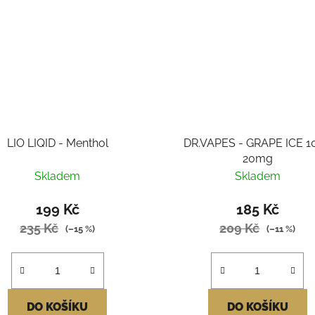
LIO LIQID - Menthol
DR.VAPES - GRAPE ICE 1
20mg
Skladem
Skladem
199 Kč
185 Kč
235 Kč
209 Kč
(–15 %)
(–11 %)
DO KOŠÍKU
DO KOŠÍKU