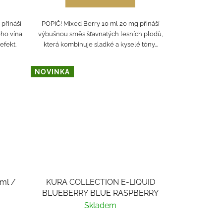
přináší
POPIČ! Mixed Berry 10 ml 20 mg přináší
ho vína
výbušnou směs šťavnatých lesních plodů,
efekt.
která kombinuje sladké a kyselé tóny...
NOVINKA
ml /
KURA COLLECTION E-LIQUID
BLUEBERRY BLUE RASPBERRY
Skladem