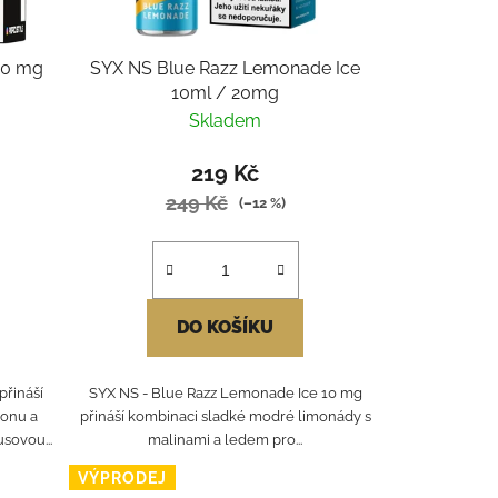
10 mg
SYX NS Blue Razz Lemonade Ice
10ml / 20mg
Skladem
219 Kč
249 Kč
(–12 %)
DO KOŠÍKU
řináší
SYX NS - Blue Razz Lemonade Ice 10 mg
ronu a
přináší kombinaci sladké modré limonády s
sovou...
malinami a ledem pro...
VÝPRODEJ