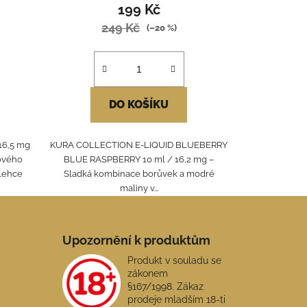
199 Kč
249 Kč
(–20 %)
DO KOŠÍKU
16,5 mg
KURA COLLECTION E-LIQUID BLUEBERRY
ového
BLUE RASPBERRY 10 ml / 16,2 mg –
 lehce
Sladká kombinace borůvek a modré
maliny v...
Upozornění k produktům
Produkt v souladu se
zákonem
§167/1998. Zákaz
prodeje mladším 18-ti