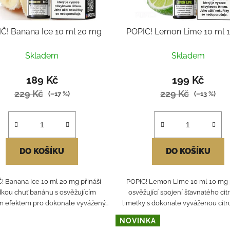
Č! Banana Ice 10 ml 20 mg
POPIC! Lemon Lime 10 ml 
Skladem
Skladem
189 Kč
199 Kč
229 Kč
229 Kč
(–17 %)
(–13 %)
DO KOŠÍKU
DO KOŠÍKU
! Banana Ice 10 ml 20 mg přináší
POPIC! Lemon Lime 10 ml 10 mg p
dkou chuť banánu s osvěžujícím
osvěžující spojení šťavnatého cit
 efektem pro dokonale vyvážený...
limetky s dokonale vyváženou citru
NOVINKA