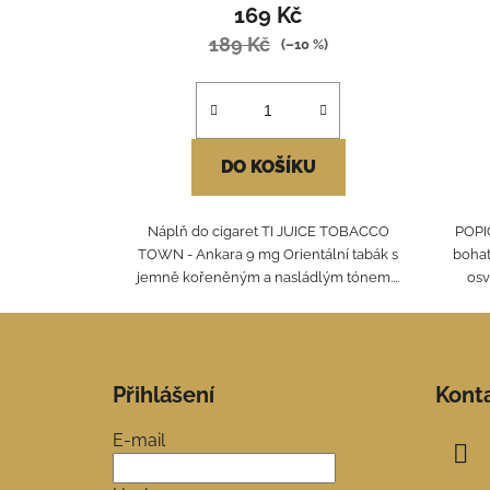
169 Kč
189 Kč
(–10 %)
DO KOŠÍKU
Náplň do cigaret TI JUICE TOBACCO
POPIČ
TOWN - Ankara 9 mg Orientální tabák s
bohat
jemně kořeněným a nasládlým tónem....
osv
Z
á
Přihlášení
Kont
p
a
E-mail
t