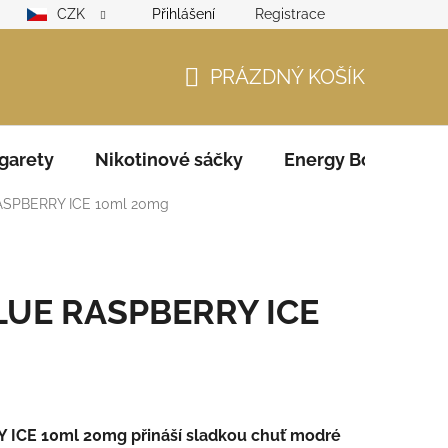
CZK
Přihlášení
Registrace
lamační řád
GDPR
Zodpovědný prodejce – ověření věku
PRÁZDNÝ KOŠÍK
NÁKUPNÍ
KOŠÍK
garety
Nikotinové sáčky
Energy Boosters
ASPBERRY ICE 10ml 20mg
BLUE RASPBERRY ICE
ICE 10ml 20mg přináší sladkou chuť modré