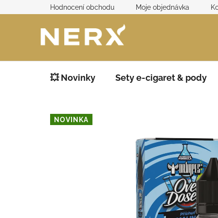
Přejít
Hodnocení obchodu
Moje objednávka
Ko
na
obsah
💥 Novinky
Sety e-cigaret & pody
NOVINKA