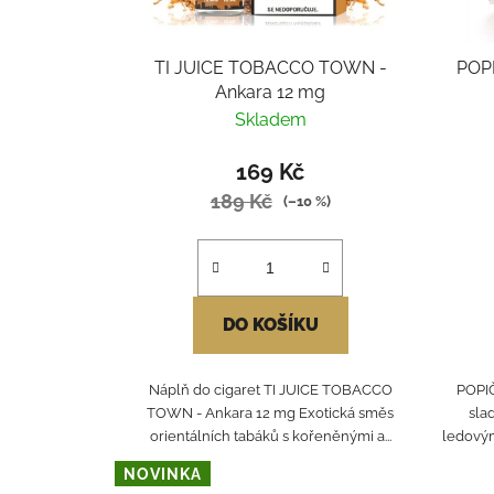
TI JUICE TOBACCO TOWN -
POPI
Ankara 12 mg
Skladem
169 Kč
189 Kč
(–10 %)
DO KOŠÍKU
Náplň do cigaret TI JUICE TOBACCO
POPIČ
TOWN - Ankara 12 mg Exotická směs
sla
orientálních tabáků s kořeněnými a...
ledovým
NOVINKA