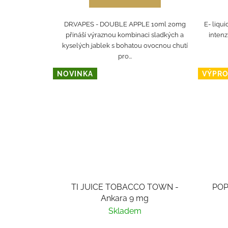
DR.VAPES - DOUBLE APPLE 10ml 20mg
E- liqui
přináší výraznou kombinaci sladkých a
intenz
kyselých jablek s bohatou ovocnou chutí
pro...
NOVINKA
VÝPRO
TI JUICE TOBACCO TOWN -
POPI
Ankara 9 mg
Skladem