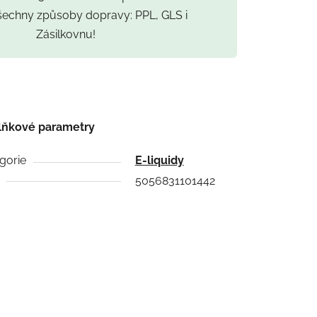
všechny způsoby dopravy: PPL, GLS i
Zásilkovnu!
lňkové parametry
gorie
E-liquidy
5056831101442