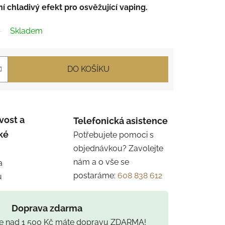
í chladivý efekt pro osvěžující vaping.
Skladem
DO KOŠÍKU
vost a
Telefonická asistence
ké
Potřebujete pomoci s
objednávkou? Zavolejte
nám a o vše se
a
postaráme:
608 838 612
u
Doprava zdarma
ce nad 1 500 Kč máte dopravu ZDARMA!