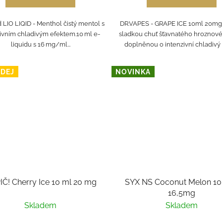
d LIO LIQID - Menthol čistý mentol s
DR.VAPES - GRAPE ICE 10ml 20mg 
ivním chladivým efektem.10 ml e-
sladkou chuť šťavnatého hroznové
liquidu s 16 mg/ml...
doplněnou o intenzivní chladivý 
DEJ
NOVINKA
Č! Cherry Ice 10 ml 20 mg
SYX NS Coconut Melon 10
16,5mg
Skladem
Skladem