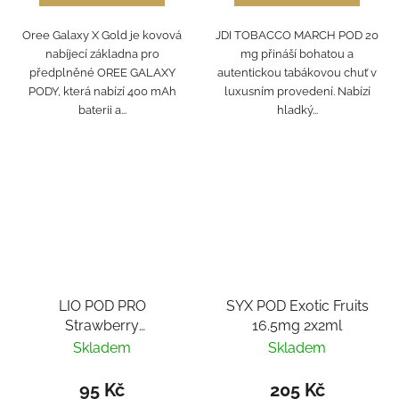
Oree Galaxy X Gold je kovová
JDI TOBACCO MARCH POD 20
nabíjecí základna pro
mg přináší bohatou a
předplněné OREE GALAXY
autentickou tabákovou chuť v
PODY, která nabízí 400 mAh
luxusním provedení. Nabízí
baterii a...
hladký...
LIO POD PRO
SYX POD Exotic Fruits
Strawberry
16.5mg 2x2ml
Watermelon Ice 1x2ml
Skladem
Skladem
16mg
95 Kč
205 Kč