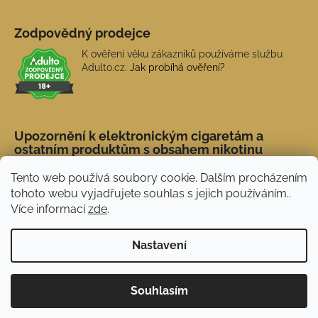
Zodpovědný prodejce
K ověření věku zákazníků používáme službu
Adulto.cz.
Jak probíhá ověření?
Upozornění k elektronickým cigaretám a
ostatním produktům s obsahem nikotinu
Tento web používá soubory cookie. Dalším procházením
tohoto webu vyjadřujete souhlas s jejich používáním..
Více informací
zde
.
Nastavení
Novinka: Akční doprava s PPL od 45 Kč. Při
Vytvořil Shoptet
Souhlasím
nákupu nad 1 500 Kč doprava ZDARMA.
Copyright 2026
NERX.CZ
. Všechna práva vyhrazena.
Používáme
ověření věku Adulto