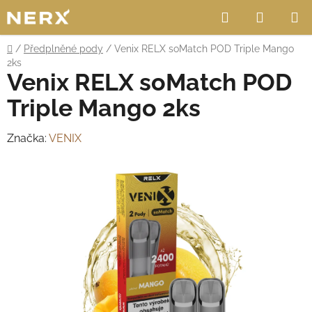
Přejít
Hledat
NÁKUP
na
obsah
KOŠÍK
Domů
/
Předplněné pody
/
Venix RELX soMatch POD Triple Mango
2ks
Venix RELX soMatch POD
Triple Mango 2ks
Značka:
VENIX