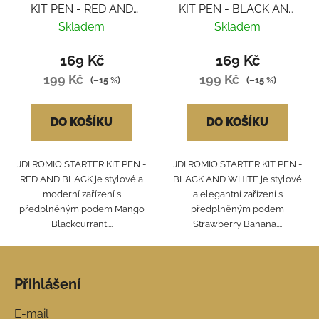
KIT PEN - RED AND
KIT PEN - BLACK AND
BLACK
WHITE
Skladem
Skladem
169 Kč
169 Kč
199 Kč
199 Kč
(–15 %)
(–15 %)
DO KOŠÍKU
DO KOŠÍKU
JDI ROMIO STARTER KIT PEN -
JDI ROMIO STARTER KIT PEN -
RED AND BLACK je stylové a
BLACK AND WHITE je stylové
moderní zařízení s
a elegantní zařízení s
předplněným podem Mango
předplněným podem
Blackcurrant....
Strawberry Banana....
Z
á
Přihlášení
p
a
E-mail