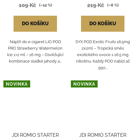
109 Kč
219 Kč
(–12 %)
(–6 %)
DO KOŠÍKU
DO KOŠÍKU
Náplň do e cigaret LIO POD
SYX POD Exotic Fruits 16.5mg
PRO Strawberry Watermelon
2x2ml – Tropická směs
Ice 1×2 ml – 16 mg – Osvěžující
exotického ovoce s 16.5 mg
kombinace sladké jahody a...
nikotinu. Každý POD nabízí až
950...
NOVINKA
NOVINKA
JDI ROMIO STARTER
JDI ROMIO STARTER