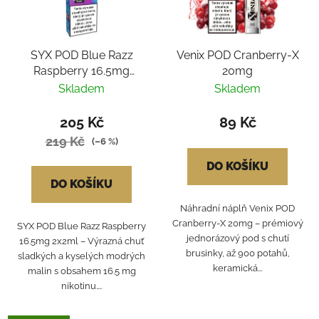
SYX POD Blue Razz
Venix POD Cranberry-X
Raspberry 16.5mg
20mg
2x2ml
Skladem
Skladem
205 Kč
89 Kč
219 Kč
(–6 %)
DO KOŠÍKU
DO KOŠÍKU
Náhradní náplň Venix POD
Cranberry-X 20mg – prémiový
SYX POD Blue Razz Raspberry
jednorázový pod s chutí
16.5mg 2x2ml – Výrazná chuť
brusinky, až 900 potahů,
sladkých a kyselých modrých
keramická...
malin s obsahem 16.5 mg
nikotinu....