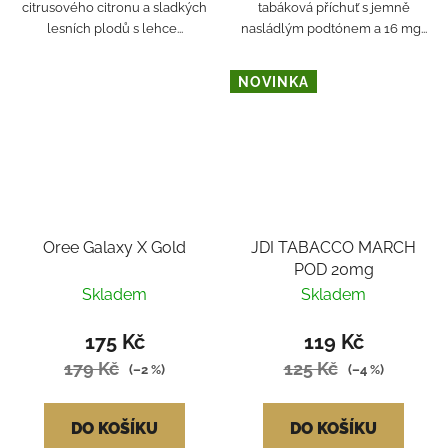
citrusového citronu a sladkých
tabáková příchuť s jemně
lesních plodů s lehce...
nasládlým podtónem a 16 mg...
NOVINKA
Oree Galaxy X Gold
JDI TABACCO MARCH
POD 20mg
Skladem
Skladem
175 Kč
119 Kč
179 Kč
125 Kč
(–2 %)
(–4 %)
DO KOŠÍKU
DO KOŠÍKU