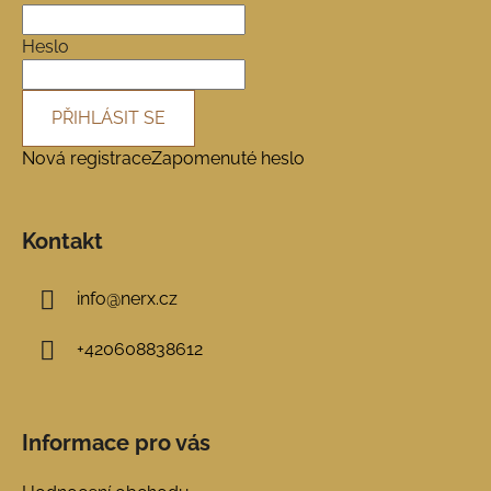
t
í
Heslo
PŘIHLÁSIT SE
Nová registrace
Zapomenuté heslo
Kontakt
info
@
nerx.cz
+420608838612
Informace pro vás