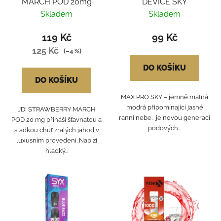
MARCH POD 20mg
DEVICE SKY
Skladem
Skladem
119 Kč
99 Kč
125 Kč
(–4 %)
DO KOŠÍKU
DO KOŠÍKU
MAX PRO SKY – jemně matná
modrá připomínající jasné
JDI STRAWBERRY MARCH
ranní nebe, je novou generací
POD 20 mg přináší šťavnatou a
podových...
sladkou chuť zralých jahod v
luxusním provedení. Nabízí
hladký...