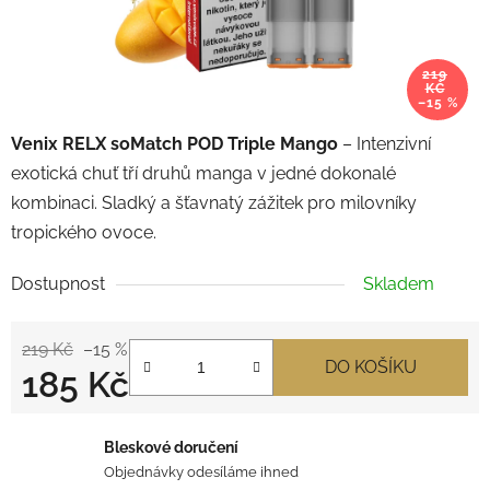
219
KČ
–15 %
Venix RELX soMatch POD Triple Mango
– Intenzivní
exotická chuť tří druhů manga v jedné dokonalé
kombinaci. Sladký a šťavnatý zážitek pro milovníky
tropického ovoce.
Dostupnost
Skladem
219 Kč
–15 %
DO KOŠÍKU
185 Kč
Měrná cena:
Bleskové doručení
Objednávky odesíláme ihned