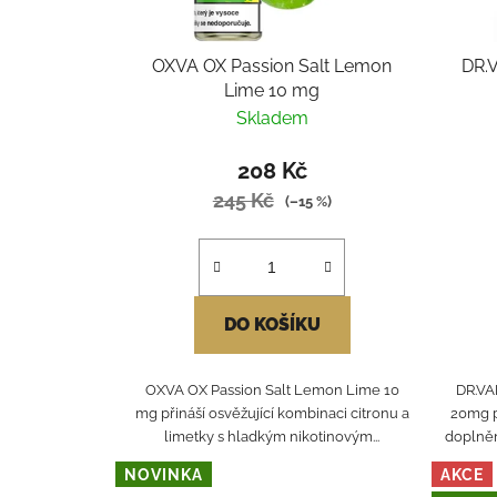
OXVA OX Passion Salt Lemon
DR.
Lime 10 mg
Skladem
208 Kč
245 Kč
(–15 %)
DO KOŠÍKU
OXVA OX Passion Salt Lemon Lime 10
DR.VA
mg přináší osvěžující kombinaci citronu a
20mg p
limetky s hladkým nikotinovým...
doplněno
NOVINKA
AKCE