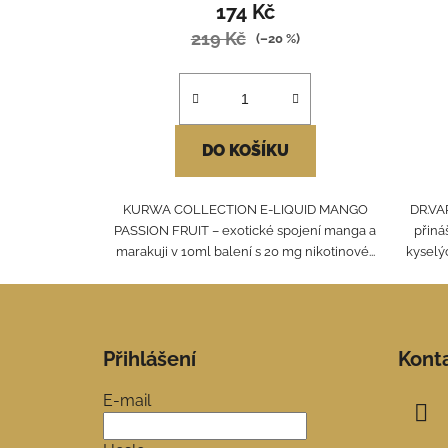
174 Kč
219 Kč
(–20 %)
DO KOŠÍKU
KURWA COLLECTION E-LIQUID MANGO
DR.VA
PASSION FRUIT – exotické spojení manga a
přiná
marakuji v 10ml balení s 20 mg nikotinové...
kyselý
Z
á
Přihlášení
Kont
p
a
E-mail
t
í