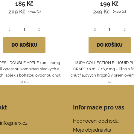
185 Kč
199 Kč
209 Kč
249 Kč
(–11 %)
(–20 %)
DO KOŠÍKU
DO KOŠÍKU
PES - DOUBLE APPLE 10ml 20mg
KURA COLLECTION E-LIQUID P
ší výraznou kombinaci sladkých a
GRAPE 10 ml / 16,2 mg – Plná a š
ch jablek s bohatou ovocnou chutí
chuť fialových hroznů v prémiovém
pro...
s...
akt
Informace pro vás
Hodnocení obchodu
info
@
nerx.cz
Moje objednávka