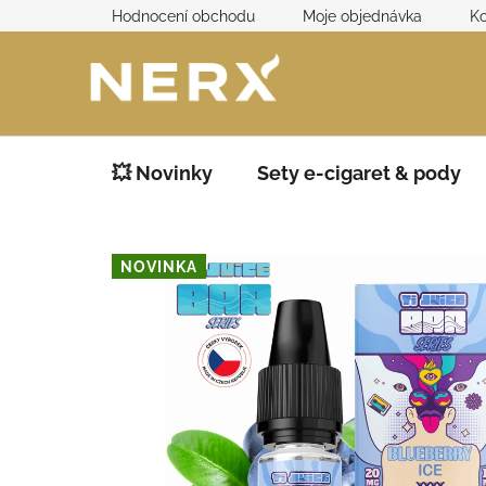
Přejít
Hodnocení obchodu
Moje objednávka
Ko
na
obsah
💥 Novinky
Sety e-cigaret & pody
NOVINKA