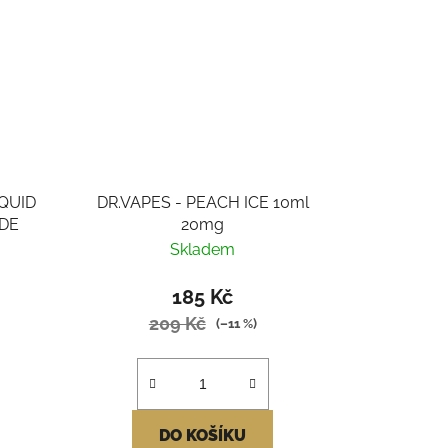
QUID
DR.VAPES - PEACH ICE 10ml
DE
20mg
Skladem
185 Kč
209 Kč
(–11 %)
DO KOŠÍKU