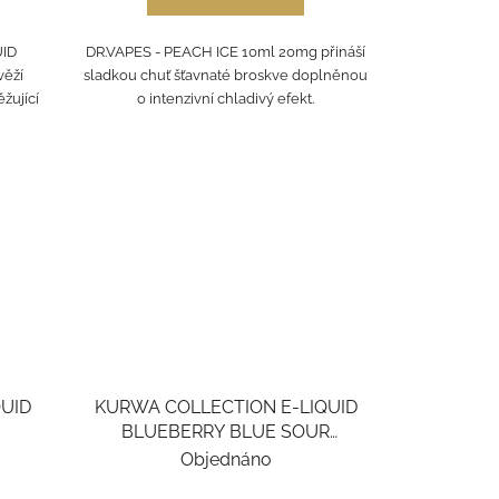
ID
DR.VAPES - PEACH ICE 10ml 20mg přináší
ěží
sladkou chuť šťavnaté broskve doplněnou
žující
o intenzivní chladivý efekt.
QUID
KURWA COLLECTION E-LIQUID
BLUEBERRY BLUE SOUR
RASPBERRY
Objednáno