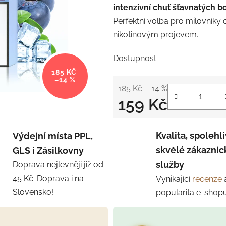
intenzivní chuť šťavnatých b
Perfektní volba pro milovníky
nikotinovým projevem.
Dostupnost
185 KČ
–14 %
185 Kč
–14 %
159 Kč
Měrná cena:
Kvalita, spolehli
Výdejní místa PPL,
skvělé zákaznic
GLS i Zásilkovny
služby
Doprava nejlevněji již od
45 Kč. Doprava i na
Vynikající
recenze
Slovensko!
popularita e-shop