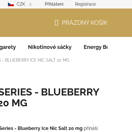
CZK
Přihlášení
Registrace
lamační řád
GDPR
Zodpovědný prodejce – ověření věku
PRÁZDNÝ KOŠÍK
NÁKUPNÍ
KOŠÍK
garety
Nikotinové sáčky
Energy Boosters
S - BLUEBERRY ICE NIC SALT 20 MG
 SERIES - BLUEBERRY
 20 MG
Series -
Blueberry Ice Nic Salt 20 mg
přináší