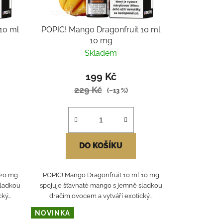
10 ml
POPIC! Mango Dragonfruit 10 ml
10 mg
Skladem
199 Kč
229 Kč
(–13 %)
DO KOŠÍKU
 20 mg
POPIC! Mango Dragonfruit 10 ml 10 mg
sladkou
spojuje šťavnaté mango s jemně sladkou
ý...
dračím ovocem a vytváří exotický...
NOVINKA