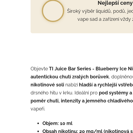
Nejlepší ceny
Široký výběr liquidů, podů, j
vape sad a zařízení vždy 
Objevte
TI Juice Bar Series - Blueberry Ice N
autentickou chutí zralých borůvek
, doplněno
nikotinové soli
nabízí
hladší a rychlejší vstře
drsného hitu v krku. Ideální pro
pod systémy a 
poměr chuti, intenzity a jemného chladivého
vapeři.
Objem: 10 ml
Obsah nikotinu:
20 mg/ml (nikotinová s