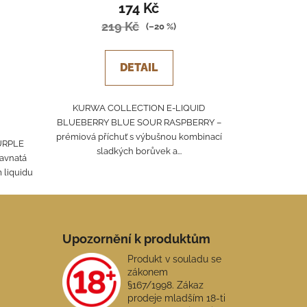
174 Kč
219 Kč
(–20 %)
DETAIL
KURWA COLLECTION E-LIQUID
BLUEBERRY BLUE SOUR RASPBERRY –
prémiová příchuť s výbušnou kombinací
URPLE
sladkých borůvek a...
ťavnatá
 liquidu
Upozornění k produktům
Produkt v souladu se
zákonem
§167/1998. Zákaz
prodeje mladším 18-ti