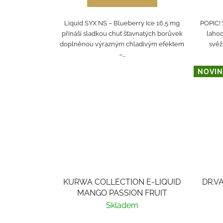
Liquid SYX NS – Blueberry Ice 16,5 mg
POPIC! 
přináší sladkou chuť šťavnatých borůvek
lahod
doplněnou výrazným chladivým efektem
svěží
–...
NOVIN
KURWA COLLECTION E-LIQUID
DR.V
MANGO PASSION FRUIT
Skladem