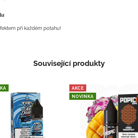
lu
efektem při každém potahu!
Související produkty
KA
AKCE
NOVINKA