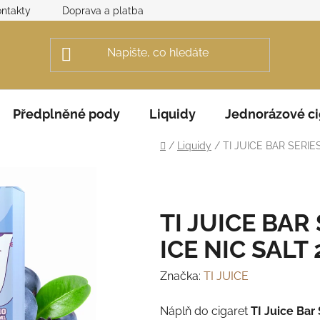
ntakty
Doprava a platba
Obchodní podmínky
Rek
Předplněné pody
Liquidy
Jednorázové ci
Domů
/
Liquidy
/
TI JUICE BAR SERIE
TI JUICE BAR
ICE NIC SALT
Značka:
TI JUICE
Náplň do cigaret
TI Juice Bar 