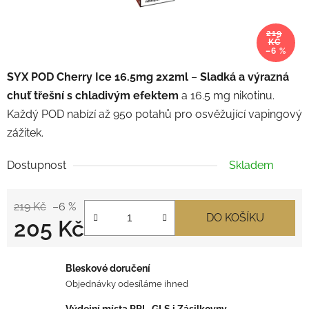
219
KČ
–6 %
SYX POD Cherry Ice 16.5mg 2x2ml
–
Sladká a výrazná
chuť třešní s chladivým efektem
a 16.5 mg nikotinu.
Každý POD nabízí až 950 potahů pro osvěžující vapingový
zážitek.
Dostupnost
Skladem
219 Kč
–6 %
DO KOŠÍKU
205 Kč
Měrná cena:
Bleskové doručení
Objednávky odesíláme ihned
Výdejní místa PPL, GLS i Zásilkovny