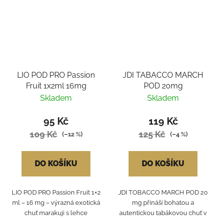
LIO POD PRO Passion
JDI TABACCO MARCH
Fruit 1x2ml 16mg
POD 20mg
Skladem
Skladem
95 Kč
119 Kč
109 Kč
125 Kč
(–12 %)
(–4 %)
DO KOŠÍKU
DO KOŠÍKU
LIO POD PRO Passion Fruit 1×2
JDI TOBACCO MARCH POD 20
ml – 16 mg – výrazná exotická
mg přináší bohatou a
chuť marakuji s lehce
autentickou tabákovou chuť v