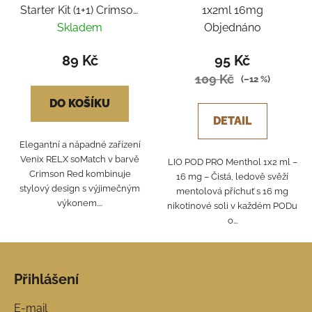
Starter Kit (1+1) Crimson
1x2ml 16mg
Red - Watermelon Chill
Skladem
Objednáno
89 Kč
95 Kč
109 Kč
(–12 %)
DO KOŠÍKU
DETAIL
Elegantní a nápadné zařízení
Venix RELX soMatch v barvě
LIO POD PRO Menthol 1x2 ml –
Crimson Red kombinuje
16 mg – Čistá, ledově svěží
stylový design s výjimečným
mentolová příchuť s 16 mg
výkonem....
nikotinové soli v každém PODu
o...
Z
á
Přihlášení
p
a
E-mail