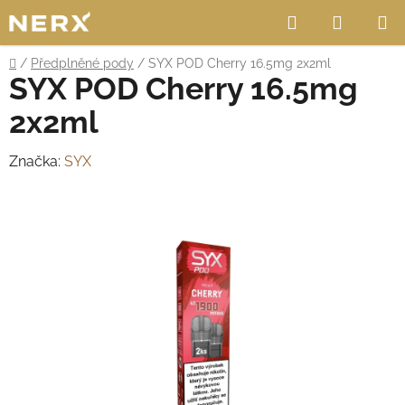
Přejít
Hledat
NÁKUP
na
obsah
KOŠÍK
Domů
/
Předplněné pody
/
SYX POD Cherry 16.5mg 2x2ml
SYX POD Cherry 16.5mg
2x2ml
Značka:
SYX