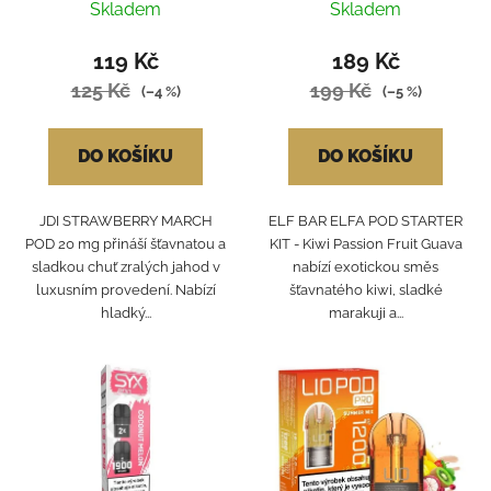
PASSION FRUIT GUAVA
Skladem
Skladem
119 Kč
189 Kč
125 Kč
199 Kč
(–4 %)
(–5 %)
DO KOŠÍKU
DO KOŠÍKU
JDI STRAWBERRY MARCH
ELF BAR ELFA POD STARTER
POD 20 mg přináší šťavnatou a
KIT - Kiwi Passion Fruit Guava
sladkou chuť zralých jahod v
nabízí exotickou směs
luxusním provedení. Nabízí
šťavnatého kiwi, sladké
hladký...
marakuji a...