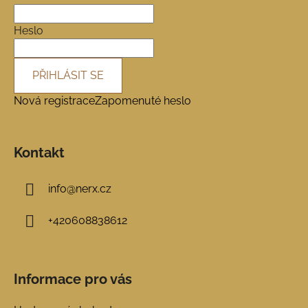
t
í
Heslo
PŘIHLÁSIT SE
Nová registrace
Zapomenuté heslo
Kontakt
info
@
nerx.cz
+420608838612
Informace pro vás