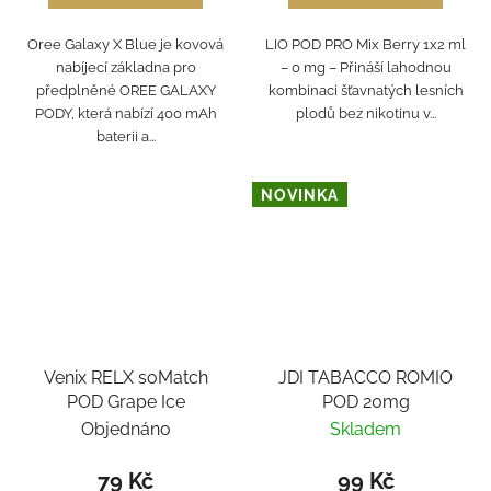
Oree Galaxy X Blue je kovová
LIO POD PRO Mix Berry 1x2 ml
nabíjecí základna pro
– 0 mg – Přináší lahodnou
předplněné OREE GALAXY
kombinaci šťavnatých lesních
PODY, která nabízí 400 mAh
plodů bez nikotinu v...
baterii a...
NOVINKA
Venix RELX soMatch
JDI TABACCO ROMIO
POD Grape Ice
POD 20mg
Objednáno
Skladem
79 Kč
99 Kč