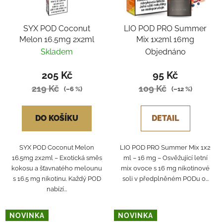
SYX POD Coconut
LIO POD PRO Summer
Melon 16.5mg 2x2ml
Mix 1x2ml 16mg
Skladem
Objednáno
205 Kč
95 Kč
219 Kč
109 Kč
(–6 %)
(–12 %)
DO KOŠÍKU
DETAIL
SYX POD Coconut Melon
LIO POD PRO Summer Mix 1x2
16.5mg 2x2ml – Exotická směs
ml – 16 mg – Osvěžující letní
kokosu a šťavnatého melounu
mix ovoce s 16 mg nikotinové
s 16.5 mg nikotinu. Každý POD
soli v předplněném PODu o...
nabízí...
NOVINKA
NOVINKA