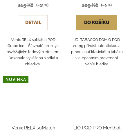
115 Kč
109 Kč
(–31 %)
(–9 %)
DETAIL
DO KOŠÍKU
Venix RELX soMatch POD
JDI TABACCO ROMIO POD
Grape Ice – Šťavnaté hrozny s
20mg přináší autentickou a
osvěžujícím ledovým efektem.
plnou chuť klasického tabáku
Dokonale vyvážená sladká a
v elegantním provedení.
chladivá...
Nabízí hladký...
NOVINKA
Venix RELX soMatch
LIO POD PRO Menthol