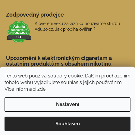
Zodpovědný prodejce
K ověření věku zákazníků používáme službu
Adulto.cz.
Jak probíhá ověření?
Upozornění k elektronickým cigaretám a
ostatním produktům s obsahem nikotinu
Tento web používá soubory cookie. Dalším procházením
tohoto webu vyjadřujete souhlas s jejich používáním..
Více informací
zde
.
Nastavení
Novinka: Akční doprava s PPL od 45 Kč. Při
Vytvořil Shoptet
Souhlasím
nákupu nad 1 500 Kč doprava ZDARMA.
Copyright 2026
NERX.CZ
. Všechna práva vyhrazena.
Používáme
ověření věku Adulto