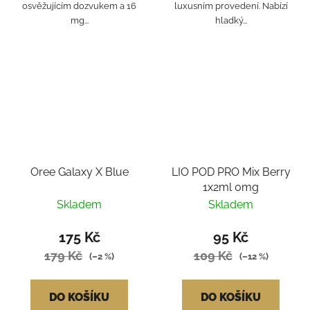
osvěžujícím dozvukem a 16
luxusním provedení. Nabízí
mg...
hladký...
Oree Galaxy X Blue
LIO POD PRO Mix Berry
1x2ml 0mg
Skladem
Skladem
175 Kč
95 Kč
179 Kč
109 Kč
(–2 %)
(–12 %)
DO KOŠÍKU
DO KOŠÍKU