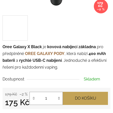
179
KČ
–2 %
Oree Galaxy X Black
je
kovová nabíjecí základna
pro
předplněné
OREE GALAXY PODY
, která nabízí
400 mAh
baterii
a
rychlé USB-C nabíjení
. Jednoduché a efektivní
řešení pro každodenní vaping.
Dostupnost
Skladem
179 Kč
–2 %
DO KOŠÍKU
175 Kč
Měrná cena: