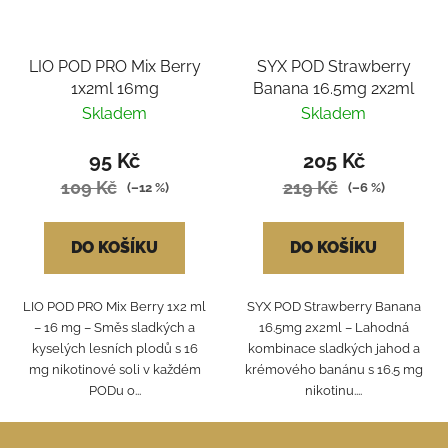
LIO POD PRO Mix Berry
SYX POD Strawberry
1x2ml 16mg
Banana 16.5mg 2x2ml
Skladem
Skladem
95 Kč
205 Kč
109 Kč
219 Kč
(–12 %)
(–6 %)
DO KOŠÍKU
DO KOŠÍKU
LIO POD PRO Mix Berry 1x2 ml
SYX POD Strawberry Banana
– 16 mg – Směs sladkých a
16.5mg 2x2ml – Lahodná
kyselých lesních plodů s 16
kombinace sladkých jahod a
mg nikotinové soli v každém
krémového banánu s 16.5 mg
PODu o...
nikotinu....
Z