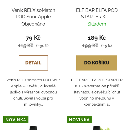
Venix RELX soMatch
ELF BAR ELFA POD
POD Sour Apple
STARTER KIT -
WATERMELON
Objednáno
Skladem
79 Kč
189 Kč
115 Kč
199 Kč
(–31 %)
(–5 %)
DETAIL
DO KOŠÍKU
Venix RELX soMatch POD Sour
ELF BAR ELFA POD STARTER
Apple – Osvěžující kyselé
KIT - Watermelon přináší
jablko s výraznou ovocnou
šťavnatou a osvěžující chuť
chutí. Skvělá volba pro
vodního melounu v
milovníky...
kompaktním a...
NOVINKA
NOVINKA