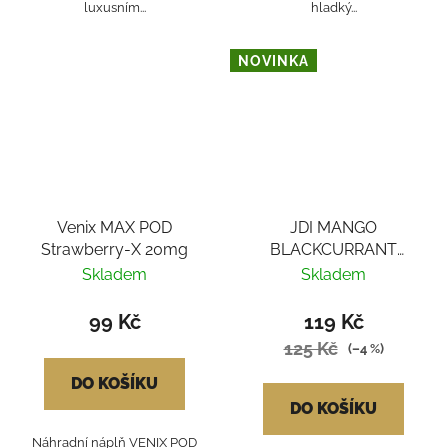
luxusním...
hladký...
NOVINKA
Venix MAX POD
JDI MANGO
Strawberry-X 20mg
BLACKCURRANT
MARCH POD 20mg
Skladem
Skladem
99 Kč
119 Kč
125 Kč
(–4 %)
DO KOŠÍKU
DO KOŠÍKU
Náhradní náplň VENIX POD