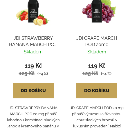
JDI STRAWBERRY
JDI GRAPE MARCH
BANANA MARCH POD
POD 20mg
20mg
Skladem
Skladem
119 Kč
119 Kč
125 Kč
125 Kč
(–4 %)
(–4 %)
DO KOŠÍKU
DO KOŠÍKU
JDI STRAWBERRY BANANA
JDI GRAPE MARCH POD 20 mg
MARCH POD 20 mg přináší
přináší výraznou a šťavnatou
lahodnou kombinaci sladkých
chuť sladkých hroznů v
jahod a krémového banánu v
luxusním provedení. Nabízí