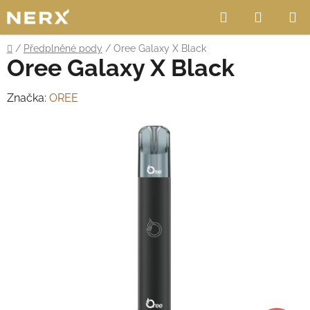
Přejít
Hledat
NÁKUP
na
obsah
KOŠÍK
Domů
/
Předplněné pody
/
Oree Galaxy X Black
Oree Galaxy X Black
Značka:
OREE