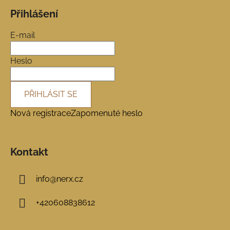
á
Přihlášení
p
a
E-mail
t
í
Heslo
PŘIHLÁSIT SE
Nová registrace
Zapomenuté heslo
Kontakt
info
@
nerx.cz
+420608838612