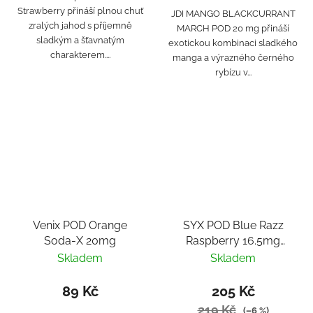
Strawberry přináší plnou chuť
JDI MANGO BLACKCURRANT
zralých jahod s příjemně
MARCH POD 20 mg přináší
sladkým a šťavnatým
exotickou kombinaci sladkého
charakterem....
manga a výrazného černého
rybízu v...
Venix POD Orange
SYX POD Blue Razz
Soda-X 20mg
Raspberry 16.5mg
2x2ml
Skladem
Skladem
89 Kč
205 Kč
219 Kč
(–6 %)