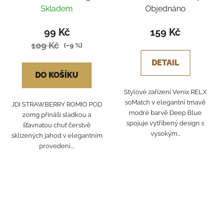
Blue - Blueberry
Skladem
Objednáno
Raspberry
99 Kč
159 Kč
109 Kč
(–9 %)
DETAIL
DO KOŠÍKU
Stylové zařízení Venix RELX
soMatch v elegantní tmavě
JDI STRAWBERRY ROMIO POD
modré barvě Deep Blue
20mg přináší sladkou a
spojuje vytříbený design s
šťavnatou chuť čerstvě
vysokým...
sklizených jahod v elegantním
provedení....