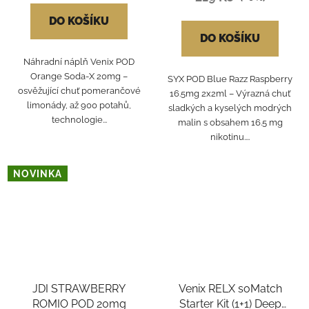
DO KOŠÍKU
DO KOŠÍKU
Náhradní náplň Venix POD
Orange Soda-X 20mg –
SYX POD Blue Razz Raspberry
osvěžující chuť pomerančové
16.5mg 2x2ml – Výrazná chuť
limonády, až 900 potahů,
sladkých a kyselých modrých
technologie...
malin s obsahem 16.5 mg
nikotinu....
NOVINKA
JDI STRAWBERRY
Venix RELX soMatch
ROMIO POD 20mg
Starter Kit (1+1) Deep