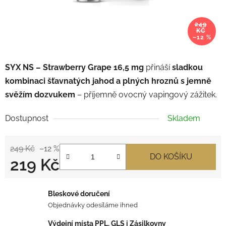
249
KČ
–12 %
SYX NS – Strawberry Grape 16,5 mg
přináší
sladkou
kombinaci šťavnatých jahod a plných hroznů s jemně
svěžím dozvukem
– příjemně ovocný vapingový zážitek.
Dostupnost
Skladem
249 Kč
–12 %
DO KOŠÍKU
219 Kč
Měrná cena:
Bleskové doručení
Objednávky odesíláme ihned
Výdejní místa PPL, GLS i Zásilkovny