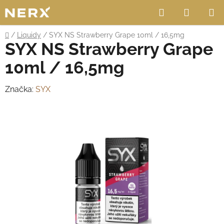
Přejít
Hledat
NÁKUP
na
obsah
KOŠÍK
Domů
/
Liquidy
/
SYX NS Strawberry Grape 10ml / 16,5mg
SYX NS Strawberry Grape
10ml / 16,5mg
Značka:
SYX