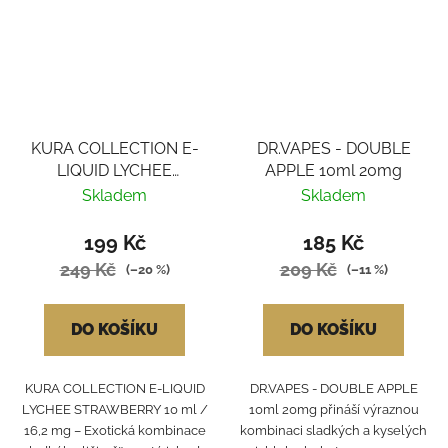
KURA COLLECTION E-
DR.VAPES - DOUBLE
LIQUID LYCHEE
APPLE 10ml 20mg
STRAWBERRY
Skladem
Skladem
199 Kč
185 Kč
249 Kč
209 Kč
(–20 %)
(–11 %)
DO KOŠÍKU
DO KOŠÍKU
KURA COLLECTION E-LIQUID
DR.VAPES - DOUBLE APPLE
LYCHEE STRAWBERRY 10 ml /
10ml 20mg přináší výraznou
16,2 mg – Exotická kombinace
kombinaci sladkých a kyselých