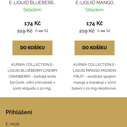
E-LIQUID BLUEBERRY
E-LIQUID MANGO
CHERRY CRANBERRY
PASSION FRUIT
Skladem
Skladem
174 Kč
174 Kč
219 Kč
219 Kč
(–20 %)
(–20 %)
DO KOŠÍKU
DO KOŠÍKU
KURWA COLLECTION E-
KURWA COLLECTION E-
LIQUID BLUEBERRY CHERRY
LIQUID MANGO PASSION
CRANBERRY – bohatá směs
FRUIT – exotické spojení
borůvek, višní a brusinek v
manga a marakuji v 10ml
10ml eliquidu s 20 mg...
balení s 20 mg nikotinové...
Z
á
Přihlášení
p
a
E-mail