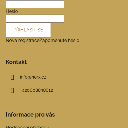
t
í
Heslo
PŘIHLÁSIT SE
Nová registrace
Zapomenuté heslo
Kontakt
info
@
nerx.cz
+420608838612
Informace pro vás
Hodnocení obchodu