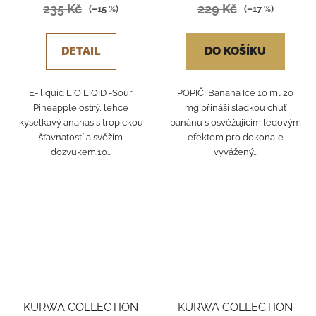
235 Kč
229 Kč
(–15 %)
(–17 %)
DETAIL
DO KOŠÍKU
E- liquid LIO LIQID -Sour
POPIČ! Banana Ice 10 ml 20
Pineapple ostrý, lehce
mg přináší sladkou chuť
kyselkavý ananas s tropickou
banánu s osvěžujícím ledovým
šťavnatostí a svěžím
efektem pro dokonale
dozvukem.10...
vyvážený...
KURWA COLLECTION
KURWA COLLECTION