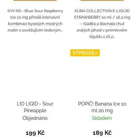
SYX NS - Blue Sour Raspberry
KURA COLLECTION E-LIQUID
Ice 10 mg přináší intenzivní
STRAWBERRY 10 ml / 16,2 mg
kombinaci kyselých modrých
– Sladká a šťavnatá chuť
malin s osvěžujícím ledovým...
zralých jahod v prémiovém
liquidu s 16,2...
VÝPRODEJ
LIO LIQID - Sour
POPIČ! Banana Ice 10
Pineapple
ml 20 mg
Objednáno
Skladem
199 Kč
189 Kč