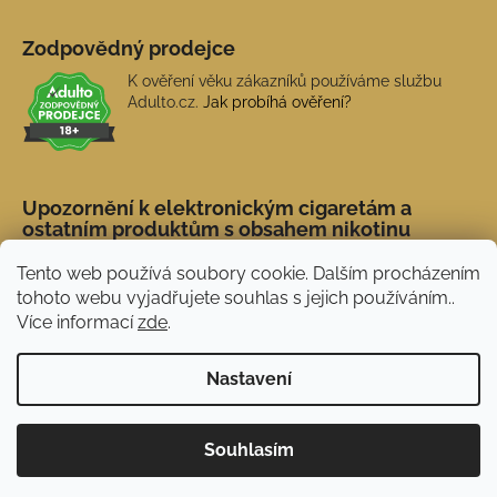
Zodpovědný prodejce
K ověření věku zákazníků používáme službu
Adulto.cz.
Jak probíhá ověření?
Upozornění k elektronickým cigaretám a
ostatním produktům s obsahem nikotinu
Tento web používá soubory cookie. Dalším procházením
tohoto webu vyjadřujete souhlas s jejich používáním..
Více informací
zde
.
Nastavení
Novinka: Akční doprava s PPL od 45 Kč. Při
Vytvořil Shoptet
Souhlasím
nákupu nad 1 500 Kč doprava ZDARMA.
Copyright 2026
NERX.CZ
. Všechna práva vyhrazena.
Používáme
ověření věku Adulto