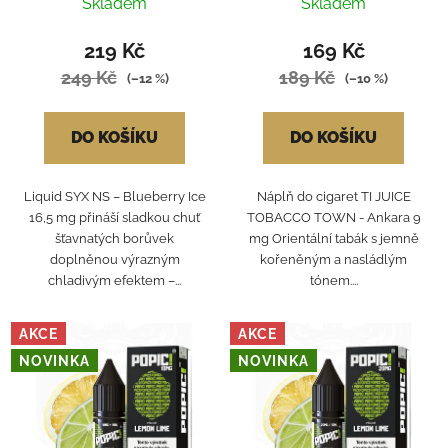
Skladem
Skladem
219 Kč
169 Kč
249 Kč
189 Kč
(–12 %)
(–10 %)
DO KOŠÍKU
DO KOŠÍKU
Liquid SYX NS – Blueberry Ice
Náplň do cigaret TI JUICE
16,5 mg přináší sladkou chuť
TOBACCO TOWN - Ankara 9
šťavnatých borůvek
mg Orientální tabák s jemně
doplněnou výrazným
kořeněným a nasládlým
chladivým efektem –...
tónem....
AKCE
AKCE
NOVINKA
NOVINKA