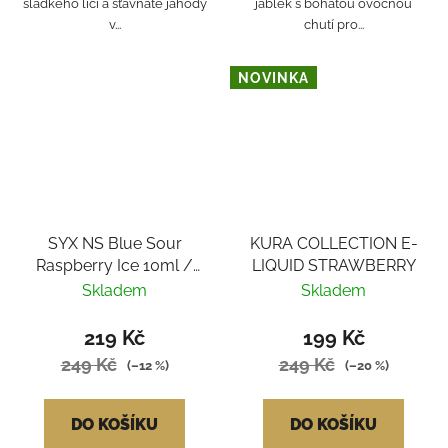
sladkého liči a šťavnaté jahody
jablek s bohatou ovocnou
v...
chutí pro...
NOVINKA
SYX NS Blue Sour
KURA COLLECTION E-
Raspberry Ice 10ml /
LIQUID STRAWBERRY
10mg
Skladem
Skladem
219 Kč
199 Kč
249 Kč
249 Kč
(–12 %)
(–20 %)
DO KOŠÍKU
DO KOŠÍKU