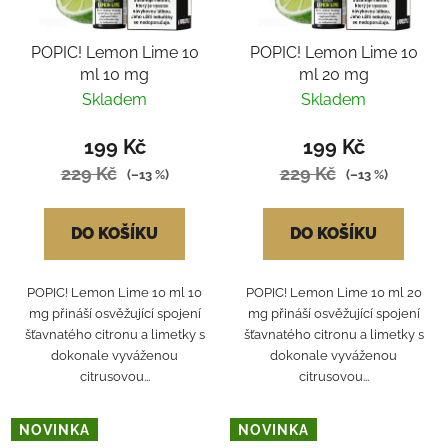
POPIC! Lemon Lime 10
POPIC! Lemon Lime 10
ml 10 mg
ml 20 mg
Skladem
Skladem
199 Kč
199 Kč
229 Kč
229 Kč
(–13 %)
(–13 %)
DO KOŠÍKU
DO KOŠÍKU
POPIC! Lemon Lime 10 ml 10
POPIC! Lemon Lime 10 ml 20
mg přináší osvěžující spojení
mg přináší osvěžující spojení
šťavnatého citronu a limetky s
šťavnatého citronu a limetky s
dokonale vyváženou
dokonale vyváženou
citrusovou...
citrusovou...
NOVINKA
NOVINKA