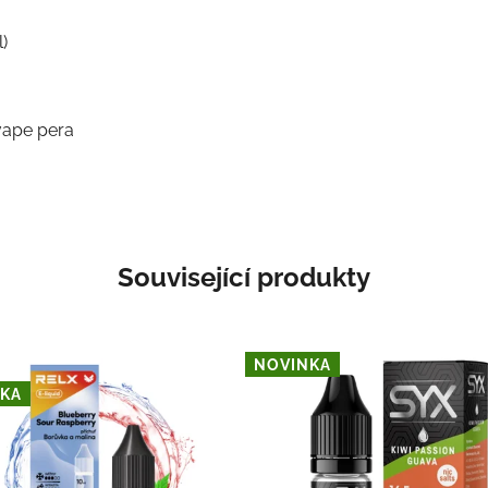
)
vape pera
Související produkty
NOVINKA
KA