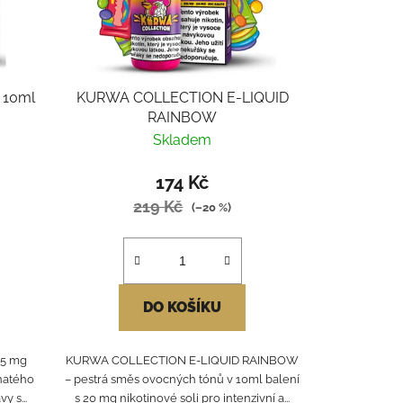
 10ml
KURWA COLLECTION E-LIQUID
RAINBOW
Skladem
174 Kč
219 Kč
(–20 %)
DO KOŠÍKU
,5 mg
KURWA COLLECTION E-LIQUID RAINBOW
vnatého
– pestrá směs ovocných tónů v 10ml balení
y s...
s 20 mg nikotinové soli pro intenzivní a...