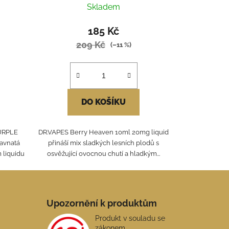
Skladem
185 Kč
209 Kč
(–11 %)
DO KOŠÍKU
URPLE
DR.VAPES Berry Heaven 10ml 20mg liquid
ťavnatá
přináší mix sladkých lesních plodů s
 liquidu
osvěžující ovocnou chutí a hladkým...
Upozornění k produktům
Produkt v souladu se
zákonem