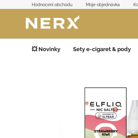
Přejít
Hodnocení obchodu
Moje objednávka
Ko
na
obsah
💥 Novinky
Sety e-cigaret & pody