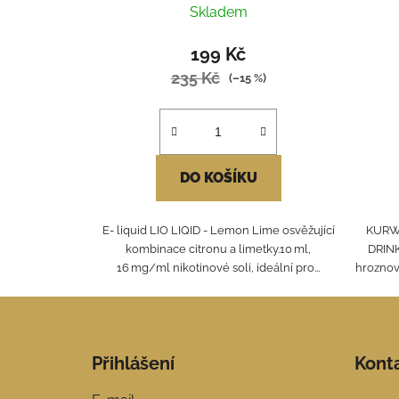
Skladem
199 Kč
235 Kč
(–15 %)
DO KOŠÍKU
E- liquid LIO LIQID - Lemon Lime osvěžující
KURW
kombinace citronu a limetky.10 ml,
DRINK
16 mg/ml nikotinové soli, ideální pro...
hroznov
Z
á
Přihlášení
Kont
p
a