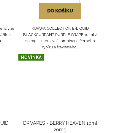
DO KOŠÍKU
tenzivně
KURWA COLLECTION E-LIQUID
ážitek s
BLACKCURRANT PURPLE GRAPE 10 ml /
.
20 mg – Intenzivní kombinace černého
rybízu a šťavnatého...
NOVINKA
QUID
DR.VAPES - BERRY HEAVEN 10ml
20mg