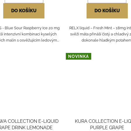
DO KOŠÍKU
DO KOŠÍKU
 - Blue Sour Raspberry Ice 20 mg
RELX liquid – Fresh Mint – 18mg in
áší intenzivní kombinaci kyselých
svěží máta přináší čistý a chladivý z
ch malin s osvěžujícím ledovým...
dokonale hladkým potahem
NOVINKA
WA COLLECTION E-LIQUID
KURA COLLECTION E-LI
RAPE DRINK LEMONADE
PURPLE GRAPE