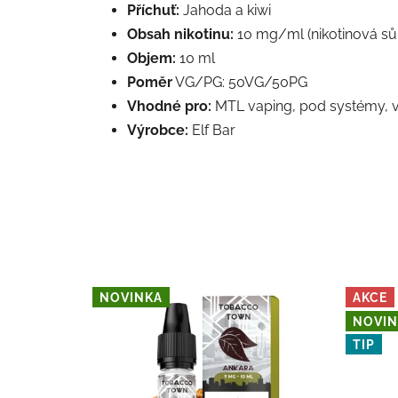
Příchuť:
Jahoda a kiwi
Obsah nikotinu:
10 mg/ml (nikotinová sůl
Objem:
10 ml
Poměr
VG/PG:
50VG/50PG
Vhodné pro:
MTL vaping, pod systémy, 
Výrobce:
Elf Bar
NOVINKA
AKCE
NOVIN
TIP