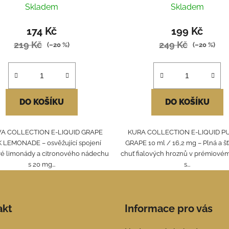
Skladem
Skladem
174 Kč
199 Kč
219 Kč
249 Kč
(–20 %)
(–20 %)
DO KOŠÍKU
DO KOŠÍKU
A COLLECTION E-LIQUID GRAPE
KURA COLLECTION E-LIQUID P
 LEMONADE – osvěžující spojení
GRAPE 10 ml / 16,2 mg – Plná a š
é limonády a citronového nádechu
chuť fialových hroznů v prémiovém
s 20 mg...
s...
akt
Informace pro vás