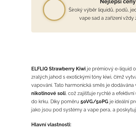
Nejlepší ceny
Široký výběr liquidů, podů, j
vape sad a zařízení vždy 
ELFLIQ Strawberry Kiwi
je prémiový e-liquid o
zralých jahod s exotickými tóny kiwi, čímž vytv
vapování. Tato harmonická směs je dodávána v
nikotinové soli
, což zajišťuje rychlé a efektiv
do krku. Díky poměru
50VG/50PG
je ideální p
jako jsou pod systémy a vape pera, a poskytuj
Hlavní vlastnosti: