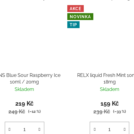
AKCE
NOVINKA
TIP
NS Blue Sour Raspberry Ice
RELX liquid Fresh Mint 10
10ml / 20mg
18mg
Skladem
Skladem
219 Kč
159 Kč
249 Kč
239 Kč
(–12 %)
(–33 %)