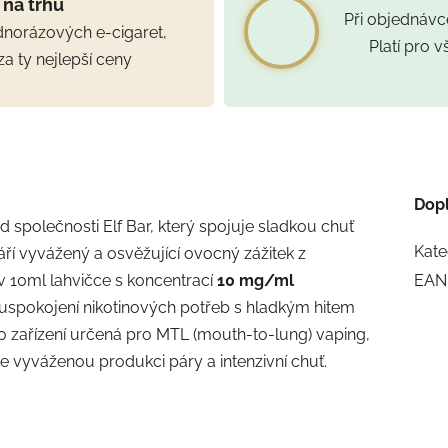
 na trhu
Při objednáv
ednorázových e-cigaret,
Platí pro 
za ty nejlepší ceny
Dop
d společnosti Elf Bar, který spojuje sladkou chuť
Kate
áří vyvážený a osvěžující ovocný zážitek z
 10ml lahvičce s koncentrací
10 mg/ml
EAN
ní uspokojení nikotinových potřeb s hladkým hitem
ro zařízení určená pro MTL (mouth-to-lung) vaping,
e vyváženou produkci páry a intenzivní chuť.