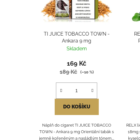
TI JUICE TOBACCO TOWN -
RE
Ankara 9 mg
Skladem
169 Kč
189 Kč
(–10 %)
DO KOŠÍKU
Náplň do cigaret TI JUICE TOBACCO
RELX l
TOWN - Ankara 9 mg Orientální tabák s
18mg s
jemně kořeněným a nasládlým tónem....
kyselo