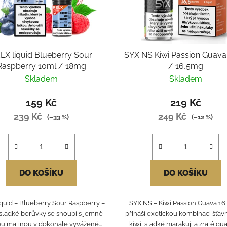
LX liquid Blueberry Sour
SYX NS Kiwi Passion Guava
Raspberry 10ml / 18mg
/ 16,5mg
Skladem
Skladem
159 Kč
219 Kč
239 Kč
249 Kč
(–33 %)
(–12 %)
DO KOŠÍKU
DO KOŠÍKU
iquid – Blueberry Sour Raspberry –
SYX NS – Kiwi Passion Guava 16
ladké borůvky se snoubí s jemně
přináší exotickou kombinaci šťa
u malinou v dokonale vyvážené...
kiwi, sladké marakuji a zralé guav