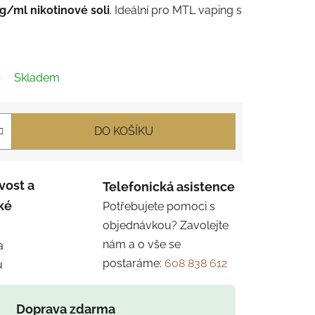
g/ml nikotinové soli
. Ideální pro MTL vaping s
Skladem
DO KOŠÍKU
vost a
Telefonická asistence
ké
Potřebujete pomoci s
objednávkou? Zavolejte
nám a o vše se
a
postaráme:
608 838 612
u
Doprava zdarma