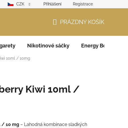
CZK
Přihlášení
Registrace
lamační řád
GDPR
Zodpovědný prodejce – ověření věku
PRÁZDNÝ KOŠÍK
NÁKUPNÍ
KOŠÍK
garety
Nikotinové sáčky
Energy Boosters
iwi 10ml / 10mg
berry Kiwi 10ml /
l / 10 mg
– Lahodná kombinace sladkých