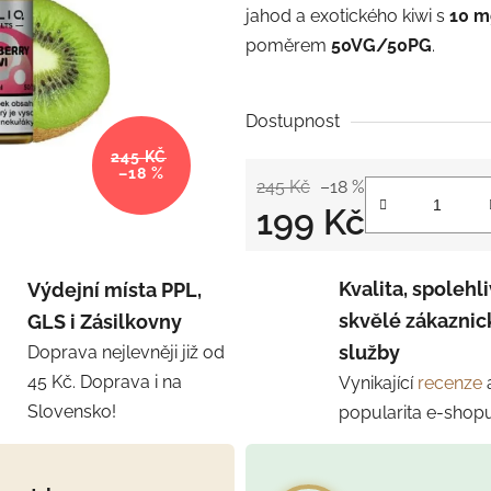
jahod a exotického kiwi s
10 m
poměrem
50VG/50PG
.
Dostupnost
245 KČ
–18 %
245 Kč
–18 %
199 Kč
Měrná cena:
Kvalita, spolehli
Výdejní místa PPL,
skvělé zákaznic
GLS i Zásilkovny
služby
Doprava nejlevněji již od
45 Kč. Doprava i na
Vynikající
recenze
Slovensko!
popularita e-shop