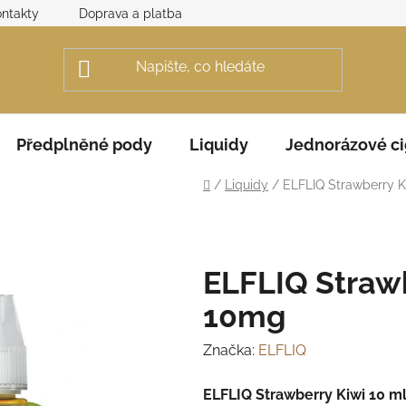
ntakty
Doprava a platba
Obchodní podmínky
Rek
Předplněné pody
Liquidy
Jednorázové ci
Domů
/
Liquidy
/
ELFLIQ Strawberry K
ELFLIQ Straw
10mg
Značka:
ELFLIQ
ELFLIQ Strawberry Kiwi 10 m