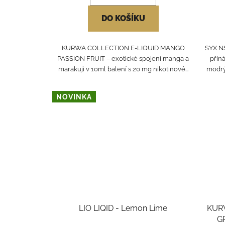
DO KOŠÍKU
KURWA COLLECTION E-LIQUID MANGO
SYX NS
PASSION FRUIT – exotické spojení manga a
přin
marakuji v 10ml balení s 20 mg nikotinové...
modrý
NOVINKA
LIO LIQID - Lemon Lime
KUR
G