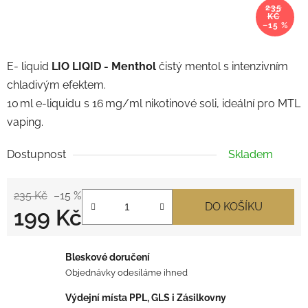
235
KČ
–15 %
E- liquid
LIO LIQID -
Menthol
čistý mentol s intenzivním
chladivým efektem.
10 ml e-liquidu s 16 mg/ml nikotinové soli, ideální pro MTL
vaping.
Dostupnost
Skladem
235 Kč
–15 %
DO KOŠÍKU
199 Kč
Měrná cena:
Bleskové doručení
Objednávky odesíláme ihned
Výdejní místa PPL, GLS i Zásilkovny