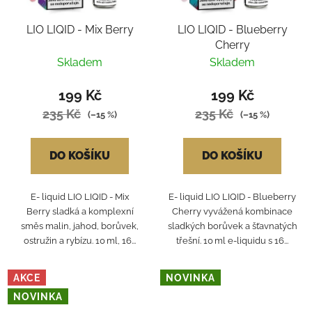
LIO LIQID - Mix Berry
LIO LIQID - Blueberry
Cherry
Skladem
Skladem
199 Kč
199 Kč
235 Kč
235 Kč
(–15 %)
(–15 %)
DO KOŠÍKU
DO KOŠÍKU
E- liquid LIO LIQID - Mix
E- liquid LIO LIQID - Blueberry
Berry sladká a komplexní
Cherry vyvážená kombinace
směs malin, jahod, borůvek,
sladkých borůvek a šťavnatých
ostružin a rybízu. 10 ml, 16...
třešní. 10 ml e-liquidu s 16...
AKCE
NOVINKA
NOVINKA