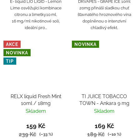
E- liquid LIO LIQID - Lemon
DR.VAPES - GRAPE ICE 10ml
Lime osvěžující kombinace
20mg přináší sladkou chuť
citronu a limetky.10 ml,
šťavnatého hroznového vína
16 mg/ml nikotinové soli,
doplněnou o intenzivní
ideální pro...
chladivý efekt.
AKCE
NOVINKA
NOVINKA
TIP
RELX liquid Fresh Mint
TI JUICE TOBACCO
10ml / 18mg
TOWN - Ankara 9 mg
Skladem
Skladem
159 Kč
169 Kč
239 Kč
189 Kč
(–33 %)
(–10 %)