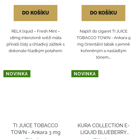
DO KOŠÍKU
DO KOŠÍKU
RELX liquid – Fresh Mint –
Náplň do cigaret TI JUICE
18mg intenzivně svěží máta
TOBACCO TOWN - Ankara 9
přináší čistý a chladivý zážitek s
mg Orientální tabák s jemně
dokonale hladkým potahem.
kořeněným a nasládlým
tónem....
NOVINKA
NOVINKA
TI JUICE TOBACCO
KURA COLLECTION E-
TOWN - Ankara 3 mg
LIQUID BLUEBERRY