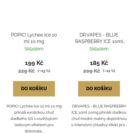
POPIC! Lychee Ice 10
DR.VAPES - BLUE
ml 10 mg
RASPBERRY ICE 10ml
20mg
Skladem
Skladem
199 Kč
185 Kč
229 Kč
209 Kč
(–13 %)
(–11 %)
DO KOŠÍKU
DO KOŠÍKU
POPIC! Lychee Ice 10 ml 10 mg
DR.VAPES - BLUE RASPBERRY
přináší exotickou chuť
ICE 10ml 20mg přináší sladkou
sladkého liči s osvěžujícím
chuť modré maliny doplněnou
ledovým efektem pro
o intenzivní chladivý efekt pro...
dokonale...