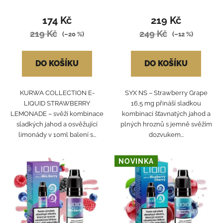
LEMONADE
174 Kč
219 Kč
219 Kč
249 Kč
(–20 %)
(–12 %)
DO KOŠÍKU
DO KOŠÍKU
KURWA COLLECTION E-
SYX NS – Strawberry Grape
LIQUID STRAWBERRY
16,5 mg přináší sladkou
LEMONADE – svěží kombinace
kombinaci šťavnatých jahod a
sladkých jahod a osvěžující
plných hroznů s jemně svěžím
limonády v 10ml balení s...
dozvukem...
NOVINKA