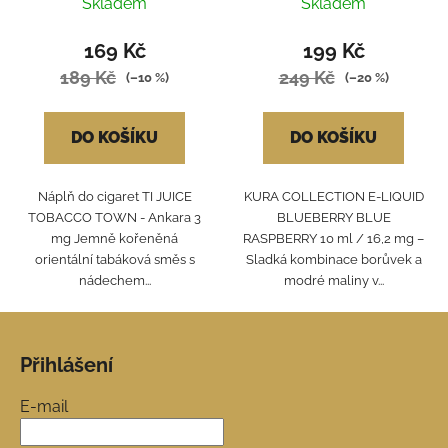
BLUE RASPBERRY
Skladem
Skladem
169 Kč
199 Kč
189 Kč
249 Kč
(–10 %)
(–20 %)
DO KOŠÍKU
DO KOŠÍKU
Náplň do cigaret TI JUICE
KURA COLLECTION E-LIQUID
TOBACCO TOWN - Ankara 3
BLUEBERRY BLUE
mg Jemně kořeněná
RASPBERRY 10 ml / 16,2 mg –
orientální tabáková směs s
Sladká kombinace borůvek a
nádechem...
modré maliny v...
Z
á
Přihlášení
p
a
E-mail
t