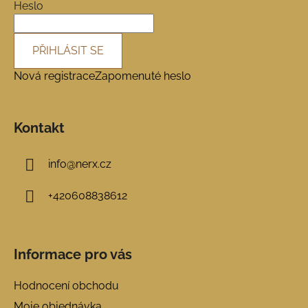
í
Heslo
PŘIHLÁSIT SE
Nová registrace
Zapomenuté heslo
Kontakt
info
@
nerx.cz
+420608838612
Informace pro vás
Hodnocení obchodu
Moje objednávka