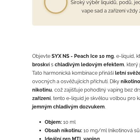
Široký výběr liquidů, podů, j
vape sad a zařízení vždy 
Objevte
SYX NS - Peach Ice 10 mg
, e-liquid, 
broskví
s
chladivým ledovým efektem
, který
Tato harmonická kombinace přináší
letní svě
ovocných a osvěžujících příchutí. Díky
nikotino
nikotinu
, což zajišťuje pohodlný vaping bez drs
zařízení
, tento e-liquid je skvělou volbou pro
jemným chladivým dozvukem
.
Objem:
10 ml
Obsah nikotinu:
10 mg/ml (nikotinová sůl
Ideální pro MTL vaping