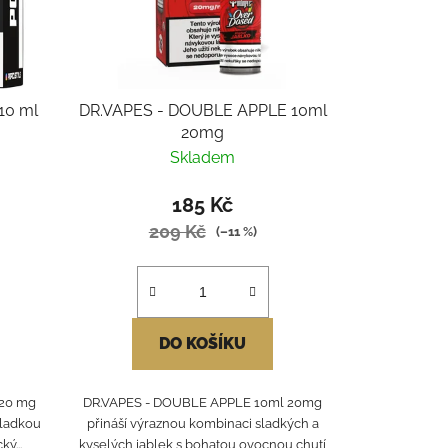
10 ml
DR.VAPES - DOUBLE APPLE 10ml
20mg
Skladem
185 Kč
209 Kč
(–11 %)
DO KOŠÍKU
 20 mg
DR.VAPES - DOUBLE APPLE 10ml 20mg
sladkou
přináší výraznou kombinaci sladkých a
ý...
kyselých jablek s bohatou ovocnou chutí