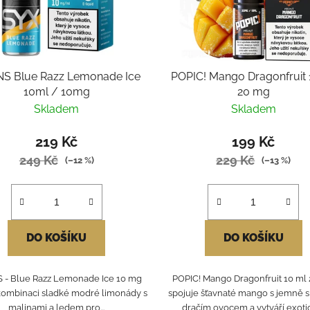
NS Blue Razz Lemonade Ice
POPIC! Mango Dragonfruit 
10ml / 10mg
20 mg
Skladem
Skladem
219 Kč
199 Kč
249 Kč
229 Kč
(–12 %)
(–13 %)
DO KOŠÍKU
DO KOŠÍKU
 - Blue Razz Lemonade Ice 10 mg
POPIC! Mango Dragonfruit 10 ml
 kombinaci sladké modré limonády s
spojuje šťavnaté mango s jemně 
malinami a ledem pro...
dračím ovocem a vytváří exotick