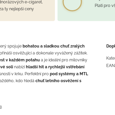
ednorázových e-cigaret,
Platí pro 
za ty nejlepší ceny
který spojuje
bohatou a sladkou chuť zralých
Dop
 přináší osvěžující a dokonale vyvážený zážitek.
Kate
žest v každém potahu
a je ideální pro milovníky
EAN
vé soli
nabízí
hladší hit a rychlejší vstřebání
nosti v krku. Perfektní pro
pod systémy a MTL
 každého, kdo hledá
chuť letního osvěžení s
)