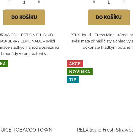
DO KOŠÍKU
DO KOŠÍKU
URWA COLLECTION E-LIQUID
RELX liquid – Fresh Mint – 18mg in
RAWBERRY LEMONADE – svěží
svěží máta přináší čistý a chladivý z
nace sladkých jahod a osvěžující
dokonale hladkým potahem
limonády v 10ml balení s...
KA
AKCE
NOVINKA
TIP
 JUICE TOBACCO TOWN -
RELX liquid Fresh Strawb