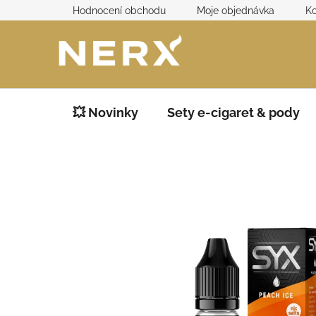
Přejít
Hodnocení obchodu
Moje objednávka
Ko
na
obsah
💥 Novinky
Sety e-cigaret & pody