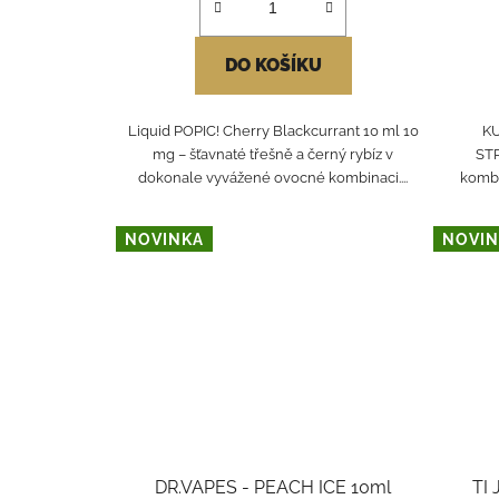
DO KOŠÍKU
Liquid POPIC! Cherry Blackcurrant 10 ml 10
K
mg – šťavnaté třešně a černý rybíz v
ST
dokonale vyvážené ovocné kombinaci....
kombi
NOVINKA
NOVIN
DR.VAPES - PEACH ICE 10ml
TI