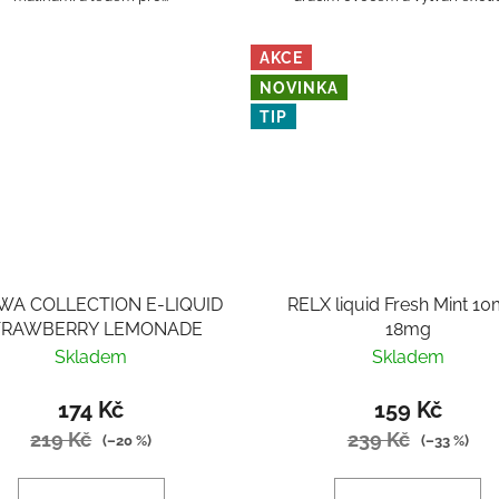
AKCE
NOVINKA
TIP
WA COLLECTION E-LIQUID
RELX liquid Fresh Mint 10
TRAWBERRY LEMONADE
18mg
Skladem
Skladem
174 Kč
159 Kč
219 Kč
239 Kč
(–20 %)
(–33 %)