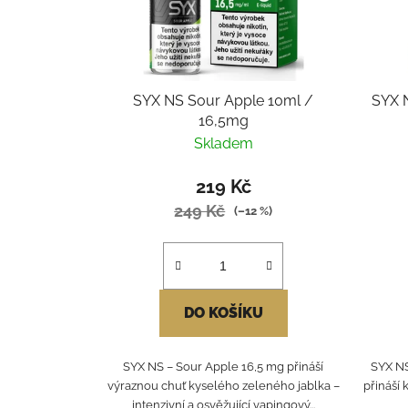
SYX NS Sour Apple 10ml /
SYX 
16,5mg
Skladem
219 Kč
249 Kč
(–12 %)
DO KOŠÍKU
SYX NS – Sour Apple 16,5 mg přináší
SYX NS
výraznou chuť kyselého zeleného jablka –
přináší
intenzivní a osvěžující vapingový...