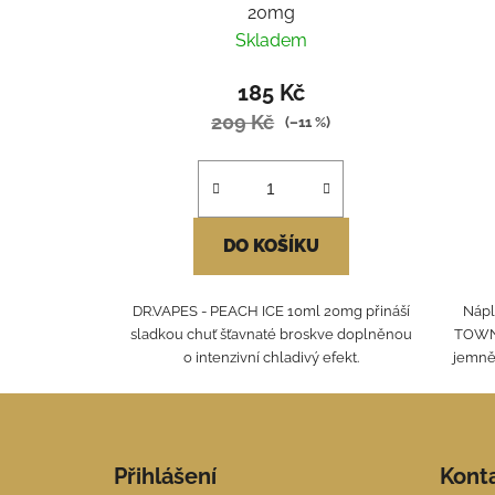
20mg
Skladem
185 Kč
209 Kč
(–11 %)
DO KOŠÍKU
DR.VAPES - PEACH ICE 10ml 20mg přináší
Nápl
sladkou chuť šťavnaté broskve doplněnou
TOWN 
o intenzivní chladivý efekt.
jemně
Z
á
Přihlášení
Kont
p