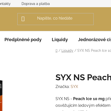
ntakty
Doprava a platba
Obchodní podmínky
Rek
Předplněné pody
Liquidy
Jednorázové ci
Domů
/
Liquidy
/
SYX NS Peach Ice 1
SYX NS Peach
Značka:
SYX
SYX NS -
Peach Ice 10 mg
při
osvěžujícím ledovým efektem 