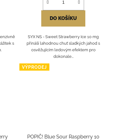
DO KOŠÍKU
tenzivně
SYX NS - Sweet Strawberry Ice 10 mg
ážitek s
přináší lahodnou chuť sladkých jahod s
.
osvěžujícím ledovým efektem pro
dokonale...
VÝPRODEJ
erry
POPIČ! Blue Sour Raspberry 10