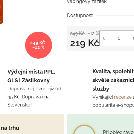
vapingový zážitek.
Dostupnost
249 Kč
–12 %
219 Kč
249 KČ
–12 %
Měrná cena:
Kvalita, spolehli
Výdejní místa PPL,
skvělé zákaznic
GLS i Zásilkovny
služby
Doprava nejlevněji již od
45 Kč. Doprava i na
Vynikající
recenze
Slovensko!
popularita e-shop
 na trhu
Při objednáv