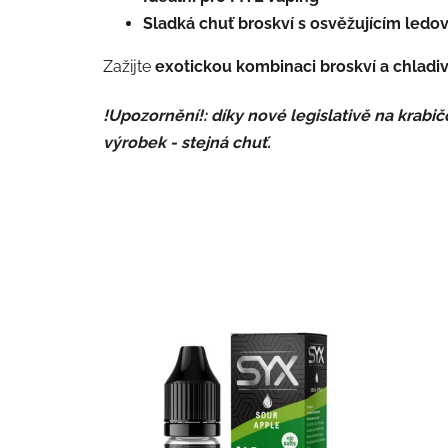
Sladká chuť broskví s osvěžujícím led
Zažijte
exotickou kombinaci broskví a chlad
!Upozornění!: díky nové legislativě na krabič
výrobek - stejná chuť.