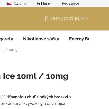
CZK
Přihlášení
Registrace
lamační řád
GDPR
Zodpovědný prodejce – ověření věku
PRÁZDNÝ KOŠÍK
NÁKUPNÍ
KOŠÍK
garety
Nikotinové sáčky
Energy Boosters
0ml / 10mg
 Ice 10ml / 10mg
náší
šťavnatou chuť sladkých broskví
s
pro dokonale vyvážený a osvěžující