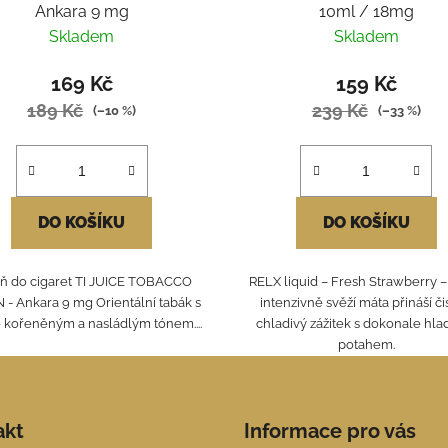
Ankara 9 mg
10ml / 18mg
Skladem
Skladem
169 Kč
159 Kč
189 Kč
239 Kč
(–10 %)
(–33 %)
DO KOŠÍKU
DO KOŠÍKU
ň do cigaret TI JUICE TOBACCO
RELX liquid – Fresh Strawberry 
- Ankara 9 mg Orientální tabák s
intenzivně svěží máta přináší či
 kořeněným a nasládlým tónem....
chladivý zážitek s dokonale hl
potahem.
akt
Informace pro vás