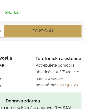
Skladem
DO KOŠÍKU
vost a
Telefonická asistence
ké
Potřebujete pomoci s
objednávkou? Zavolejte
nám a o vše se
a
postaráme:
608 838 612
u
Doprava zdarma
ce nad 1 500 Kč máte dopravu ZDARMA!