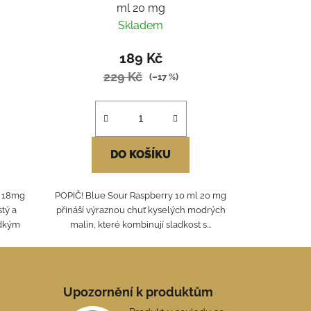
ml 20 mg
Skladem
189 Kč
229 Kč
(–17 %)
DO KOŠÍKU
– 18mg
POPIČ! Blue Sour Raspberry 10 ml 20 mg
stý a
přináší výraznou chuť kyselých modrých
adkým
malin, které kombinují sladkost s...
Upozornění k produktům