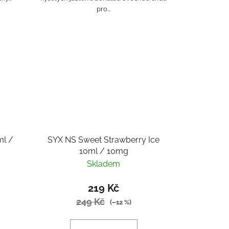
pro...
ml /
SYX NS Sweet Strawberry Ice
10ml / 10mg
Skladem
219 Kč
249 Kč
(–12 %)