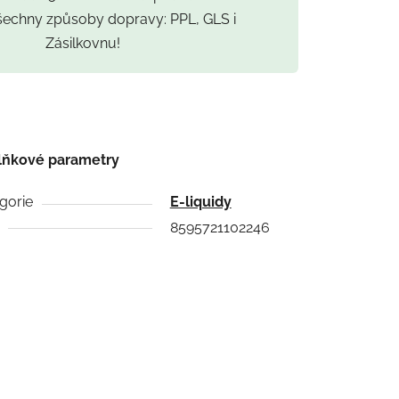
všechny způsoby dopravy: PPL, GLS i
Zásilkovnu!
lňkové parametry
gorie
E-liquidy
8595721102246