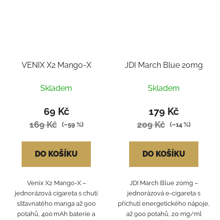
VENIX X2 Mango-X
JDI March Blue 20mg
Skladem
Skladem
69 Kč
179 Kč
169 Kč
209 Kč
(–59 %)
(–14 %)
DO KOŠÍKU
DO KOŠÍKU
Venix X2 Mango‑X –
JDI March Blue 20mg –
jednorázová cigareta s chutí
jednorázová e-cigareta s
sšťavnatého manga až 900
příchutí energetického nápoje,
potahů, 400 mAh baterie a
až 900 potahů, 20 mg/ml