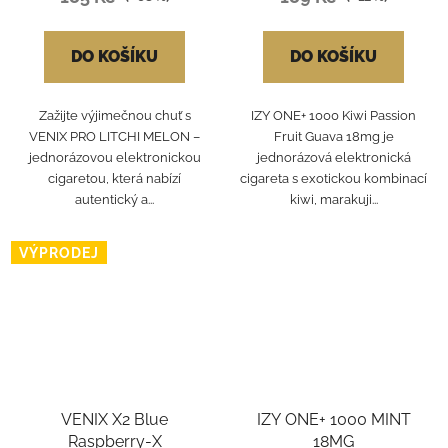
DO KOŠÍKU
DO KOŠÍKU
Zažijte výjimečnou chuť s
IZY ONE+ 1000 Kiwi Passion
VENIX PRO LITCHI MELON –
Fruit Guava 18mg je
jednorázovou elektronickou
jednorázová elektronická
cigaretou, která nabízí
cigareta s exotickou kombinací
autentický a...
kiwi, marakuji...
VÝPRODEJ
VENIX X2 Blue
IZY ONE+ 1000 MINT
Raspberry-X
18MG