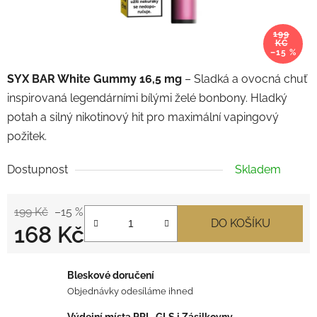
199
KČ
–15 %
SYX BAR White Gummy 16,5 mg
– Sladká a ovocná chuť
inspirovaná legendárními bílými želé bonbony. Hladký
potah a silný nikotinový hit pro maximální vapingový
požitek.
Dostupnost
Skladem
199 Kč
–15 %
DO KOŠÍKU
168 Kč
Měrná cena:
Bleskové doručení
Objednávky odesíláme ihned
Výdejní místa PPL, GLS i Zásilkovny