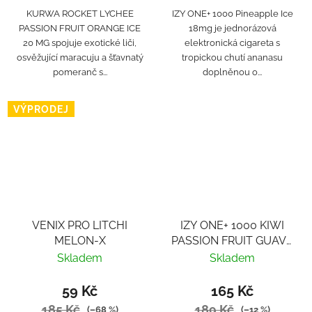
KURWA ROCKET LYCHEE
IZY ONE+ 1000 Pineapple Ice
PASSION FRUIT ORANGE ICE
18mg je jednorázová
20 MG spojuje exotické liči,
elektronická cigareta s
osvěžující maracuju a šťavnatý
tropickou chutí ananasu
pomeranč s...
doplněnou o...
VÝPRODEJ
VENIX PRO LITCHI
IZY ONE+ 1000 KIWI
MELON-X
PASSION FRUIT GUAVA
18MG
Skladem
Skladem
59 Kč
165 Kč
185 Kč
189 Kč
(–68 %)
(–12 %)