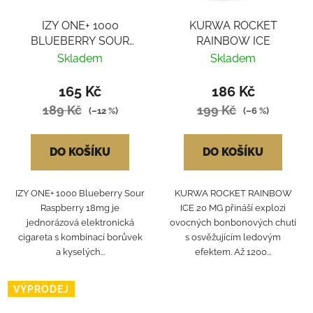
IZY ONE+ 1000
KURWA ROCKET
BLUEBERRY SOUR
RAINBOW ICE
RASBERRY 18MG
Skladem
Skladem
165 Kč
186 Kč
189 Kč
199 Kč
(–12 %)
(–6 %)
DO KOŠÍKU
DO KOŠÍKU
IZY ONE+ 1000 Blueberry Sour
KURWA ROCKET RAINBOW
Raspberry 18mg je
ICE 20 MG přináší explozi
jednorázová elektronická
ovocných bonbonových chutí
cigareta s kombinací borůvek
s osvěžujícím ledovým
a kyselých...
efektem. Až 1200...
VÝPRODEJ