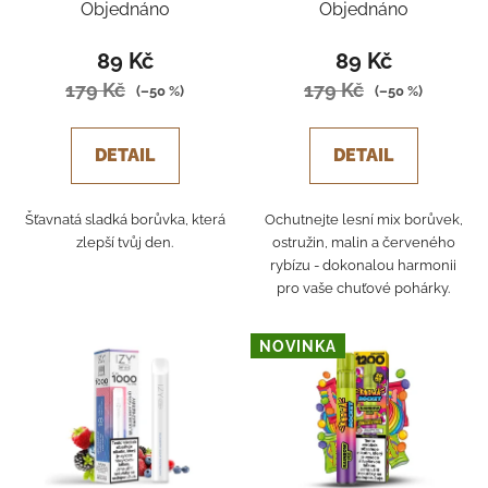
Objednáno
Objednáno
89 Kč
89 Kč
179 Kč
179 Kč
(–50 %)
(–50 %)
DETAIL
DETAIL
Šťavnatá sladká borůvka, která
Ochutnejte lesní mix borůvek,
zlepší tvůj den.
ostružin, malin a červeného
rybízu - dokonalou harmonii
pro vaše chuťové pohárky.
NOVINKA