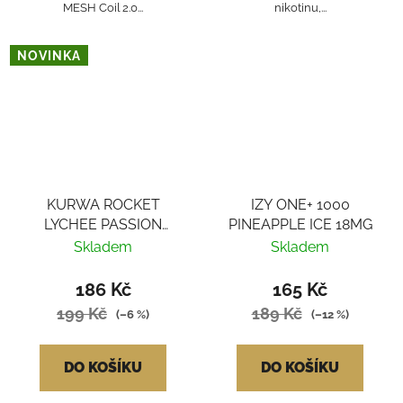
MESH Coil 2.0...
nikotinu,...
NOVINKA
KURWA ROCKET
IZY ONE+ 1000
LYCHEE PASSION
PINEAPPLE ICE 18MG
FRUIT ORANGE ICE
Skladem
Skladem
186 Kč
165 Kč
199 Kč
189 Kč
(–6 %)
(–12 %)
DO KOŠÍKU
DO KOŠÍKU