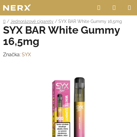
Přejít
Hledat
NÁKUP
na
obsah
KOŠÍK
Domů
/
Jednorázové cigarety
/
SYX BAR White Gummy 16,5mg
SYX BAR White Gummy
16,5mg
Značka:
SYX