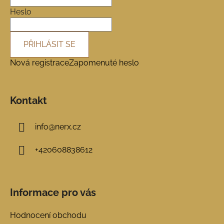
í
Heslo
PŘIHLÁSIT SE
Nová registrace
Zapomenuté heslo
Kontakt
info
@
nerx.cz
+420608838612
Informace pro vás
Hodnocení obchodu