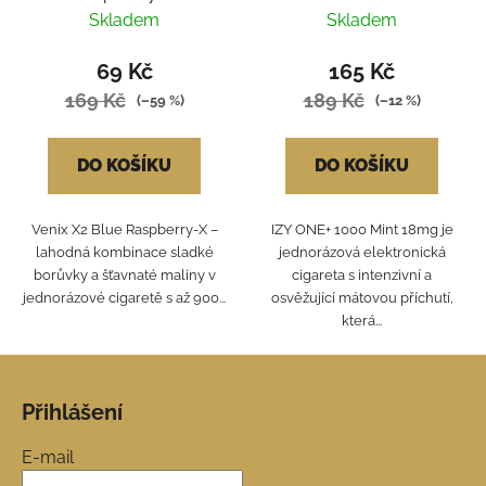
Skladem
Skladem
69 Kč
165 Kč
169 Kč
189 Kč
(–59 %)
(–12 %)
DO KOŠÍKU
DO KOŠÍKU
Venix X2 Blue Raspberry‑X –
IZY ONE+ 1000 Mint 18mg je
lahodná kombinace sladké
jednorázová elektronická
borůvky a šťavnaté maliny v
cigareta s intenzivní a
jednorázové cigaretě s až 900...
osvěžující mátovou příchutí,
která...
Z
á
Přihlášení
p
a
E-mail
t