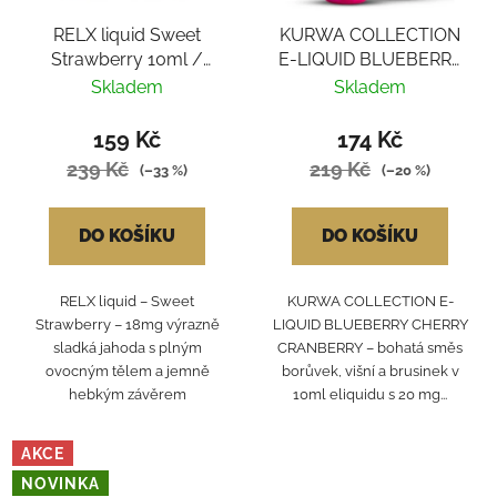
RELX liquid Sweet
KURWA COLLECTION
Strawberry 10ml /
E-LIQUID BLUEBERRY
18mg
CHERRY CRANBERRY
Skladem
Skladem
159 Kč
174 Kč
239 Kč
219 Kč
(–33 %)
(–20 %)
DO KOŠÍKU
DO KOŠÍKU
RELX liquid – Sweet
KURWA COLLECTION E-
Strawberry – 18mg výrazně
LIQUID BLUEBERRY CHERRY
sladká jahoda s plným
CRANBERRY – bohatá směs
ovocným tělem a jemně
borůvek, višní a brusinek v
hebkým závěrem
10ml eliquidu s 20 mg...
AKCE
NOVINKA