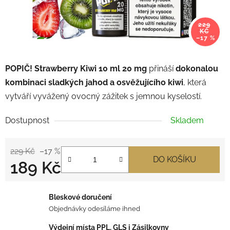
229
KČ
–17 %
POPIČ! Strawberry Kiwi 10 ml 20 mg
přináší
dokonalou
kombinaci sladkých jahod a osvěžujícího kiwi
, která
vytváří vyvážený ovocný zážitek s jemnou kyselostí.
Dostupnost
Skladem
229 Kč
–17 %
DO KOŠÍKU
189 Kč
Měrná cena:
Bleskové doručení
Objednávky odesíláme ihned
Výdejní místa PPL, GLS i Zásilkovny