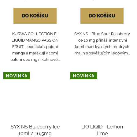
DO KOŠÍKU
DO KOŠÍKU
KURWA COLLECTION E-
SYX NS - Blue Sour Raspberry
LIQUID MANGO PASSION
Ice 10 mg přináší intenzivní
FRUIT – exotické spojení
kombinaci kyselých modrých
manga a marakuji v 10ml
malin s osvěžujícím ledovým...
balení s 20 mg nikotinové...
NOVINKA
NOVINKA
SYX NS Blueberry Ice
LIO LIQID - Lemon
10ml / 16,5mg
Lime