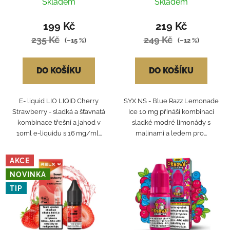
10mg
Skladem
Skladem
199 Kč
219 Kč
235 Kč
249 Kč
(–15 %)
(–12 %)
DO KOŠÍKU
DO KOŠÍKU
E- liquid LIO LIQID Cherry
SYX NS - Blue Razz Lemonade
Strawberry - sladká a šťavnatá
Ice 10 mg přináší kombinaci
kombinace třešní a jahod v
sladké modré limonády s
10ml e-liquidu s 16 mg/ml...
malinami a ledem pro...
AKCE
NOVINKA
TIP