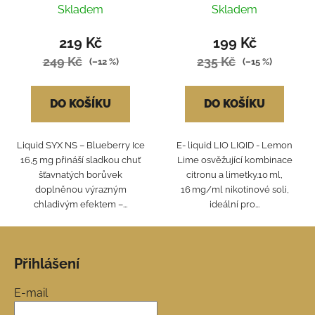
Skladem
Skladem
219 Kč
199 Kč
249 Kč
235 Kč
(–12 %)
(–15 %)
DO KOŠÍKU
DO KOŠÍKU
Liquid SYX NS – Blueberry Ice
E- liquid LIO LIQID - Lemon
16,5 mg přináší sladkou chuť
Lime osvěžující kombinace
šťavnatých borůvek
citronu a limetky.10 ml,
doplněnou výrazným
16 mg/ml nikotinové soli,
chladivým efektem –...
ideální pro...
Z
á
Přihlášení
p
a
E-mail
t