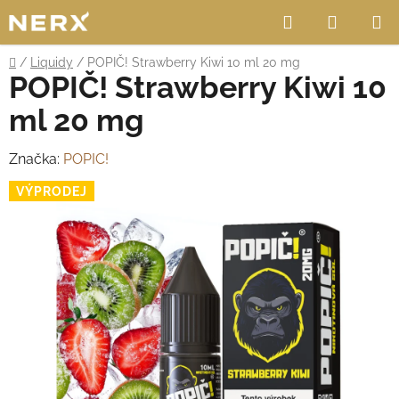
Přejít
Hledat
NÁKUP
na
obsah
KOŠÍK
Domů
/
Liquidy
/
POPIČ! Strawberry Kiwi 10 ml 20 mg
POPIČ! Strawberry Kiwi 10
ml 20 mg
Značka:
POPIC!
VÝPRODEJ