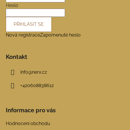
í
Heslo
PŘIHLÁSIT SE
Nová registrace
Zapomenuté heslo
Kontakt
info
@
nerx.cz
+420608838612
Informace pro vás
Hodnocení obchodu