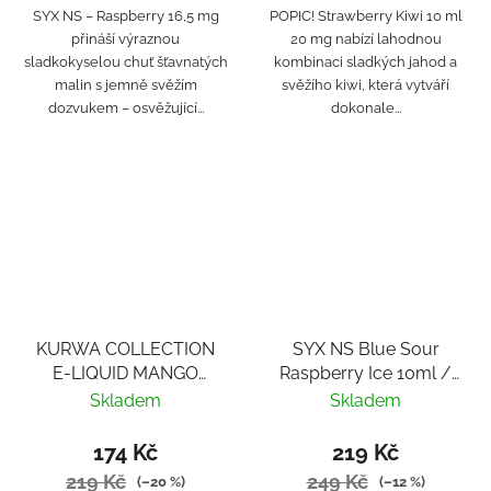
SYX NS – Raspberry 16,5 mg
POPIC! Strawberry Kiwi 10 ml
přináší výraznou
20 mg nabízí lahodnou
sladkokyselou chuť šťavnatých
kombinaci sladkých jahod a
malin s jemně svěžím
svěžího kiwi, která vytváří
dozvukem – osvěžující...
dokonale...
KURWA COLLECTION
SYX NS Blue Sour
E-LIQUID MANGO
Raspberry Ice 10ml /
PASSION FRUIT
10mg
Skladem
Skladem
174 Kč
219 Kč
219 Kč
249 Kč
(–20 %)
(–12 %)