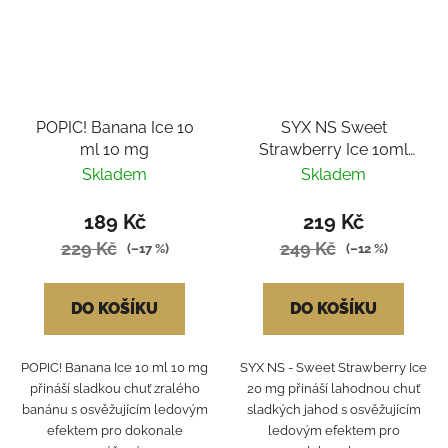
POPIC! Banana Ice 10
SYX NS Sweet
ml 10 mg
Strawberry Ice 10ml
/20mg
Skladem
Skladem
189 Kč
219 Kč
229 Kč
249 Kč
(–17 %)
(–12 %)
DO KOŠÍKU
DO KOŠÍKU
POPIC! Banana Ice 10 ml 10 mg
SYX NS - Sweet Strawberry Ice
přináší sladkou chuť zralého
20 mg přináší lahodnou chuť
banánu s osvěžujícím ledovým
sladkých jahod s osvěžujícím
efektem pro dokonale
ledovým efektem pro