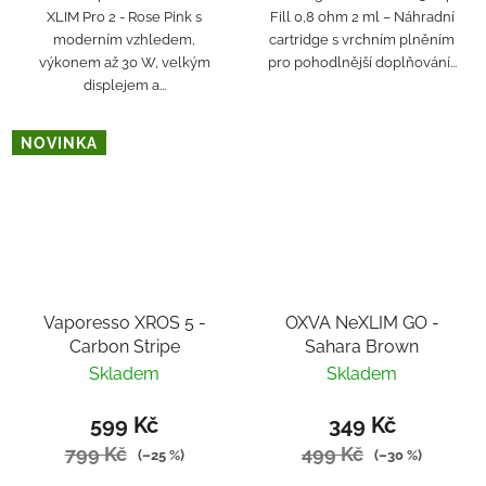
XLIM Pro 2 - Rose Pink s
Fill 0,8 ohm 2 ml – Náhradní
moderním vzhledem,
cartridge s vrchním plněním
výkonem až 30 W, velkým
pro pohodlnější doplňování...
displejem a...
NOVINKA
Vaporesso XROS 5 -
OXVA NeXLIM GO -
Carbon Stripe
Sahara Brown
Skladem
Skladem
599 Kč
349 Kč
799 Kč
499 Kč
(–25 %)
(–30 %)