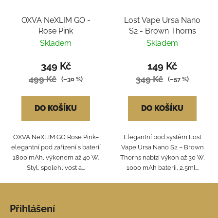
OXVA NeXLIM GO -
Lost Vape Ursa Nano
Rose Pink
S2 - Brown Thorns
Skladem
Skladem
349 Kč
149 Kč
499 Kč
349 Kč
(–30 %)
(–57 %)
DO KOŠÍKU
DO KOŠÍKU
OXVA NeXLIM GO Rose Pink–
Elegantní pod systém Lost
elegantní pod zařízení s baterií
Vape Ursa Nano S2 – Brown
1800 mAh, výkonem až 40 W.
Thorns nabízí výkon až 30 W,
Styl, spolehlivost a...
1000 mAh baterii, 2,5ml...
Z
á
Přihlášení
p