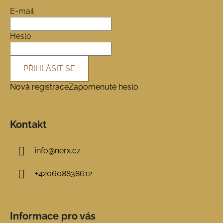
a
E-mail
t
í
Heslo
PŘIHLÁSIT SE
Nová registrace
Zapomenuté heslo
Kontakt
info
@
nerx.cz
+420608838612
Informace pro vás