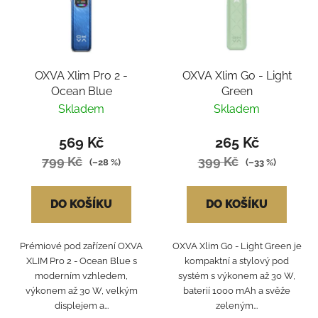
OXVA Xlim Pro 2 -
OXVA Xlim Go - Light
Ocean Blue
Green
Skladem
Skladem
569 Kč
265 Kč
799 Kč
399 Kč
(–28 %)
(–33 %)
DO KOŠÍKU
DO KOŠÍKU
Prémiové pod zařízení OXVA
OXVA Xlim Go - Light Green je
XLIM Pro 2 - Ocean Blue s
kompaktní a stylový pod
moderním vzhledem,
systém s výkonem až 30 W,
výkonem až 30 W, velkým
baterií 1000 mAh a svěže
displejem a...
zeleným...