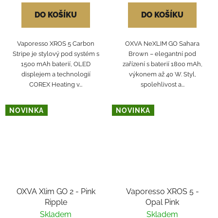
DO KOŠÍKU
DO KOŠÍKU
Vaporesso XROS 5 Carbon
OXVA NeXLIM GO Sahara
Stripe je stylový pod systém s
Brown – elegantní pod
1500 mAh baterií, OLED
zařízení s baterií 1800 mAh,
displejem a technologií
výkonem až 40 W. Styl,
COREX Heating v...
spolehlivost a...
NOVINKA
NOVINKA
OXVA Xlim GO 2 - Pink
Vaporesso XROS 5 -
Ripple
Opal Pink
Skladem
Skladem