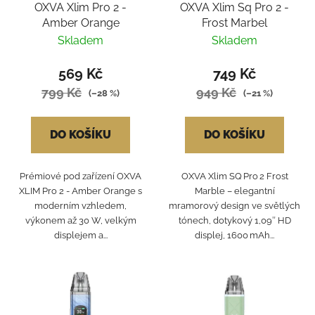
OXVA Xlim Pro 2 -
OXVA Xlim Sq Pro 2 -
Amber Orange
Frost Marbel
Skladem
Skladem
569 Kč
749 Kč
799 Kč
949 Kč
(–28 %)
(–21 %)
DO KOŠÍKU
DO KOŠÍKU
Prémiové pod zařízení OXVA
OXVA Xlim SQ Pro 2 Frost
XLIM Pro 2 - Amber Orange s
Marble – elegantní
moderním vzhledem,
mramorový design ve světlých
výkonem až 30 W, velkým
tónech, dotykový 1,09″ HD
displejem a...
displej, 1600 mAh...