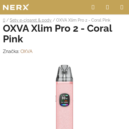
Přejít
Hledat
NÁKUP
na
obsah
KOŠÍK
Domů
/
Sety e-cigaret & pody
/
OXVA Xlim Pro 2 - Coral Pink
OXVA Xlim Pro 2 - Coral
Pink
Značka:
OXVA