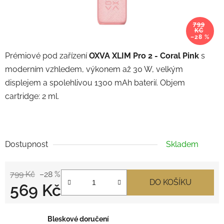
799
KČ
–28 %
Prémiové pod zařízení
OXVA XLIM Pro 2 - Coral Pink
s
moderním vzhledem, výkonem až 30 W, velkým
displejem a spolehlivou 1300 mAh baterií. Objem
cartridge: 2 ml.
Dostupnost
Skladem
799 Kč
–28 %
DO KOŠÍKU
569 Kč
Měrná cena:
Bleskové doručení