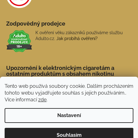
Zodpovědný prodejce
K ověření věku zákazníků používáme službu
Adulto.cz.
Jak probíhá ověření?
Upozornění k elektronickým cigaretám a
ostatním produktům s obsahem nikotinu
Tento web používá soubory cookie. Dalším procházením
tohoto webu vyjadřujete souhlas s jejich používáním..
Více informací
zde
.
Nastavení
Novinka: Akční doprava s PPL od 45 Kč. Při
Vytvořil Shoptet
Souhlasím
nákupu nad 1 500 Kč doprava ZDARMA.
Copyright 2026
NERX.CZ
. Všechna práva vyhrazena.