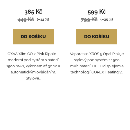
385 Kč
599 Kč
449 Kč
799 Kč
(–14 %)
(–25 %)
DO KOŠÍKU
DO KOŠÍKU
OXVA Xlim GO 2 Pink Ripple –
Vaporesso XROS 5 Opal Pink je
moderní pod systém s baterií
stylový pod systém s 1500
1500 mAh, výkonem až 30 W a
mAh baterií, OLED displejem a
automatickým ovládáním.
technologií COREX Heating v...
Stylové...