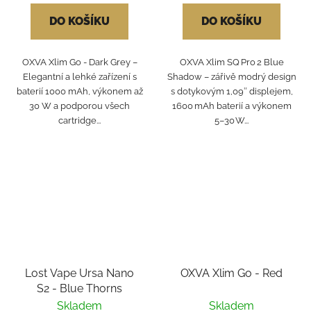
DO KOŠÍKU
DO KOŠÍKU
OXVA Xlim Go - Dark Grey –
OXVA Xlim SQ Pro 2 Blue
Elegantní a lehké zařízení s
Shadow – zářivě modrý design
baterií 1000 mAh, výkonem až
s dotykovým 1,09″ displejem,
30 W a podporou všech
1600 mAh baterií a výkonem
cartridge...
5–30 W...
Lost Vape Ursa Nano
OXVA Xlim Go - Red
S2 - Blue Thorns
Skladem
Skladem