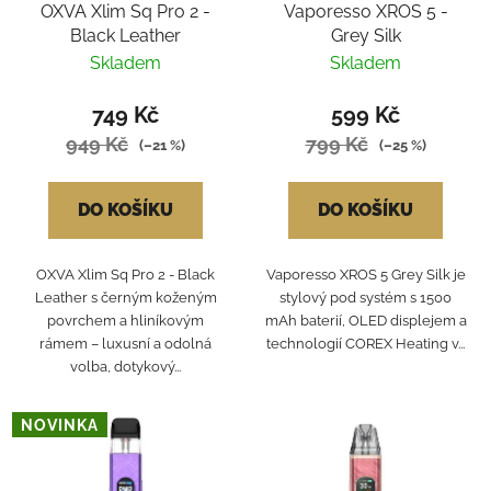
OXVA Xlim Sq Pro 2 -
Vaporesso XROS 5 -
Black Leather
Grey Silk
Skladem
Skladem
749 Kč
599 Kč
949 Kč
799 Kč
(–21 %)
(–25 %)
DO KOŠÍKU
DO KOŠÍKU
OXVA Xlim Sq Pro 2 - Black
Vaporesso XROS 5 Grey Silk je
Leather s černým koženým
stylový pod systém s 1500
povrchem a hliníkovým
mAh baterií, OLED displejem a
rámem – luxusní a odolná
technologií COREX Heating v...
volba, dotykový...
NOVINKA