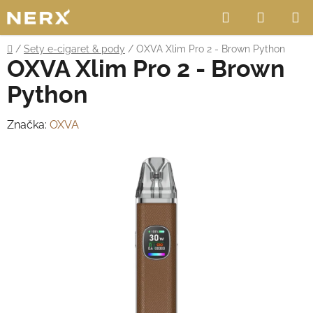
Přejít
Hledat
NÁKUP
na
obsah
KOŠÍK
Domů
/
Sety e-cigaret & pody
/
OXVA Xlim Pro 2 - Brown Python
OXVA Xlim Pro 2 - Brown
Python
Značka:
OXVA