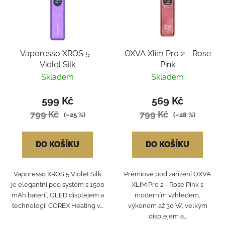
Vaporesso XROS 5 -
OXVA Xlim Pro 2 - Rose
Violet Silk
Pink
Skladem
Skladem
599 Kč
569 Kč
799 Kč
799 Kč
(–25 %)
(–28 %)
DO KOŠÍKU
DO KOŠÍKU
Vaporesso XROS 5 Violet Silk
Prémiové pod zařízení OXVA
je elegantní pod systém s 1500
XLIM Pro 2 - Rose Pink s
mAh baterií, OLED displejem a
moderním vzhledem,
technologií COREX Heating v...
výkonem až 30 W, velkým
displejem a...