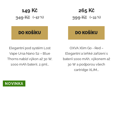
149 Kč
265 Kč
349 Kč
399 Kč
(–57 %)
(–33 %)
DO KOŠÍKU
DO KOŠÍKU
Elegantní pod systém Lost
OXVA Xlim Go - Red –
Vape Ursa Nano S2 – Blue
Elegantní a lehké zařízení s
Thorns nabízí výkon až 30 W,
baterií 1000 mAh, výkonem až
1000 mAh baterii, 2,5ml...
30 W a podporou všech
cartridge XLIM....
NOVINKA