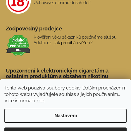
Uchovávejte mimo dosah dětí.
Zodpovědný prodejce
K ověření věku zákazníků používáme službu
Adulto.cz.
Jak probíhá ověření?
Upozornění k elektronickým cigaretám a
ostatním produktům s obsahem nikotinu
Tento web používá soubory cookie. Dalším procházením
tohoto webu vyjadřujete souhlas s jejich používáním..
Více informací
zde
.
Nastavení
Novinka: Akční doprava s PPL od 45 Kč. Při
Vytvořil Shoptet