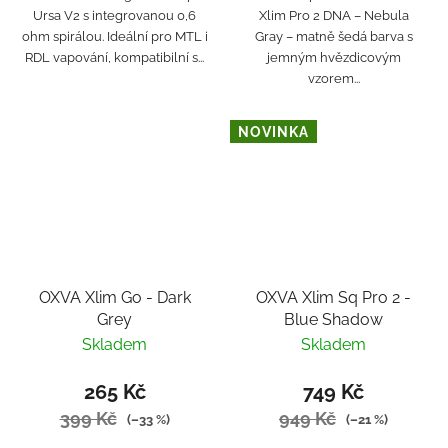
Ursa V2 s integrovanou 0,6
Xlim Pro 2 DNA – Nebula
ohm spirálou. Ideální pro MTL i
Gray – matně šedá barva s
RDL vapování, kompatibilní s...
jemným hvězdicovým
vzorem...
NOVINKA
OXVA Xlim Go - Dark
OXVA Xlim Sq Pro 2 -
Grey
Blue Shadow
Skladem
Skladem
265 Kč
749 Kč
399 Kč
949 Kč
(–33 %)
(–21 %)