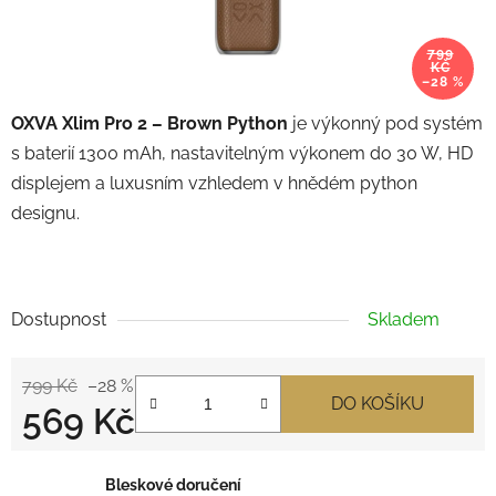
799
KČ
–28 %
OXVA Xlim Pro 2 – Brown Python
je výkonný pod systém
s baterií 1300 mAh, nastavitelným výkonem do 30 W, HD
displejem a luxusním vzhledem v hnědém python
designu.
Dostupnost
Skladem
799 Kč
–28 %
DO KOŠÍKU
569 Kč
Měrná cena:
Bleskové doručení