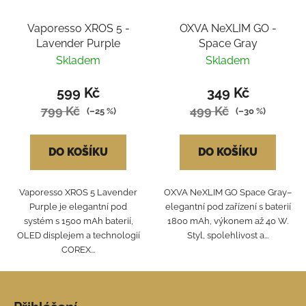
Vaporesso XROS 5 -
OXVA NeXLIM GO -
Lavender Purple
Space Gray
Skladem
Skladem
599 Kč
349 Kč
799 Kč
499 Kč
(–25 %)
(–30 %)
DO KOŠÍKU
DO KOŠÍKU
Vaporesso XROS 5 Lavender
OXVA NeXLIM GO Space Gray–
Purple je elegantní pod
elegantní pod zařízení s baterií
systém s 1500 mAh baterií,
1800 mAh, výkonem až 40 W.
OLED displejem a technologií
Styl, spolehlivost a...
COREX...
Z
á