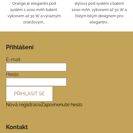
Orange je elegantní pod
stylový pod systém s baterií
systém s 1000 mAh baterií,
1000 mAh, výkonem až 30 W a
výkonem až 30 W a výrazným
čistým bílým designem pro
oranžovým...
elegantní...
Z
á
Přihlášení
p
a
E-mail
t
í
Heslo
PŘIHLÁSIT SE
Nová registrace
Zapomenuté heslo
Kontakt