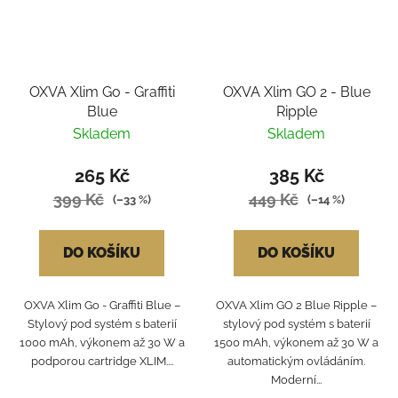
OXVA Xlim Go - Graffiti
OXVA Xlim GO 2 - Blue
Blue
Ripple
Skladem
Skladem
265 Kč
385 Kč
399 Kč
449 Kč
(–33 %)
(–14 %)
DO KOŠÍKU
DO KOŠÍKU
OXVA Xlim Go - Graffiti Blue –
OXVA Xlim GO 2 Blue Ripple –
Stylový pod systém s baterií
stylový pod systém s baterií
1000 mAh, výkonem až 30 W a
1500 mAh, výkonem až 30 W a
podporou cartridge XLIM....
automatickým ovládáním.
Moderní...