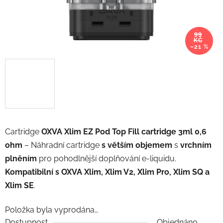
99
KČ
–21 %
Cartridge
OXVA Xlim EZ Pod Top Fill cartridge 3ml 0,6
ohm
– Náhradní cartridge
s větším objemem
s
vrchním
plněním
pro pohodlnější doplňování e-liquidu.
Kompatibilní s OXVA Xlim, Xlim V2, Xlim Pro, Xlim SQ a
Xlim SE
.
Položka byla vyprodána…
Dostupnost
Objednáno