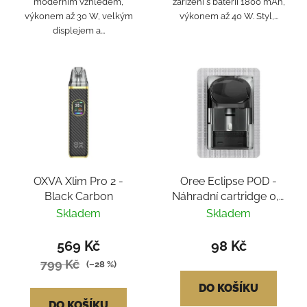
moderním vzhledem,
zařízení s baterií 1800 mAh,
výkonem až 30 W, velkým
výkonem až 40 W. Styl,...
displejem a...
OXVA Xlim Pro 2 -
Oree Eclipse POD -
Black Carbon
Náhradní cartridge 0,6
Ω
Skladem
Skladem
569 Kč
98 Kč
799 Kč
(–28 %)
DO KOŠÍKU
DO KOŠÍKU