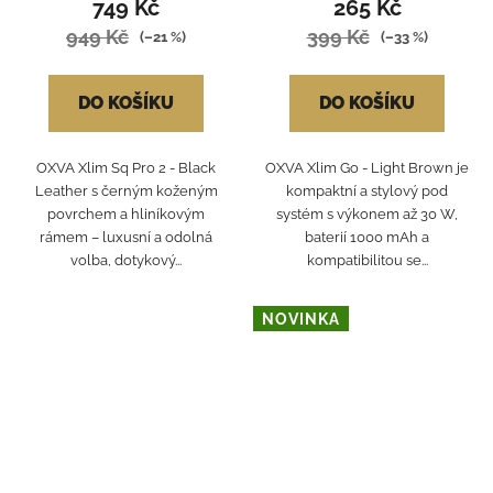
749 Kč
265 Kč
949 Kč
399 Kč
(–21 %)
(–33 %)
DO KOŠÍKU
DO KOŠÍKU
OXVA Xlim Sq Pro 2 - Black
OXVA Xlim Go - Light Brown je
Leather s černým koženým
kompaktní a stylový pod
povrchem a hliníkovým
systém s výkonem až 30 W,
rámem – luxusní a odolná
baterií 1000 mAh a
volba, dotykový...
kompatibilitou se...
NOVINKA