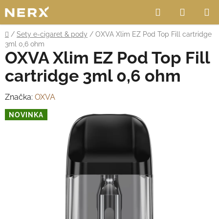
Přejít
Hledat
NÁKUP
na
obsah
KOŠÍK
Domů
/
Sety e-cigaret & pody
/
OXVA Xlim EZ Pod Top Fill cartridge
3ml 0,6 ohm
OXVA Xlim EZ Pod Top Fill
cartridge 3ml 0,6 ohm
Značka:
OXVA
NOVINKA