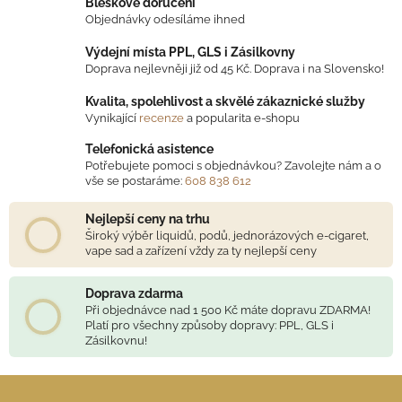
Bleskové doručení
á
Objednávky odesíláme ihned
d
Výdejní místa PPL, GLS i Zásilkovny
a
Doprava nejlevněji již od 45 Kč. Doprava i na Slovensko!
c
í
Kvalita, spolehlivost a skvělé zákaznické služby
p
Vynikající
recenze
a popularita e-shopu
r
Telefonická asistence
v
Potřebujete pomoci s objednávkou? Zavolejte nám a o
k
vše se postaráme:
608 838 612
y
v
Nejlepší ceny na trhu
ý
Široký výběr liquidů, podů, jednorázových e-cigaret,
vape sad a zařízení vždy za ty nejlepší ceny
p
i
s
Doprava zdarma
Při objednávce nad 1 500 Kč máte dopravu ZDARMA!
u
Platí pro všechny způsoby dopravy: PPL, GLS i
Zásilkovnu!
Z