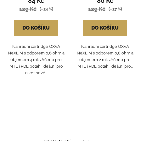
84 Kč
80 Kč
129 Kč
129 Kč
(–34 %)
(–37 %)
DO KOŠÍKU
DO KOŠÍKU
Náhradní cartridge OXVA
Náhradní cartridge OXVA
NeXLIM s odporem 0,6 ohm a
NeXLIM s odporem 0,8 ohm a
objemem 4 ml. Určeno pro
objemem 2 ml. Určeno pro
MTL i RDL potah, ideální pro
MTL i RDL potah, ideální pro...
nikotinové...