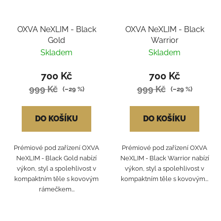
OXVA NeXLIM - Black
OXVA NeXLIM - Black
Gold
Warrior
Skladem
Skladem
700 Kč
700 Kč
999 Kč
999 Kč
(–29 %)
(–29 %)
DO KOŠÍKU
DO KOŠÍKU
Prémiové pod zařízení OXVA
Prémiové pod zařízení OXVA
NeXLIM - Black Gold nabízí
NeXLIM - Black Warrior nabízí
výkon, styl a spolehlivost v
výkon, styl a spolehlivost v
kompaktním těle s kovovým
kompaktním těle s kovovým...
rámečkem...