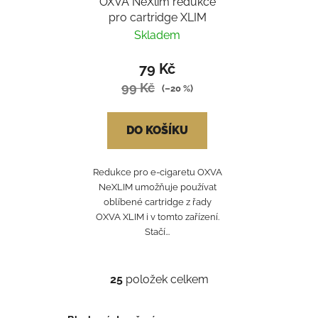
OXVA NeXlim redukce
pro cartridge XLIM
Skladem
79 Kč
99 Kč
(–20 %)
DO KOŠÍKU
Redukce pro e-cigaretu OXVA
NeXLIM umožňuje používat
oblíbené cartridge z řady
OXVA XLIM i v tomto zařízení.
Stačí...
25
položek celkem
O
v
l