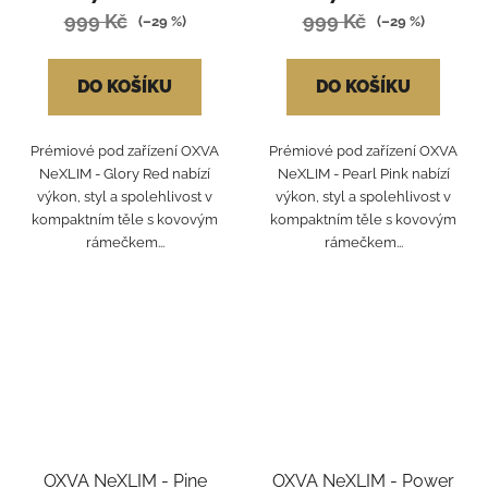
999 Kč
999 Kč
(–29 %)
(–29 %)
DO KOŠÍKU
DO KOŠÍKU
Prémiové pod zařízení OXVA
Prémiové pod zařízení OXVA
NeXLIM - Glory Red nabízí
NeXLIM - Pearl Pink nabízí
výkon, styl a spolehlivost v
výkon, styl a spolehlivost v
kompaktním těle s kovovým
kompaktním těle s kovovým
rámečkem...
rámečkem...
OXVA NeXLIM - Pine
OXVA NeXLIM - Power