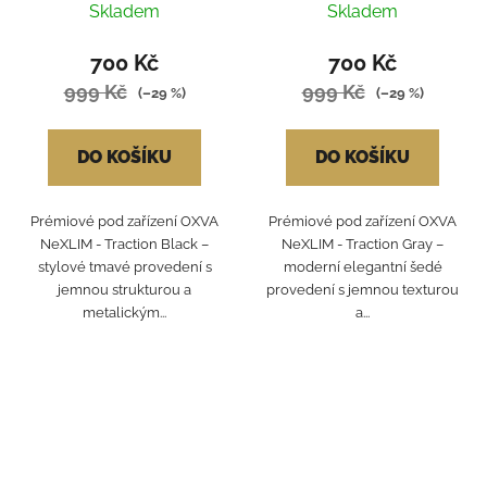
Skladem
Skladem
700 Kč
700 Kč
999 Kč
999 Kč
(–29 %)
(–29 %)
DO KOŠÍKU
DO KOŠÍKU
Prémiové pod zařízení OXVA
Prémiové pod zařízení OXVA
NeXLIM - Traction Black –
NeXLIM - Traction Gray –
stylové tmavé provedení s
moderní elegantní šedé
jemnou strukturou a
provedení s jemnou texturou
metalickým...
a...