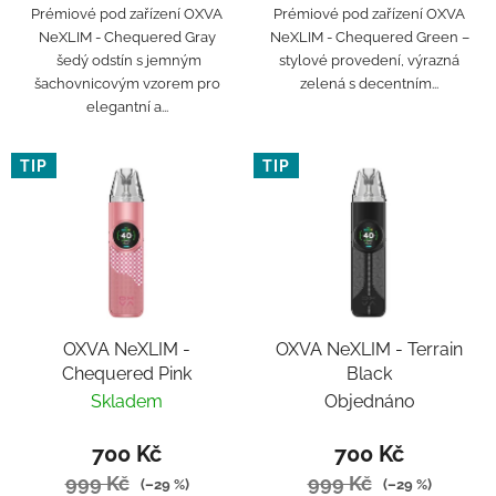
Prémiové pod zařízení OXVA
Prémiové pod zařízení OXVA
NeXLIM - Chequered Gray
NeXLIM - Chequered Green –
šedý odstín s jemným
stylové provedení, výrazná
šachovnicovým vzorem pro
zelená s decentním...
elegantní a...
TIP
TIP
OXVA NeXLIM -
OXVA NeXLIM - Terrain
Chequered Pink
Black
Skladem
Objednáno
700 Kč
700 Kč
999 Kč
999 Kč
(–29 %)
(–29 %)