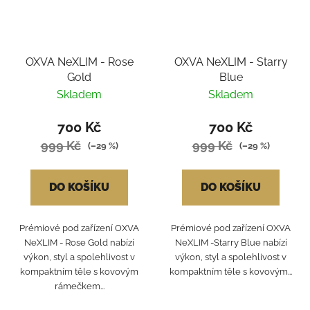
OXVA NeXLIM - Rose
OXVA NeXLIM - Starry
Gold
Blue
Skladem
Skladem
700 Kč
700 Kč
999 Kč
999 Kč
(–29 %)
(–29 %)
DO KOŠÍKU
DO KOŠÍKU
Prémiové pod zařízení OXVA
Prémiové pod zařízení OXVA
NeXLIM - Rose Gold nabízí
NeXLIM -Starry Blue nabízí
výkon, styl a spolehlivost v
výkon, styl a spolehlivost v
kompaktním těle s kovovým
kompaktním těle s kovovým...
rámečkem...