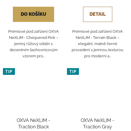
DO KOŠÍKU
DETAIL
Prémiové pod zařízení OXVA
Prémiové pod zařízení OXVA
NeXLIM - Chequered Pink –
NeXLIM - Terrain Black –
jemný růžový odstín s
elegatní, matně černé
decentním šachovnicovým
provedení s jemnou texturou
vzorem pro...
pro moderní a...
TIP
TIP
OXVA NeXLIM -
OXVA NeXLIM -
Traction Black
Traction Gray