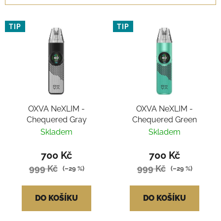
z
V
e
TIP
TIP
ý
n
p
í
i
p
s
r
p
o
r
d
OXVA NeXLIM -
OXVA NeXLIM -
o
u
Chequered Gray
Chequered Green
d
k
Skladem
Skladem
u
t
k
ů
700 Kč
700 Kč
t
999 Kč
999 Kč
(–29 %)
(–29 %)
ů
DO KOŠÍKU
DO KOŠÍKU