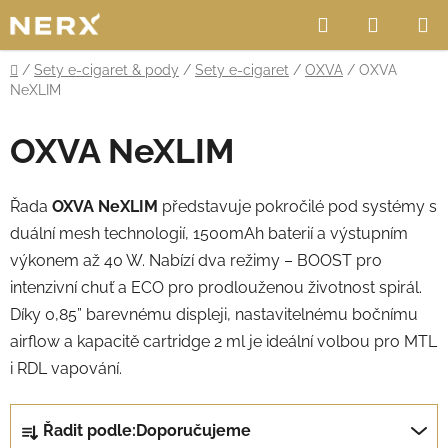
Přejít
Hledat
NÁKUP
na
obsah
KOŠÍK
Domů
/
Sety e-cigaret & pody
/
Sety e-cigaret
/
OXVA
/
OXVA
NeXLIM
OXVA NeXLIM
Řada
OXVA NeXLIM
představuje pokročilé pod systémy s
duální mesh technologií, 1500mAh baterií a výstupním
výkonem až 40 W. Nabízí dva režimy – BOOST pro
intenzivní chuť a ECO pro prodlouženou životnost spirál.
Díky 0,85” barevnému displeji, nastavitelnému bočnímu
airflow a kapacitě cartridge 2 ml je ideální volbou pro MTL
i RDL vapování.
Ř
Řadit podle:
Doporučujeme
a