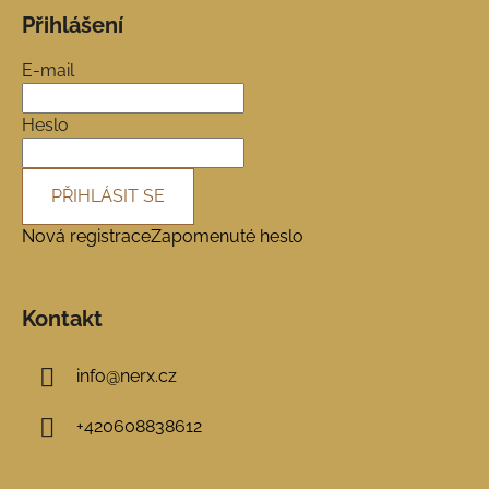
á
Přihlášení
p
a
E-mail
t
í
Heslo
PŘIHLÁSIT SE
Nová registrace
Zapomenuté heslo
Kontakt
info
@
nerx.cz
+420608838612