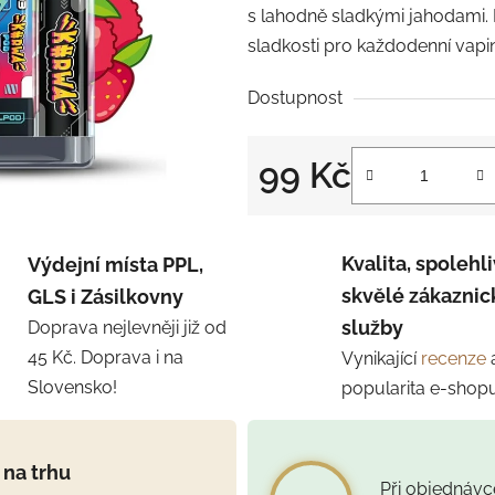
s lahodně sladkými jahodami. 
sladkosti pro každodenní vapi
Dostupnost
99 Kč
Měrná cena:
Kvalita, spolehli
Výdejní místa PPL,
skvělé zákaznic
GLS i Zásilkovny
služby
Doprava nejlevněji již od
45 Kč. Doprava i na
Vynikající
recenze
Slovensko!
popularita e-shop
 na trhu
Při objednáv