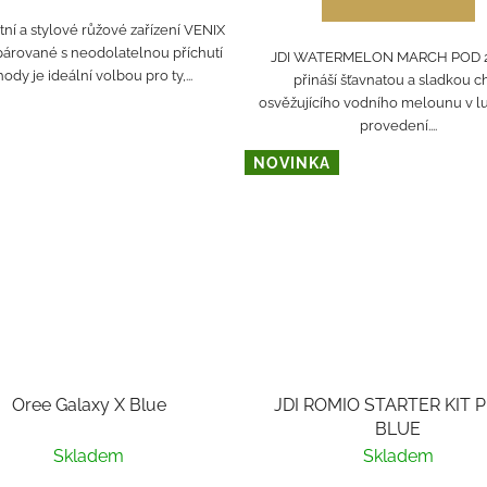
ní a stylové růžové zařízení VENIX
árované s neodolatelnou příchutí
JDI WATERMELON MARCH POD 
hody je ideální volbou pro ty,...
přináší šťavnatou a sladkou c
osvěžujícího vodního melounu v 
provedení....
NOVINKA
Oree Galaxy X Blue
JDI ROMIO STARTER KIT P
BLUE
Skladem
Skladem