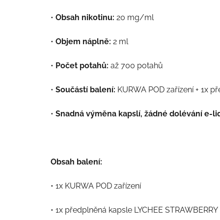
•
Obsah nikotinu:
20 mg/ml
•
Objem náplně:
2 ml
•
Počet potahů:
až 700 potahů
•
Součástí balení:
KURWA POD zařízení + 1x př
•
Snadná výměna kapslí, žádné dolévání e-li
Obsah balení:
•
1x KURWA POD zařízení
•
1x předplněná kapsle LYCHEE STRAWBERRY