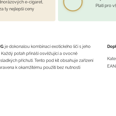
ednorázových e-cigaret,
Platí pro 
za ty nejlepší ceny
MG
je dokonalou kombinací exotického liči s jeho
Dop
 Každý potah přináší osvěžující a ovocně
Kate
 sladkých příchutí. Tento pod kit obsahuje zařízení
EAN
pravena k okamžitému použití bez nutnosti