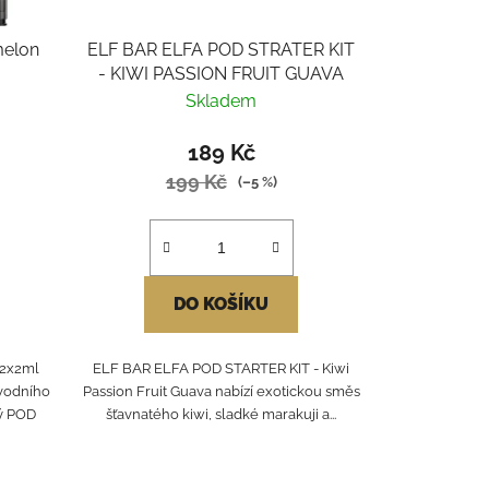
elon
ELF BAR ELFA POD STRATER KIT
- KIWI PASSION FRUIT GUAVA
Skladem
189 Kč
199 Kč
(–5 %)
DO KOŠÍKU
2x2ml
ELF BAR ELFA POD STARTER KIT - Kiwi
 vodního
Passion Fruit Guava nabízí exotickou směs
dý POD
šťavnatého kiwi, sladké marakuji a...