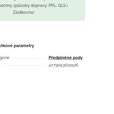
všechny způsoby dopravy: PPL, GLS i
Zásilkovnu!
lňkové parametry
gorie
Předplněné pody
4779053622526