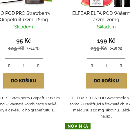
IO POD PRO Strawberry
ELFBAR ELFA POD Waterm
Grapefruit 1x2ml 16mg
2x2ml 20mg
Skladem
Skladem
95 Kč
199 Kč
109 Kč
239 Kč
(–12 %)
(–16 %)
DO KOŠÍKU
DO KOŠÍKU
 PRO Strawberry Grapefruit 1x2 ml
ELFBAR ELFA POD Watermelon 
 mg – Šťavnatá kombinace sladké
20mg – Osvěžující a šťavnatá chuť
dy a osvěžujícího grapefruitu s...
melounu s 20 mg nikotinu. Kaž
nabízí...
NOVINKA