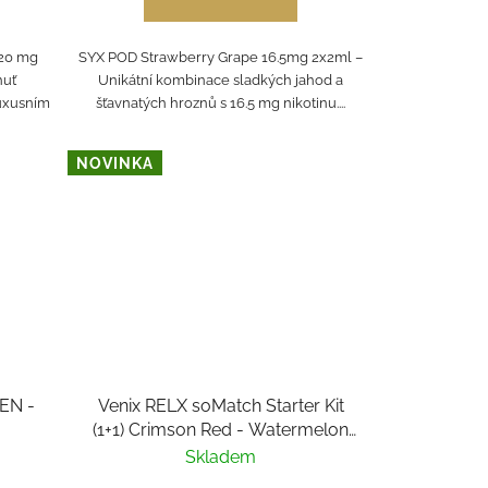
20 mg
SYX POD Strawberry Grape 16.5mg 2x2ml –
huť
Unikátní kombinace sladkých jahod a
luxusním
šťavnatých hroznů s 16.5 mg nikotinu....
NOVINKA
EN -
Venix RELX soMatch Starter Kit
(1+1) Crimson Red - Watermelon
Chill
Skladem