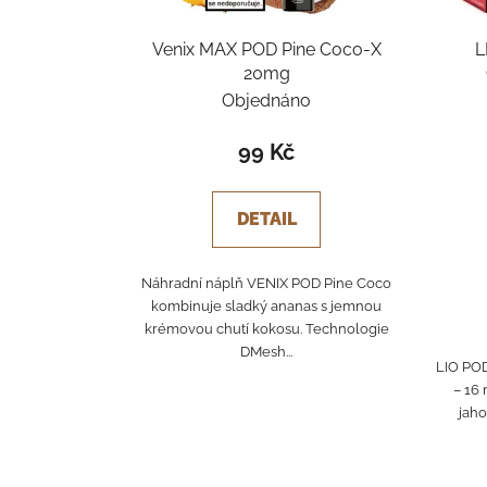
Venix MAX POD Pine Coco-X
L
20mg
Objednáno
99 Kč
DETAIL
Náhradní náplň VENIX POD Pine Coco
kombinuje sladký ananas s jemnou
krémovou chutí kokosu. Technologie
DMesh...
LIO POD
– 16
jaho