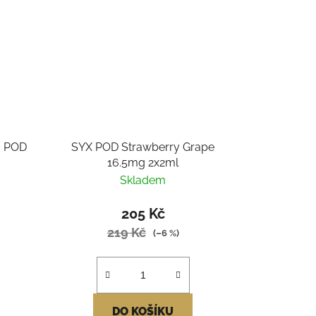
 POD
SYX POD Strawberry Grape
16.5mg 2x2ml
Skladem
205 Kč
219 Kč
(–6 %)
DO KOŠÍKU