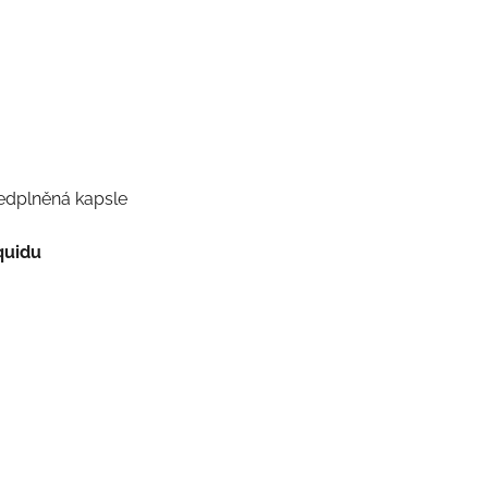
edplněná kapsle
quidu