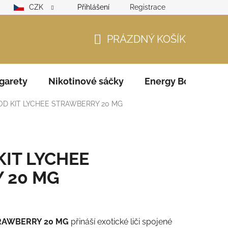
CZK
Přihlášení
Registrace
lamační řád
GDPR
Zodpovědný prodejce – ověření věku
PRÁZDNÝ KOŠÍK
NÁKUPNÍ
KOŠÍK
garety
Nikotinové sáčky
Energy Boosters
D KIT LYCHEE STRAWBERRY 20 MG
IT LYCHEE
 20 MG
RAWBERRY 20 MG
přináší exotické liči spojené