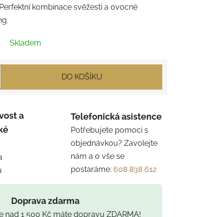
Perfektní kombinace svěžesti a ovocné
ng.
Skladem
DO KOŠÍKU
vost a
Telefonická asistence
ké
Potřebujete pomoci s
objednávkou? Zavolejte
nám a o vše se
a
postaráme:
608 838 612
u
Doprava zdarma
ce nad 1 500 Kč máte dopravu ZDARMA!