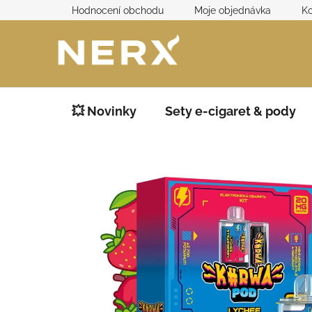
Přejít
Hodnocení obchodu
Moje objednávka
Ko
na
obsah
💥 Novinky
Sety e-cigaret & pody