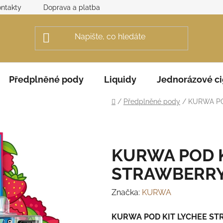
ntakty
Doprava a platba
Obchodní podmínky
Rek
Předplněné pody
Liquidy
Jednorázové ci
Domů
/
Předplněné pody
/
KURWA PO
KURWA POD K
STRAWBERRY
Značka:
KURWA
KURWA POD KIT LYCHEE ST