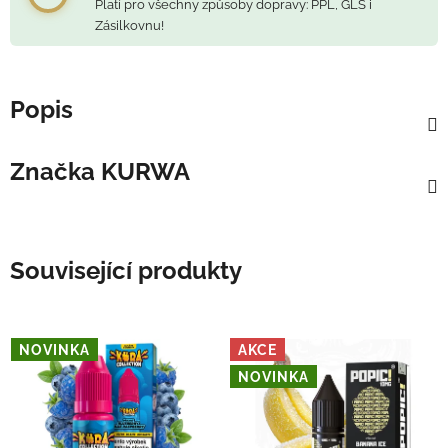
Platí pro všechny způsoby dopravy: PPL, GLS i
Zásilkovnu!
Popis
Značka
KURWA
Související produkty
NOVINKA
AKCE
NOVINKA