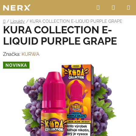
Přejít
Hledat
NÁKUP
na
obsah
KOŠÍK
Domů
/
Liquidy
/
KURA COLLECTION E-LIQUID PURPLE GRAPE
KURA COLLECTION E-
LIQUID PURPLE GRAPE
Značka:
KURWA
NOVINKA