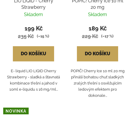
LIO LIQID - Cherry
POPIČ! Cherry Ice 10 ml
Strawberry
20 mg
Skladem
Skladem
199 Kč
189 Kč
235 Kč
229 Kč
(–15 %)
(–17 %)
DO KOŠÍKU
DO KOŠÍKU
E- liquid LIO LIQID Cherry
POPIČ! Cherry Ice 10 ml 20 mg
Strawberry - sladká a šťavnatá
přináší bohatou chuť sladkých
kombinace třešní a jahod v
zralých třešní s osvěžujícím
10ml e-liquidu s 16 mg/ml...
ledovým efektem pro
dokonale...
NOVINKA