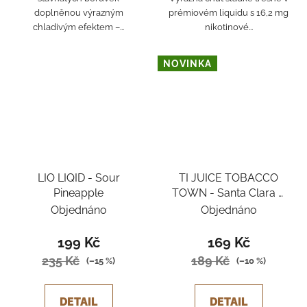
doplněnou výrazným
prémiovém liquidu s 16,2 mg
chladivým efektem –...
nikotinové...
NOVINKA
LIO LIQID - Sour
TI JUICE TOBACCO
Pineapple
TOWN - Santa Clara 6
mg
Objednáno
Objednáno
199 Kč
169 Kč
235 Kč
189 Kč
(–15 %)
(–10 %)
DETAIL
DETAIL