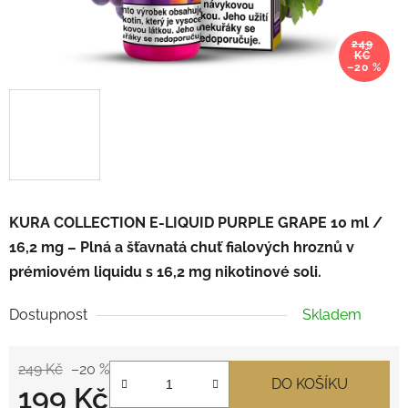
249
KČ
–20 %
KURA COLLECTION E-LIQUID PURPLE GRAPE 10 ml /
16,2 mg – Plná a šťavnatá chuť fialových hroznů v
prémiovém liquidu s 16,2 mg nikotinové soli.
Dostupnost
Skladem
249 Kč
–20 %
DO KOŠÍKU
199 Kč