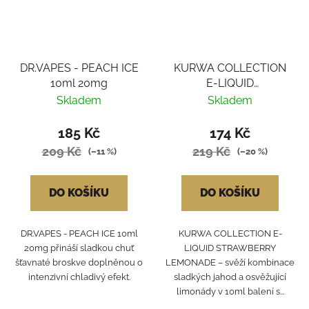
DR.VAPES - PEACH ICE
KURWA COLLECTION
10ml 20mg
E-LIQUID
STRAWBERRY
Skladem
Skladem
LEMONADE
185 Kč
174 Kč
209 Kč
219 Kč
(–11 %)
(–20 %)
DO KOŠÍKU
DO KOŠÍKU
DR.VAPES - PEACH ICE 10ml
KURWA COLLECTION E-
20mg přináší sladkou chuť
LIQUID STRAWBERRY
šťavnaté broskve doplněnou o
LEMONADE – svěží kombinace
intenzivní chladivý efekt.
sladkých jahod a osvěžující
limonády v 10ml balení s...