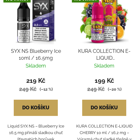
SYX NS Blueberry Ice
KURA COLLECTION E-
10ml / 16,5mg
LIQUID
BLACKCURRANT
Skladem
Skladem
STRAWBERRY LIME
ORANGE
219 Kč
199 Kč
249 Kč
249 Kč
(–12 %)
(–20 %)
DO KOŠÍKU
DO KOŠÍKU
Liquid SYX NS – Blueberry Ice
KURA COLLECTION E-LIQUID
16,5 mg přináší sladkou chuť
CHERRY 10 ml / 16,2 mg –
šťavnatých borůvek
Výrazná chuť sladké třešně v