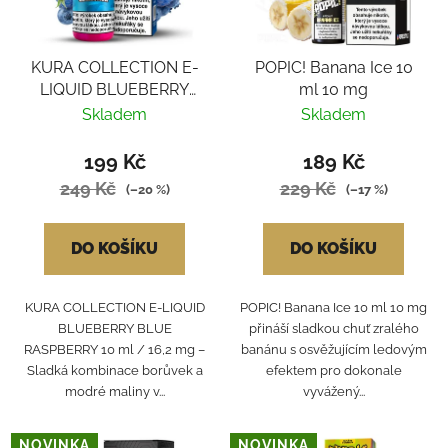
KURA COLLECTION E-
POPIC! Banana Ice 10
LIQUID BLUEBERRY
ml 10 mg
BLUE RASPBERRY
Skladem
Skladem
199 Kč
189 Kč
249 Kč
229 Kč
(–20 %)
(–17 %)
DO KOŠÍKU
DO KOŠÍKU
KURA COLLECTION E-LIQUID
POPIC! Banana Ice 10 ml 10 mg
BLUEBERRY BLUE
přináší sladkou chuť zralého
RASPBERRY 10 ml / 16,2 mg –
banánu s osvěžujícím ledovým
Sladká kombinace borůvek a
efektem pro dokonale
modré maliny v...
vyvážený...
NOVINKA
NOVINKA