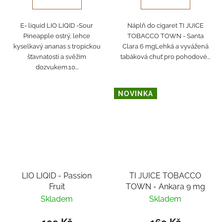
E- liquid LIO LIQID -Sour
Náplň do cigaret TI JUICE
Pineapple ostrý, lehce
TOBACCO TOWN - Santa
kyselkavý ananas s tropickou
Clara 6 mgLehká a vyvážená
šťavnatostí a svěžím
tabáková chuť pro pohodové...
dozvukem.10...
NOVINKA
LIO LIQID - Passion
TI JUICE TOBACCO
Fruit
TOWN - Ankara 9 mg
Skladem
Skladem