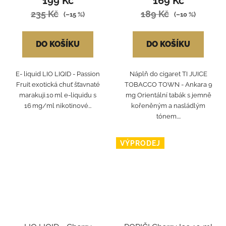
199 Kč
169 Kč
235 Kč
189 Kč
(–15 %)
(–10 %)
DO KOŠÍKU
DO KOŠÍKU
E- liquid LIO LIQID - Passion
Náplň do cigaret TI JUICE
Fruit exotická chuť šťavnaté
TOBACCO TOWN - Ankara 9
marakuji.10 ml e-liquidu s
mg Orientální tabák s jemně
16 mg/ml nikotinové...
kořeněným a nasládlým
tónem....
VÝPRODEJ