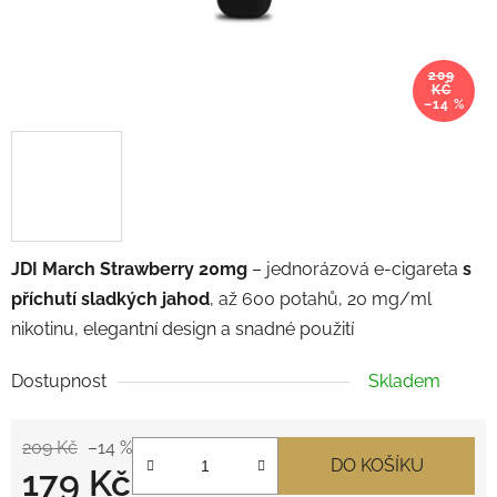
209
KČ
–14 %
JDI March Strawberry 20mg
– jednorázová e-cigareta
s
příchutí sladkých jahod
, až 600 potahů, 20 mg/ml
nikotinu, elegantní design a snadné použití
Dostupnost
Skladem
209 Kč
–14 %
DO KOŠÍKU
179 Kč