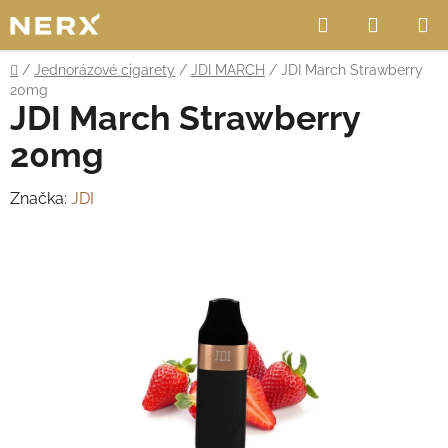
Přejít
Hledat
NÁKUP
na
obsah
KOŠÍK
Domů
/
Jednorázové cigarety
/
JDI MARCH
/
JDI March Strawberry
20mg
JDI March Strawberry
20mg
Značka:
JDI