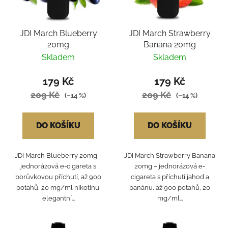
JDI March Blueberry
JDI March Strawberry
20mg
Banana 20mg
Skladem
Skladem
179 Kč
179 Kč
209 Kč
209 Kč
(–14 %)
(–14 %)
DO KOŠÍKU
DO KOŠÍKU
JDI March Blueberry 20mg –
JDI March Strawberry Banana
jednorázová e-cigareta s
20mg – jednorázová e-
borůvkovou příchutí, až 900
cigareta s příchutí jahod a
potahů, 20 mg/ml nikotinu,
banánu, až 900 potahů, 20
elegantní...
mg/ml...