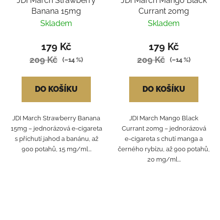
JDI March Strawberry
JDI March Mango Black
Banana 15mg
Currant 20mg
Skladem
Skladem
179 Kč
179 Kč
209 Kč
209 Kč
(–14 %)
(–14 %)
DO KOŠÍKU
DO KOŠÍKU
JDI March Strawberry Banana
JDI March Mango Black
15mg – jednorázová e-cigareta
Currant 20mg – jednorázová
s příchutí jahod a banánu, až
e-cigareta s chutí manga a
900 potahů, 15 mg/ml...
černého rybízu, až 900 potahů,
20 mg/ml...