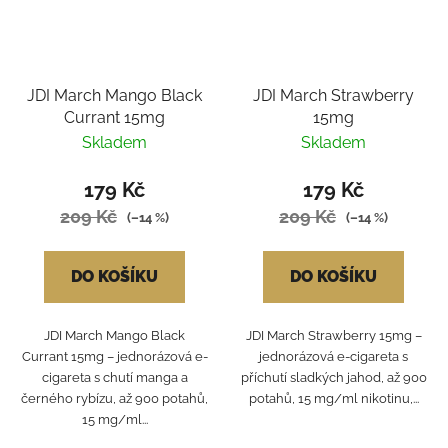
JDI March Mango Black
JDI March Strawberry
Currant 15mg
15mg
Skladem
Skladem
179 Kč
179 Kč
209 Kč
209 Kč
(–14 %)
(–14 %)
DO KOŠÍKU
DO KOŠÍKU
JDI March Mango Black
JDI March Strawberry 15mg –
Currant 15mg – jednorázová e-
jednorázová e-cigareta s
cigareta s chutí manga a
příchutí sladkých jahod, až 900
černého rybízu, až 900 potahů,
potahů, 15 mg/ml nikotinu,...
15 mg/ml...