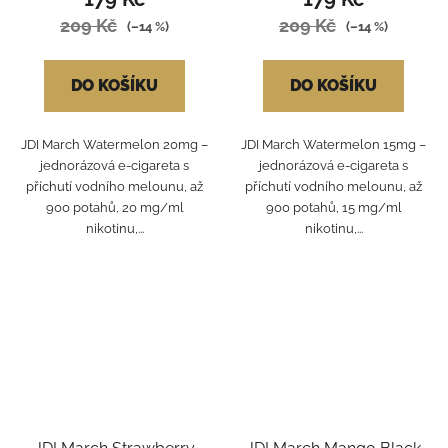
209 Kč
209 Kč
(–14 %)
(–14 %)
DO KOŠÍKU
DO KOŠÍKU
JDI March Watermelon 20mg –
JDI March Watermelon 15mg –
jednorázová e-cigareta s
jednorázová e-cigareta s
příchutí vodního melounu, až
příchutí vodního melounu, až
900 potahů, 20 mg/ml
900 potahů, 15 mg/ml
nikotinu,...
nikotinu,...