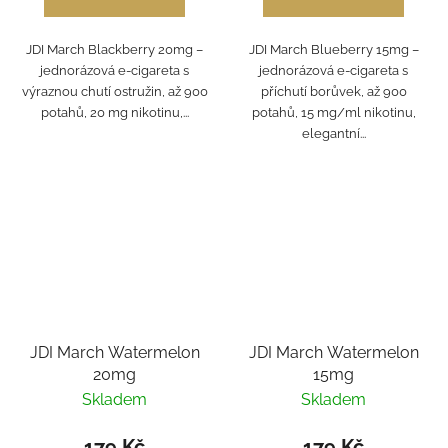
JDI March Blackberry 20mg –
JDI March Blueberry 15mg –
jednorázová e-cigareta s
jednorázová e-cigareta s
výraznou chutí ostružin, až 900
příchutí borůvek, až 900
potahů, 20 mg nikotinu,...
potahů, 15 mg/ml nikotinu,
elegantní...
JDI March Watermelon
JDI March Watermelon
20mg
15mg
Skladem
Skladem
179 Kč
179 Kč