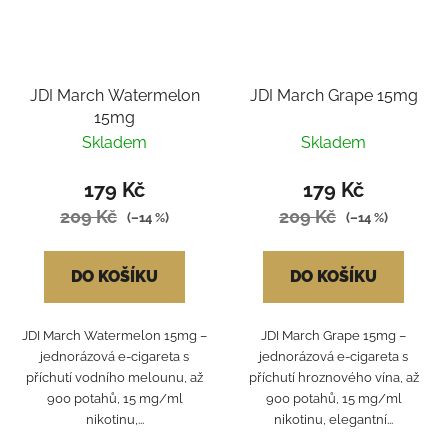
JDI March Watermelon
JDI March Grape 15mg
15mg
Skladem
Skladem
179 Kč
179 Kč
209 Kč
209 Kč
(–14 %)
(–14 %)
DO KOŠÍKU
DO KOŠÍKU
JDI March Watermelon 15mg –
JDI March Grape 15mg –
jednorázová e-cigareta s
jednorázová e-cigareta s
příchutí vodního melounu, až
příchutí hroznového vína, až
900 potahů, 15 mg/ml
900 potahů, 15 mg/ml
nikotinu,...
nikotinu, elegantní...