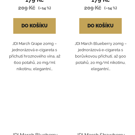
209 Kč
209 Kč
(–14 %)
(–14 %)
DO KOŠÍKU
DO KOŠÍKU
JDI March Grape 20mg –
JDI March Blueberry 20mg –
jednorázová e-cigareta s
jednorázová e-cigareta s
příchutí hroznového vína, až
borůvkovou příchutí, až 900
600 potahů, 20 mg/ml
potahů, 20 mg/ml nikotinu,
nikotinu, elegantní...
elegantní...