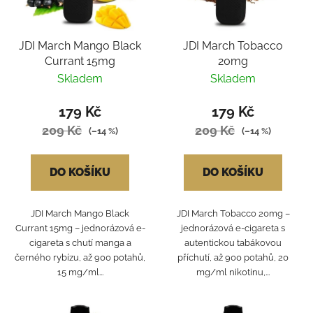
JDI March Mango Black
JDI March Tobacco
Currant 15mg
20mg
Skladem
Skladem
179 Kč
179 Kč
209 Kč
209 Kč
(–14 %)
(–14 %)
DO KOŠÍKU
DO KOŠÍKU
JDI March Mango Black
JDI March Tobacco 20mg –
Currant 15mg – jednorázová e-
jednorázová e-cigareta s
cigareta s chutí manga a
autentickou tabákovou
černého rybízu, až 900 potahů,
příchutí, až 900 potahů, 20
15 mg/ml...
mg/ml nikotinu,...