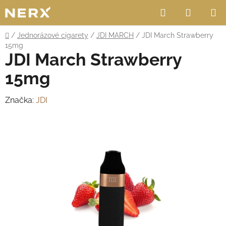
Přejít
Hledat
NÁKUP
na
obsah
KOŠÍK
Domů
/
Jednorázové cigarety
/
JDI MARCH
/
JDI March Strawberry
15mg
JDI March Strawberry
15mg
Značka:
JDI