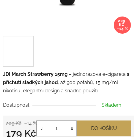
209
KČ
–14 %
JDI March Strawberry 15mg
– jednorázová e-cigareta
s
příchutí sladkých jahod
, až 900 potahů, 15 mg/ml
nikotinu, elegantní design a snadné použití.
Dostupnost
Skladem
209 Kč
–14 %
DO KOŠÍKU
179 Kč