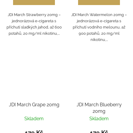
JDI March Strawberry 20mg –
JDI March Watermelon 20mg –
jednorázová e-cigareta s
jednorázová e-cigareta s
příchutí sladkých jahod, až 600
příchutí vodního melounu, až
potahů, 20 mg/ml nikotinu,...
900 potahů, 20 mg/ml
nikotinu,...
JDI March Grape 20mg
JDI March Blueberry
20mg
Skladem
Skladem
179 Kč
179 Kč