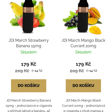
JDI March Strawberry
JDI March Mango Black
Banana 15mg
Currant 20mg
Skladem
Skladem
179 Kč
179 Kč
209 Kč
209 Kč
(–14 %)
(–14 %)
DO KOŠÍKU
DO KOŠÍKU
JDI March Strawberry Banana
JDI March Mango Black
15mg – jednorázová e-cigareta
Currant 20mg – jednorázová
s příchutí jahod a banánu, až
e-cigareta s chutí manga a