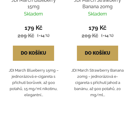
JDI March Blueberry
JDI March Strawberry
15mg
Banana 20mg
Skladem
Skladem
179 Kč
179 Kč
209 Kč
209 Kč
(–14 %)
(–14 %)
DO KOŠÍKU
DO KOŠÍKU
JDI March Blueberry 15mg –
JDI March Strawberry Banana
jednorázová e-cigareta s
20mg – jednorázová e-
příchutí borůvek, až 900
cigareta s příchutí jahod a
potahů, 15 mg/ml nikotinu,
banánu, až 900 potahů, 20
elegantní...
mg/ml...