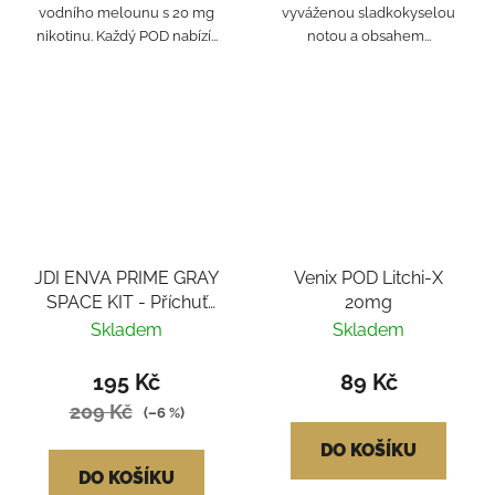
vodního melounu s 20 mg
vyváženou sladkokyselou
nikotinu. Každý POD nabízí...
notou a obsahem...
JDI ENVA PRIME GRAY
Venix POD Litchi-X
SPACE KIT - Příchuť
20mg
Rich (Classic Tobacco)
Skladem
Skladem
195 Kč
89 Kč
209 Kč
(–6 %)
DO KOŠÍKU
DO KOŠÍKU