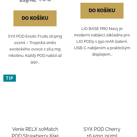
DO KOŠÍKU
DO KOŠÍKU
LIO BASE PRO Navy je
moderní nabíjecí základna pro
SYX POD Exotic Fruits 16.5mg
LIO PODy s 550 mAh baterií,
2x2ml – Tropická směs
USB-C nabíjením a praktickým
exotického ovoce s 16.5 mg
displejem...
nikotinu. Každý POD nabízí až
950...
TIP
Venix RELX soMatch
SYX POD Cherry
POD Strawberry Kiwi
16.5mg 2x2ml