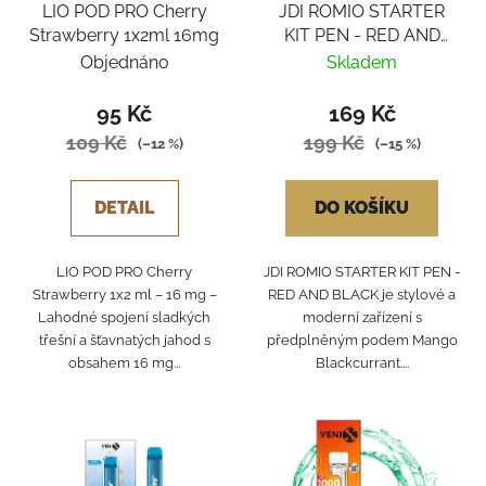
LIO POD PRO Cherry
JDI ROMIO STARTER
Strawberry 1x2ml 16mg
KIT PEN - RED AND
BLACK
Objednáno
Skladem
95 Kč
169 Kč
109 Kč
199 Kč
(–12 %)
(–15 %)
DETAIL
DO KOŠÍKU
LIO POD PRO Cherry
JDI ROMIO STARTER KIT PEN -
Strawberry 1x2 ml – 16 mg –
RED AND BLACK je stylové a
Lahodné spojení sladkých
moderní zařízení s
třešní a šťavnatých jahod s
předplněným podem Mango
obsahem 16 mg...
Blackcurrant....