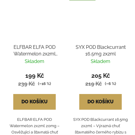
ELFBAR ELFA POD
SYX POD Blackcurrant
Watermelon 2x2ml
16.5mg 2x2ml
20mg
Skladem
Skladem
199 Kč
205 Kč
239 Kč
219 Kč
(–16 %)
(–6 %)
DO KOŠÍKU
DO KOŠÍKU
ELFBAR ELFA POD
SYX POD Blackcurrant 16.5mg
Watermelon 2x2ml 20mg –
2x2ml – Výrazná chuť
Osvěžující a šťavnatá chuť
šťavnatého černého rybízu s