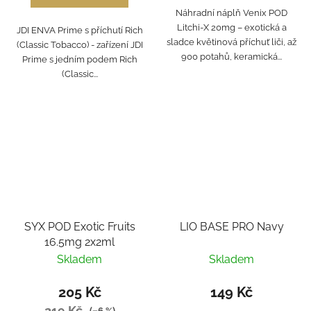
Náhradní náplň Venix POD
Litchi-X 20mg – exotická a
JDI ENVA Prime s příchutí Rich
sladce květinová příchuť liči, až
(Classic Tobacco) - zařízení JDI
900 potahů, keramická...
Prime s jedním podem Rich
(Classic...
SYX POD Exotic Fruits
LIO BASE PRO Navy
16.5mg 2x2ml
Skladem
Skladem
205 Kč
149 Kč
219 Kč
(–6 %)