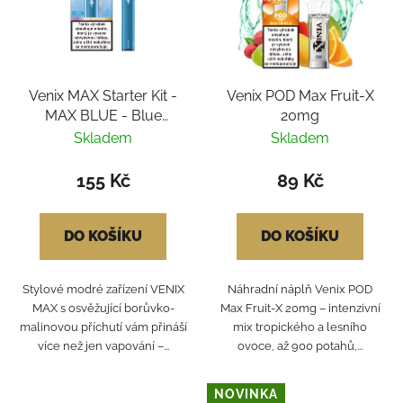
Venix MAX Starter Kit -
Venix POD Max Fruit-X
MAX BLUE - Blue
20mg
Raspberry-X 20mg
Skladem
Skladem
155 Kč
89 Kč
DO KOŠÍKU
DO KOŠÍKU
Stylové modré zařízení VENIX
Náhradní náplň Venix POD
MAX s osvěžující borůvko-
Max Fruit-X 20mg – intenzivní
malinovou příchutí vám přináší
mix tropického a lesního
více než jen vapování –...
ovoce, až 900 potahů,...
NOVINKA