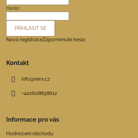
í
Heslo
PŘIHLÁSIT SE
Nová registrace
Zapomenuté heslo
Kontakt
info
@
nerx.cz
+420608838612
Informace pro vás
Hodnocení obchodu