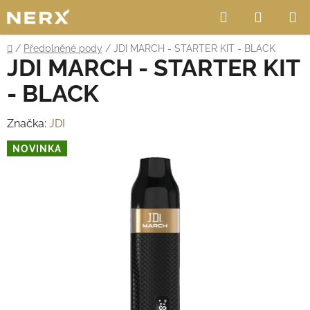
Přejít
Hledat
NÁKUP
na
obsah
KOŠÍK
Domů
/
Předplněné pody
/
JDI MARCH - STARTER KIT - BLACK
JDI MARCH - STARTER KIT
- BLACK
Značka:
JDI
NOVINKA