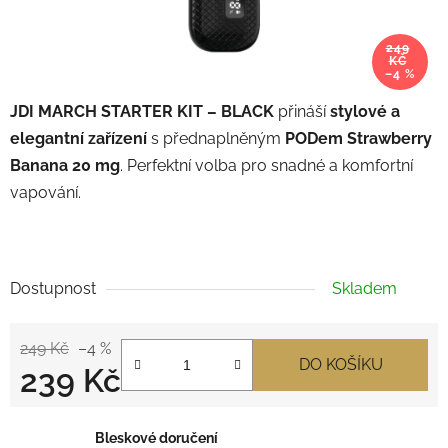
249
KČ
–4 %
JDI MARCH STARTER KIT – BLACK
přináší
stylové a
elegantní zařízení
s přednaplněným
PODem Strawberry
Banana 20 mg
. Perfektní volba pro snadné a komfortní
vapování.
Dostupnost
Skladem
249 Kč
–4 %
DO KOŠÍKU
239 Kč
Měrná cena:
Bleskové doručení