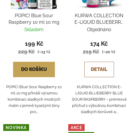
POPIC! Blue Sour
KURWA COLLECTION
Raspberry 10 ml 10 mg
E-LIQUID BLUEBERRY
BLUE SOUR
Skladem
Objednáno
RASPBERRY
199 Kč
174 Kč
229 Kč
219 Kč
(–13 %)
(–20 %)
DO KOŠÍKU
DETAIL
POPIC! Blue Sour Raspberry 10
KURWA COLLECTION E-
ml 10 mg přináší výraznou
LIQUID BLUEBERRY BLUE
kombinaci sladkých modrých
SOUR RASPBERRY – prémiová
malin s jemně kyselými tóny
příchuť s výbušnou kombinací
pro...
sladkých borůvek a...
NOVINKA
AKCE