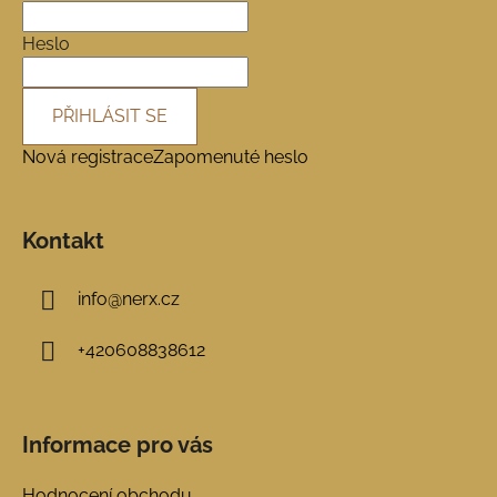
t
í
Heslo
PŘIHLÁSIT SE
Nová registrace
Zapomenuté heslo
Kontakt
info
@
nerx.cz
+420608838612
Informace pro vás
Hodnocení obchodu