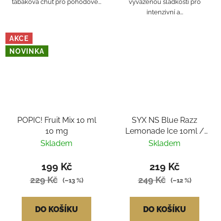
tabáková chuť pro pohodové...
vyváženou sladkostí pro
intenzivní a...
AKCE
NOVINKA
POPIC! Fruit Mix 10 ml
SYX NS Blue Razz
10 mg
Lemonade Ice 10ml /
20mg
Skladem
Skladem
199 Kč
219 Kč
229 Kč
249 Kč
(–13 %)
(–12 %)
DO KOŠÍKU
DO KOŠÍKU