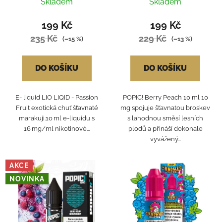
Skladem
Skladem
199 Kč
199 Kč
235 Kč
229 Kč
(–15 %)
(–13 %)
DO KOŠÍKU
DO KOŠÍKU
E- liquid LIO LIQID - Passion
POPIC! Berry Peach 10 ml 10
Fruit exotická chuť šťavnaté
mg spojuje šťavnatou broskev
marakuji.10 ml e-liquidu s
s lahodnou směsí lesních
16 mg/ml nikotinové...
plodů a přináší dokonale
vyvážený...
AKCE
NOVINKA