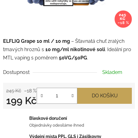
245
KČ
–18 %
ELFLIQ Grape 10 ml / 10 mg
– Šťavnatá chuť zralých
tmavých hroznů s
1
0 mg/ml nikotinové soli
. Ideální pro
MTL vaping s poměrem
50VG/50PG
.
Dostupnost
Skladem
245 Kč
–18 %
DO KOŠÍKU
199 Kč
Měrná cena:
Bleskové doručení
Objednávky odesíláme ihned
Výdejní místa PPL, GLS i Zásilkovny