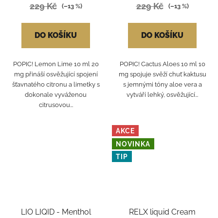
229 Kč
229 Kč
(–13 %)
(–13 %)
DO KOŠÍKU
DO KOŠÍKU
POPIC! Lemon Lime 10 ml 20
POPIC! Cactus Aloes 10 ml 10
mg přináší osvěžující spojení
mg spojuje svěží chuť kaktusu
šťavnatého citronu a limetky s
s jemnými tóny aloe vera a
dokonale vyváženou
vytváří lehký, osvěžující...
citrusovou...
AKCE
NOVINKA
TIP
LIO LIQID - Menthol
RELX liquid Cream