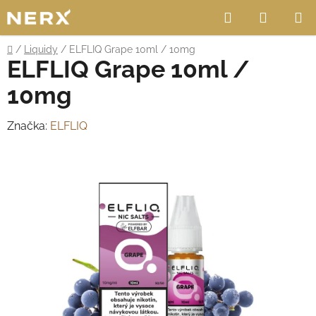
Přejít
Hledat
NÁKUP
na
obsah
KOŠÍK
Domů
/
Liquidy
/
ELFLIQ Grape 10ml / 10mg
ELFLIQ Grape 10ml /
10mg
Značka:
ELFLIQ