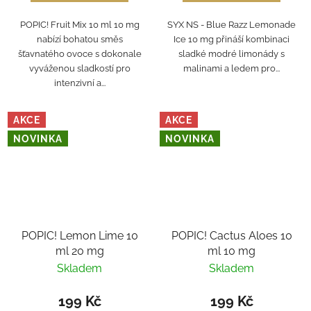
POPIC! Fruit Mix 10 ml 10 mg
SYX NS - Blue Razz Lemonade
nabízí bohatou směs
Ice 10 mg přináší kombinaci
šťavnatého ovoce s dokonale
sladké modré limonády s
vyváženou sladkostí pro
malinami a ledem pro...
intenzivní a...
AKCE
AKCE
NOVINKA
NOVINKA
POPIC! Lemon Lime 10
POPIC! Cactus Aloes 10
ml 20 mg
ml 10 mg
Skladem
Skladem
199 Kč
199 Kč