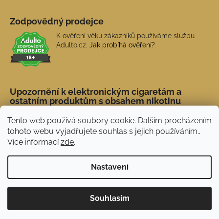
Zodpovědný prodejce
K ověření věku zákazníků používáme službu
Adulto.cz.
Jak probíhá ověření?
Upozornění k elektronickým cigaretám a
ostatním produktům s obsahem nikotinu
Tento web používá soubory cookie. Dalším procházením
tohoto webu vyjadřujete souhlas s jejich používáním..
Více informací
zde
.
Nastavení
Novinka: Akční doprava s PPL od 45 Kč. Při
Vytvořil Shoptet
Souhlasím
nákupu nad 1 500 Kč doprava ZDARMA.
Copyright 2026
NERX.CZ
. Všechna práva vyhrazena.
Používáme
ověření věku Adulto