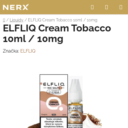
Přejít
Hledat
NÁKUP
na
obsah
KOŠÍK
Domů
/
Liquidy
/
ELFLIQ Cream Tobacco 10ml / 10mg
ELFLIQ Cream Tobacco
10ml / 10mg
Značka:
ELFLIQ