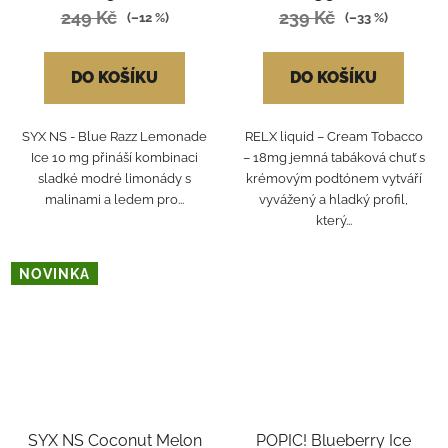
249 Kč
239 Kč
(–12 %)
(–33 %)
DO KOŠÍKU
DO KOŠÍKU
SYX NS - Blue Razz Lemonade
RELX liquid – Cream Tobacco
Ice 10 mg přináší kombinaci
– 18mg jemná tabáková chuť s
sladké modré limonády s
krémovým podtónem vytváří
malinami a ledem pro...
vyvážený a hladký profil,
který...
NOVINKA
SYX NS Coconut Melon
POPIC! Blueberry Ice