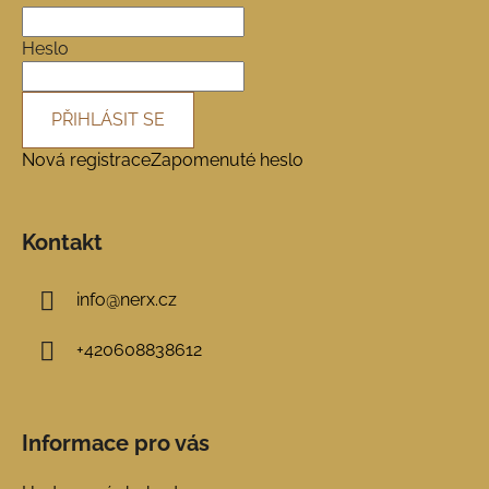
t
í
Heslo
PŘIHLÁSIT SE
Nová registrace
Zapomenuté heslo
Kontakt
info
@
nerx.cz
+420608838612
Informace pro vás