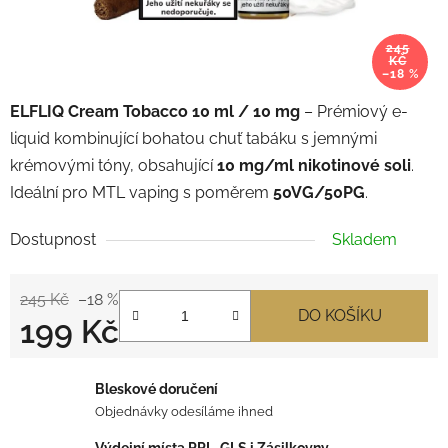
245
KČ
–18 %
ELFLIQ Cream Tobacco 10 ml / 10 mg
– Prémiový e-
liquid kombinující bohatou chuť tabáku s jemnými
krémovými tóny, obsahující
1
0 mg/ml nikotinové soli
.
Ideální pro MTL vaping s poměrem
50VG/50PG
.
Dostupnost
Skladem
245 Kč
–18 %
DO KOŠÍKU
199 Kč
Měrná cena:
Bleskové doručení
Objednávky odesíláme ihned
Výdejní místa PPL, GLS i Zásilkovny