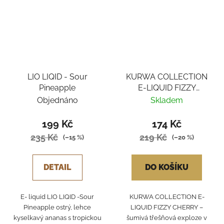
LIO LIQID - Sour
KURWA COLLECTION
Pineapple
E-LIQUID FIZZY
CHERRY
Objednáno
Skladem
199 Kč
174 Kč
235 Kč
219 Kč
(–15 %)
(–20 %)
DETAIL
DO KOŠÍKU
E- liquid LIO LIQID -Sour
KURWA COLLECTION E-
Pineapple ostrý, lehce
LIQUID FIZZY CHERRY –
kyselkavý ananas s tropickou
šumivá třešňová exploze v