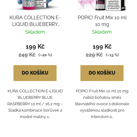
KURA COLLECTION E-
POPIC! Fruit Mix 10 ml
LIQUID BLUEBERRY
10 mg
BLUE RASPBERRY
Skladem
Skladem
199 Kč
199 Kč
249 Kč
229 Kč
(–20 %)
(–13 %)
DO KOŠÍKU
DO KOŠÍKU
KURA COLLECTION E-LIQUID
POPIC! Fruit Mix 10 ml 10 mg
BLUEBERRY BLUE
nabízí bohatou směs
RASPBERRY 10 ml / 16,2 mg –
šťavnatého ovoce s dokonale
Sladká kombinace borůvek a
vyváženou sladkostí pro
modré maliny v...
intenzivní a...