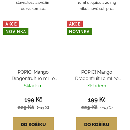
šťavnatostí a svěžím
10ml eliquidu s 20 mg
dozvukem.10...
nikotinové soli pro...
AKCE
AKCE
NOVINKA
NOVINKA
POPIC! Mango
POPIC! Mango
Dragonfruit 10 ml 10
Dragonfruit 10 ml 20
mg
mg
Skladem
Skladem
199 Kč
199 Kč
229 Kč
229 Kč
(–13 %)
(–13 %)
DO KOŠÍKU
DO KOŠÍKU