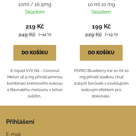
10ml / 16,5mg
10 ml 10 mg
Skladem
Skladem
219 Kč
199 Kč
249 Kč
229 Kč
(–12 %)
(–13 %)
DO KOŠÍKU
DO KOŠÍKU
E-liquid SYX NS – Coconut
POPIC! Blueberry Ice 10 ml 10
Melon 16,5 mg přináší jemnou
mg přináší sladkou chuť
kombinaci krémového kokosu
zralých borůvek s osvěžujícím
a šťavnatého melounu s lehce
ledovým efektem pro
svěžím...
dokonale...
Z
á
Přihlášení
p
a
E-mail