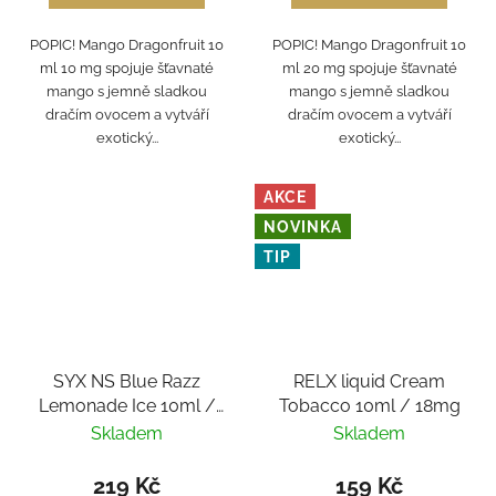
POPIC! Mango Dragonfruit 10
POPIC! Mango Dragonfruit 10
ml 10 mg spojuje šťavnaté
ml 20 mg spojuje šťavnaté
mango s jemně sladkou
mango s jemně sladkou
dračím ovocem a vytváří
dračím ovocem a vytváří
exotický...
exotický...
AKCE
NOVINKA
TIP
SYX NS Blue Razz
RELX liquid Cream
Lemonade Ice 10ml /
Tobacco 10ml / 18mg
10mg
Skladem
Skladem
219 Kč
159 Kč