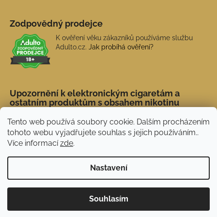
Zodpovědný prodejce
K ověření věku zákazníků používáme službu
Adulto.cz.
Jak probíhá ověření?
Upozornění k elektronickým cigaretám a
ostatním produktům s obsahem nikotinu
Tento web používá soubory cookie. Dalším procházením
tohoto webu vyjadřujete souhlas s jejich používáním..
Více informací
zde
.
Nastavení
Novinka: Akční doprava s PPL od 45 Kč. Při
Vytvořil Shoptet
Souhlasím
nákupu nad 1 500 Kč doprava ZDARMA.
Copyright 2026
NERX.CZ
. Všechna práva vyhrazena.
Používáme
ověření věku Adulto