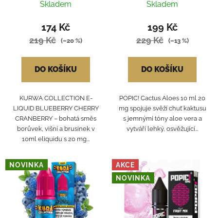
CHERRY CRANBERRY
Skladem
Skladem
174 Kč
199 Kč
219 Kč
229 Kč
(–20 %)
(–13 %)
DO KOŠÍKU
DO KOŠÍKU
KURWA COLLECTION E-
POPIC! Cactus Aloes 10 ml 20
LIQUID BLUEBERRY CHERRY
mg spojuje svěží chuť kaktusu
CRANBERRY – bohatá směs
s jemnými tóny aloe vera a
borůvek, višní a brusinek v
vytváří lehký, osvěžující...
10ml eliquidu s 20 mg...
NOVINKA
AKCE
NOVINKA