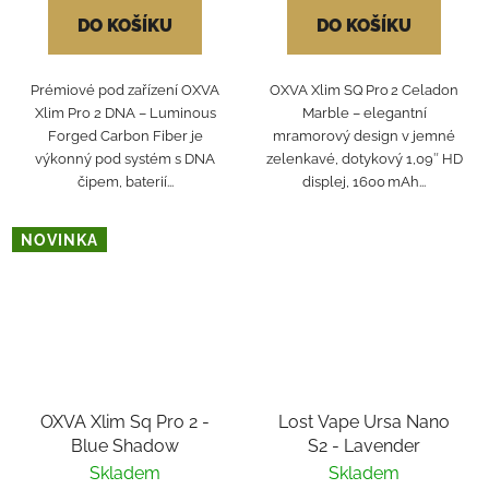
DO KOŠÍKU
DO KOŠÍKU
Prémiové pod zařízení OXVA
OXVA Xlim SQ Pro 2 Celadon
Xlim Pro 2 DNA – Luminous
Marble – elegantní
Forged Carbon Fiber je
mramorový design v jemné
výkonný pod systém s DNA
zelenkavé, dotykový 1,09″ HD
čipem, baterií...
displej, 1600 mAh...
NOVINKA
OXVA Xlim Sq Pro 2 -
Lost Vape Ursa Nano
Blue Shadow
S2 - Lavender
Skladem
Skladem