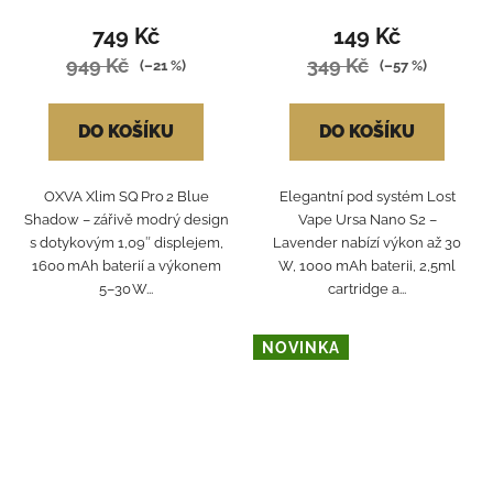
749 Kč
149 Kč
949 Kč
349 Kč
(–21 %)
(–57 %)
DO KOŠÍKU
DO KOŠÍKU
OXVA Xlim SQ Pro 2 Blue
Elegantní pod systém Lost
Shadow – zářivě modrý design
Vape Ursa Nano S2 –
s dotykovým 1,09″ displejem,
Lavender nabízí výkon až 30
1600 mAh baterií a výkonem
W, 1000 mAh baterii, 2,5ml
5–30 W...
cartridge a...
NOVINKA