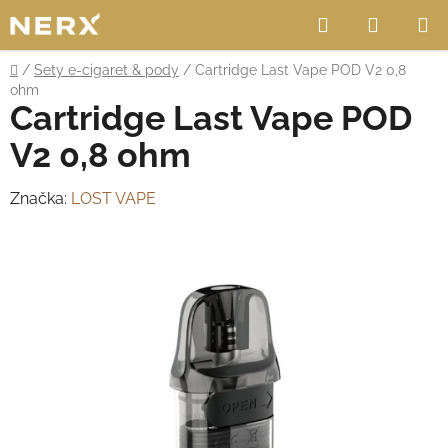
Přejít
Hledat
NÁKUP
na
obsah
KOŠÍK
Domů
/
Sety e-cigaret & pody
/
Cartridge Last Vape POD V2 0,8
ohm
Cartridge Last Vape POD
V2 0,8 ohm
Značka:
LOST VAPE