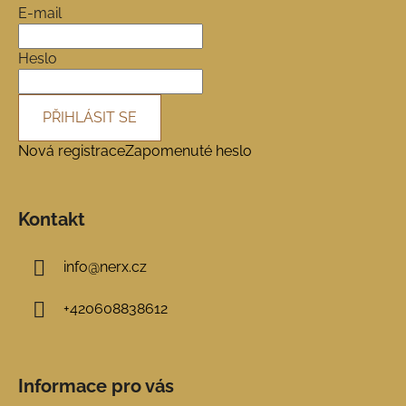
a
E-mail
t
í
Heslo
PŘIHLÁSIT SE
Nová registrace
Zapomenuté heslo
Kontakt
info
@
nerx.cz
+420608838612
Informace pro vás