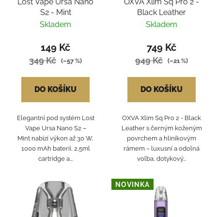
Lost Vape Ursa Nano
OXVA Xlim Sq Pro 2 -
S2 - Mint
Black Leather
Skladem
Skladem
149 Kč
749 Kč
349 Kč
949 Kč
(–57 %)
(–21 %)
DO KOŠÍKU
DO KOŠÍKU
Elegantní pod systém Lost
OXVA Xlim Sq Pro 2 - Black
Vape Ursa Nano S2 –
Leather s černým koženým
Mint nabízí výkon až 30 W,
povrchem a hliníkovým
1000 mAh baterii, 2,5ml
rámem – luxusní a odolná
cartridge a...
volba, dotykový...
NOVINKA