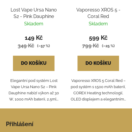
Lost Vape Ursa Nano
Vaporesso XROS 5 -
S2 - Pink Dauphine
Coral Red
Skladem
Skladem
149 Kč
599 Kč
349 Kč
799 Kč
(–57 %)
(–25 %)
DO KOŠÍKU
DO KOŠÍKU
Elegantní pod systém Lost
Vaporesso XROS 5 Coral Red –
Vape Ursa Nano S2 – Pink
pod systém s 1500 mAh baterií,
Dauphine nabízí výkon až 30
COREX Heating technologií,
W, 1000 mAh baterii, 2,5ml...
OLED displejem a elegantním...
Z
á
Přihlášení
p