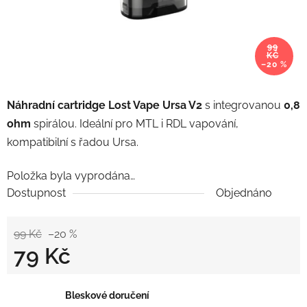
99
KČ
–20 %
Náhradní cartridge Lost Vape Ursa V2
s integrovanou
0,8
ohm
spirálou. Ideální pro MTL i RDL vapování,
kompatibilní s řadou Ursa.
Položka byla vyprodána…
Dostupnost
Objednáno
99 Kč
–20 %
79 Kč
Měrná cena:
Bleskové doručení