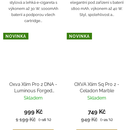
stylová a lehká e-cigareta s
elegantní pod zařízení s baterií
výkonem až 30 W, 1000mAh
1800 mAh, výkonem až 40 W.
baterií a podporou všech
Styl, spolehlivost a...
cartridge...
NOVINKA
NOVINKA
Oxva Xlim Pro 2 DNA -
OXVA Xlim Sq Pro 2 -
Luminous Forged
Celadon Marble
Carbon Fiber
Skladem
Skladem
999 Kč
749 Kč
1 199 Kč
949 Kč
(–16 %)
(–21 %)