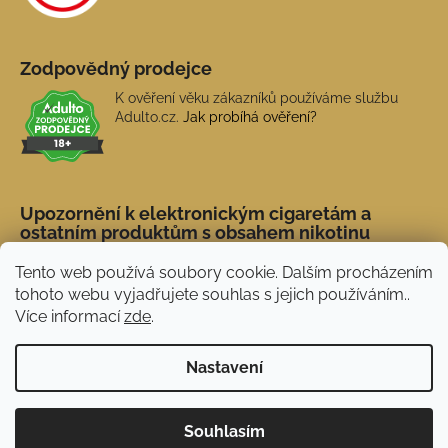
Zodpovědný prodejce
K ověření věku zákazníků používáme službu
Adulto.cz.
Jak probíhá ověření?
Upozornění k elektronickým cigaretám a
ostatním produktům s obsahem nikotinu
Tento web používá soubory cookie. Dalším procházením
tohoto webu vyjadřujete souhlas s jejich používáním..
Více informací
zde
.
Nastavení
Novinka: Akční doprava s PPL od 45 Kč. Při
Vytvořil Shoptet
Souhlasím
nákupu nad 1 500 Kč doprava ZDARMA.
Copyright 2026
NERX.CZ
. Všechna práva vyhrazena.