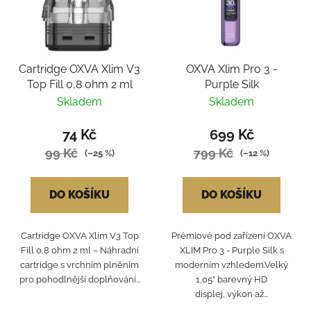
Cartridge OXVA Xlim V3
OXVA Xlim Pro 3 -
Top Fill 0,8 ohm 2 ml
Purple Silk
Skladem
Skladem
74 Kč
699 Kč
99 Kč
799 Kč
(–25 %)
(–12 %)
DO KOŠÍKU
DO KOŠÍKU
Cartridge OXVA Xlim V3 Top
Prémiové pod zařízení OXVA
Fill 0,8 ohm 2 ml – Náhradní
XLIM Pro 3 - Purple Silk s
cartridge s vrchním plněním
moderním vzhledem.Velký
pro pohodlnější doplňování...
1,05” barevný HD
displej, výkon až...