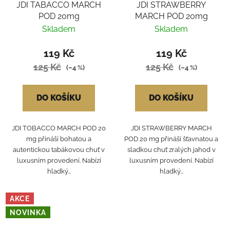
JDI TABACCO MARCH
JDI STRAWBERRY
POD 20mg
MARCH POD 20mg
Skladem
Skladem
119 Kč
119 Kč
125 Kč
125 Kč
(–4 %)
(–4 %)
DO KOŠÍKU
DO KOŠÍKU
JDI TOBACCO MARCH POD 20
JDI STRAWBERRY MARCH
mg přináší bohatou a
POD 20 mg přináší šťavnatou a
autentickou tabákovou chuť v
sladkou chuť zralých jahod v
luxusním provedení. Nabízí
luxusním provedení. Nabízí
hladký...
hladký...
AKCE
NOVINKA