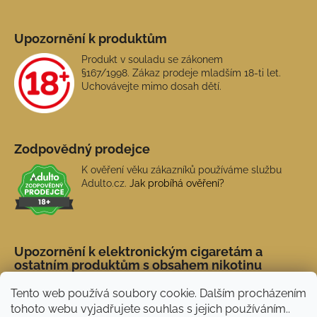
Upozornění k produktům
Produkt v souladu se zákonem
§167/1998. Zákaz prodeje mladším 18-ti let.
Uchovávejte mimo dosah dětí.
Zodpovědný prodejce
K ověření věku zákazníků používáme službu
Adulto.cz.
Jak probíhá ověření?
Upozornění k elektronickým cigaretám a
ostatním produktům s obsahem nikotinu
Tento web používá soubory cookie. Dalším procházením
tohoto webu vyjadřujete souhlas s jejich používáním..