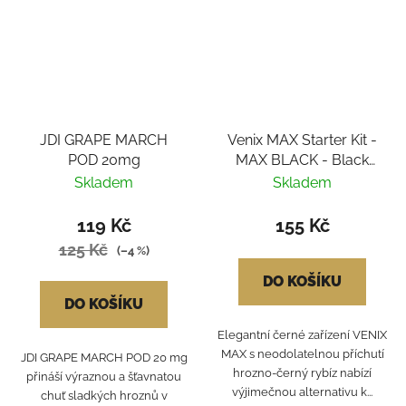
JDI GRAPE MARCH
Venix MAX Starter Kit -
POD 20mg
MAX BLACK - Black
Grape-X 20mg
Skladem
Skladem
119 Kč
155 Kč
125 Kč
(–4 %)
DO KOŠÍKU
DO KOŠÍKU
Elegantní černé zařízení VENIX
MAX s neodolatelnou příchutí
JDI GRAPE MARCH POD 20 mg
hrozno-černý rybíz nabízí
přináší výraznou a šťavnatou
výjimečnou alternativu k...
chuť sladkých hroznů v