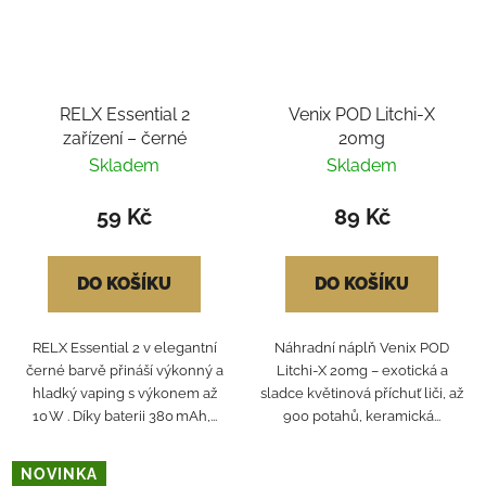
RELX Essential 2
Venix POD Litchi-X
zařízení – černé
20mg
Skladem
Skladem
59 Kč
89 Kč
DO KOŠÍKU
DO KOŠÍKU
RELX Essential 2 v elegantní
Náhradní náplň Venix POD
černé barvě přináší výkonný a
Litchi-X 20mg – exotická a
hladký vaping s výkonem až
sladce květinová příchuť liči, až
10 W . Díky baterii 380 mAh,...
900 potahů, keramická...
NOVINKA