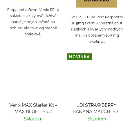
Elegantní zařízení Venix RELX
soMatch ve stylové růžové
SYX POD Blue Razz Raspberry
barvě je nejen krásné na
16.5mg 2x2ml – Výrazná chuť
pohled, ale také výjimečně
sladkých a kyselých modrých
praktické...
malin s obsahem 16.5 mg
nikotinu....
NOVINKA
Venix MAX Starter Kit -
JDI STRAWBERRY
MAX BLUE - Blue
BANANA MARCH POD
Raspberry-X 20mg
20mg
Skladem
Skladem