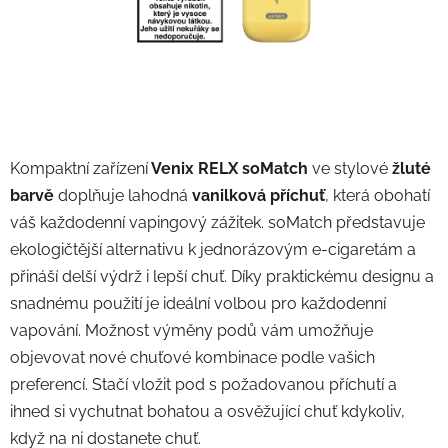
Kompaktní zařízení
Venix RELX soMatch
ve stylové
žluté
barvě
doplňuje lahodná
vanilková příchuť
, která obohatí
váš každodenní vapingový zážitek. soMatch představuje
ekologičtější alternativu k jednorázovým e-cigaretám a
přináší delší výdrž i lepší chuť. Díky praktickému designu a
snadnému použití je ideální volbou pro každodenní
vapování. Možnost výměny podů vám umožňuje
objevovat nové chuťové kombinace podle vašich
preferencí. Stačí vložit pod s požadovanou příchutí a
ihned si vychutnat bohatou a osvěžující chuť kdykoliv,
když na ni dostanete chuť.