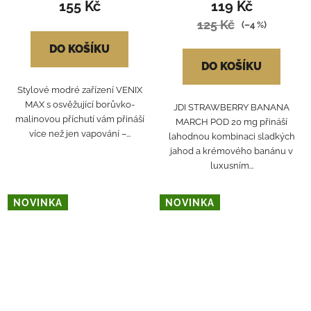
155 Kč
119 Kč
125 Kč
(–4 %)
DO KOŠÍKU
DO KOŠÍKU
Stylové modré zařízení VENIX
MAX s osvěžující borůvko-
JDI STRAWBERRY BANANA
malinovou příchutí vám přináší
MARCH POD 20 mg přináší
více než jen vapování –...
lahodnou kombinaci sladkých
jahod a krémového banánu v
luxusním...
NOVINKA
NOVINKA