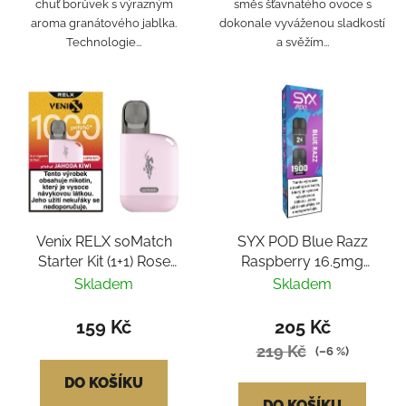
chuť borůvek s výrazným
směs šťavnatého ovoce s
aroma granátového jablka.
dokonale vyváženou sladkostí
Technologie...
a svěžím...
Venix RELX soMatch
SYX POD Blue Razz
Starter Kit (1+1) Rose
Raspberry 16.5mg
Pink - Strawberry Kiwi
2x2ml
Skladem
Skladem
159 Kč
205 Kč
219 Kč
(–6 %)
DO KOŠÍKU
DO KOŠÍKU