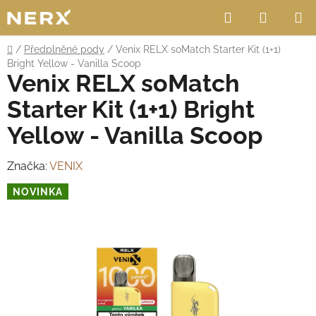
Přejít
Hledat
NÁKUP
na
obsah
KOŠÍK
Domů
/
Předplněné pody
/
Venix RELX soMatch Starter Kit (1+1)
Bright Yellow - Vanilla Scoop
Venix RELX soMatch
Starter Kit (1+1) Bright
Yellow - Vanilla Scoop
Značka:
VENIX
NOVINKA