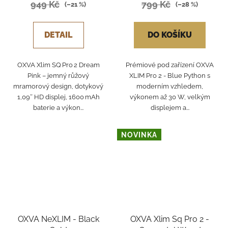
949 Kč
799 Kč
(–21 %)
(–28 %)
DETAIL
DO KOŠÍKU
OXVA Xlim SQ Pro 2 Dream
Prémiové pod zařízení OXVA
Pink – jemný růžový
XLIM Pro 2 - Blue Python s
mramorový design, dotykový
moderním vzhledem,
1,09″ HD displej, 1600 mAh
výkonem až 30 W, velkým
baterie a výkon...
displejem a...
NOVINKA
OXVA NeXLIM - Black
OXVA Xlim Sq Pro 2 -