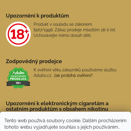
Upozornění k produktům
Produkt v souladu se zákonem
§167/1998. Zákaz prodeje mladším 18-ti let.
Uchovávejte mimo dosah dětí.
Zodpovědný prodejce
K ověření věku zákazníků používáme službu
Adulto.cz.
Jak probíhá ověření?
Upozornění k elektronickým cigaretám a
ostatním produktům s obsahem nikotinu
Tento web používá soubory cookie. Dalším procházením
tohoto webu vyjadřujete souhlas s jejich používáním..