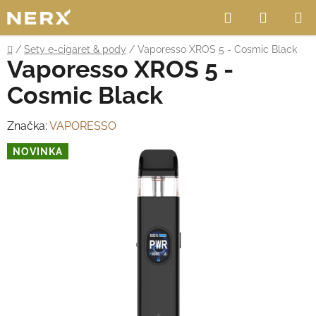
Přejít
Hledat
NÁKUP
na
obsah
KOŠÍK
Domů
/
Sety e-cigaret & pody
/
Vaporesso XROS 5 - Cosmic Black
Vaporesso XROS 5 -
Cosmic Black
Značka:
VAPORESSO
NOVINKA