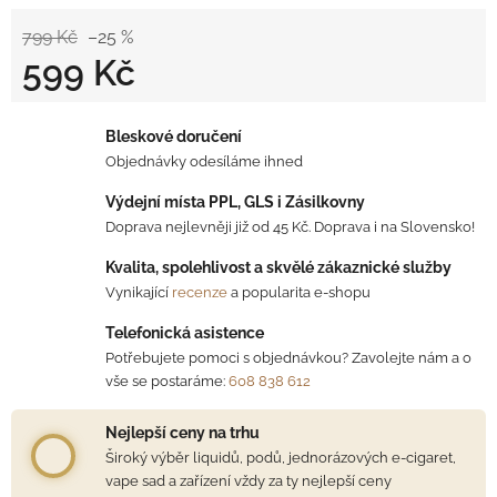
799 Kč
–25 %
599 Kč
Měrná cena:
Bleskové doručení
Objednávky odesíláme ihned
Výdejní místa PPL, GLS i Zásilkovny
Doprava nejlevněji již od 45 Kč. Doprava i na Slovensko!
Kvalita, spolehlivost a skvělé zákaznické služby
Vynikající
recenze
a popularita e-shopu
Telefonická asistence
Potřebujete pomoci s objednávkou? Zavolejte nám a o
vše se postaráme:
608 838 612
Nejlepší ceny na trhu
Široký výběr liquidů, podů, jednorázových e-cigaret,
vape sad a zařízení vždy za ty nejlepší ceny