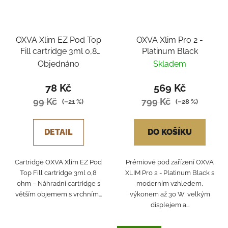
OXVA Xlim EZ Pod Top
OXVA Xlim Pro 2 -
Fill cartridge 3ml 0,8
Platinum Black
ohm
Objednáno
Skladem
78 Kč
569 Kč
99 Kč
799 Kč
(–21 %)
(–28 %)
DETAIL
DO KOŠÍKU
Cartridge OXVA Xlim EZ Pod
Prémiové pod zařízení OXVA
Top Fill cartridge 3ml 0,8
XLIM Pro 2 - Platinum Black s
ohm – Náhradní cartridge s
moderním vzhledem,
větším objemem s vrchním...
výkonem až 30 W, velkým
displejem a...