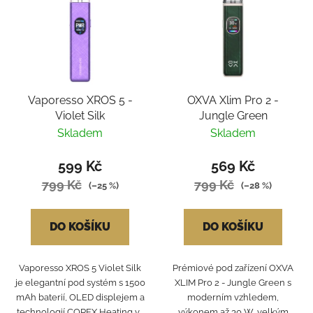
Vaporesso XROS 5 -
OXVA Xlim Pro 2 -
Violet Silk
Jungle Green
Skladem
Skladem
599 Kč
569 Kč
799 Kč
799 Kč
(–25 %)
(–28 %)
DO KOŠÍKU
DO KOŠÍKU
Vaporesso XROS 5 Violet Silk
Prémiové pod zařízení OXVA
je elegantní pod systém s 1500
XLIM Pro 2 - Jungle Green s
mAh baterií, OLED displejem a
moderním vzhledem,
technologií COREX Heating v...
výkonem až 30 W, velkým