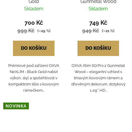
Gold
Gunmetal Wood
Skladem
Skladem
700 Kč
749 Kč
999 Kč
949 Kč
(–29 %)
(–21 %)
DO KOŠÍKU
DO KOŠÍKU
Prémiové pod zařízení OXVA
OXVA Xlim SQ Pro 2 Gunmetal
NeXLIM - Black Gold nabízí
Wood – elegantní vzhled s
výkon, styl a spolehlivost v
tmavým kovovým rámem a
kompaktním těle s kovovým
dřevěným dekorum, dotykový
rámečkem...
1,09″ HD...
NOVINKA