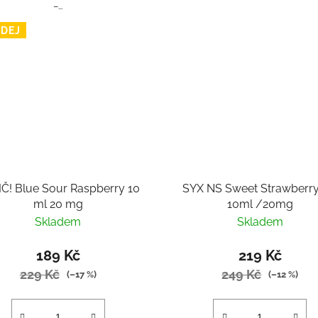
–...
DEJ
Č! Blue Sour Raspberry 10
SYX NS Sweet Strawberry
ml 20 mg
10ml /20mg
Skladem
Skladem
189 Kč
219 Kč
229 Kč
249 Kč
(–17 %)
(–12 %)