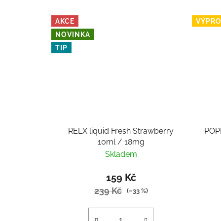
AKCE
VÝPRO
NOVINKA
TIP
RELX liquid Fresh Strawberry
POPI
10ml / 18mg
Skladem
159 Kč
239 Kč
(–33 %)