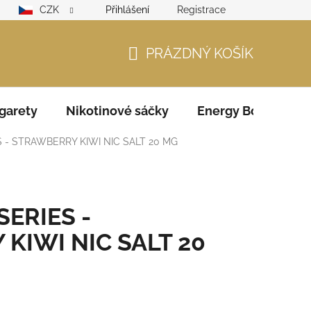
CZK
Přihlášení
Registrace
lamační řád
GDPR
Zodpovědný prodejce – ověření věku
PRÁZDNÝ KOŠÍK
NÁKUPNÍ
KOŠÍK
garety
Nikotinové sáčky
Energy Boosters
S - STRAWBERRY KIWI NIC SALT 20 MG
SERIES -
KIWI NIC SALT 20