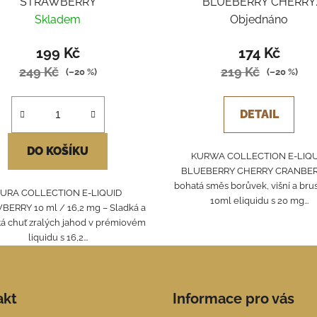
STRAWBERRY
BLUEBERRY CHERRY
CRANBERRY
Skladem
Objednáno
199 Kč
174 Kč
249 Kč
219 Kč
(–20 %)
(–20 %)
DETAIL
DO KOŠÍKU
KURWA COLLECTION E-LIQU
BLUEBERRY CHERRY CRANBER
bohatá směs borůvek, višní a bru
URA COLLECTION E-LIQUID
10ml eliquidu s 20 mg...
ERRY 10 ml / 16,2 mg – Sladká a
tá chuť zralých jahod v prémiovém
liquidu s 16,2...
akt
Informace pro vás