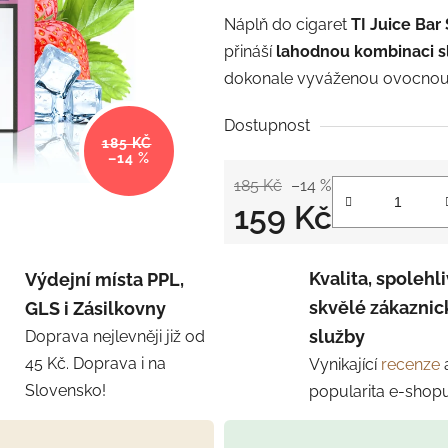
Náplň do cigaret
TI Juice Bar
přináší
lahodnou kombinaci sl
dokonale vyváženou ovocnou
Dostupnost
185 KČ
–14 %
185 Kč
–14 %
159 Kč
Měrná cena:
Kvalita, spolehli
Výdejní místa PPL,
skvělé zákaznic
GLS i Zásilkovny
služby
Doprava nejlevněji již od
45 Kč. Doprava i na
Vynikající
recenze
Slovensko!
popularita e-shop