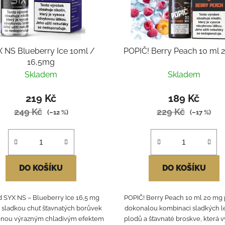
 NS Blueberry Ice 10ml /
POPIČ! Berry Peach 10 ml 
16,5mg
Skladem
Skladem
219 Kč
189 Kč
249 Kč
229 Kč
(–12 %)
(–17 %)
DO KOŠÍKU
DO KOŠÍKU
d SYX NS – Blueberry Ice 16,5 mg
POPIČ! Berry Peach 10 ml 20 mg 
í sladkou chuť šťavnatých borůvek
dokonalou kombinaci sladkých l
nou výrazným chladivým efektem
plodů a šťavnaté broskve, která vyt