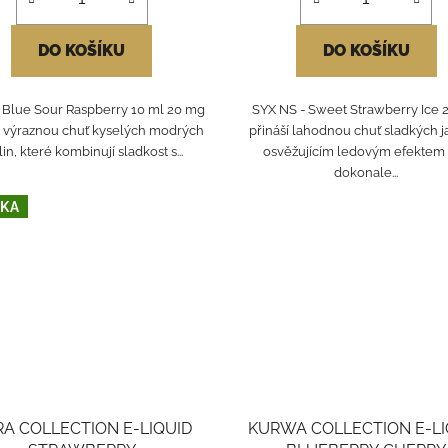
DO KOŠÍKU
DO KOŠÍKU
 Blue Sour Raspberry 10 ml 20 mg
SYX NS - Sweet Strawberry Ice 
í výraznou chuť kyselých modrých
přináší lahodnou chuť sladkých j
in, které kombinují sladkost s...
osvěžujícím ledovým efektem
dokonale...
KA
A COLLECTION E-LIQUID
KURWA COLLECTION E-LI