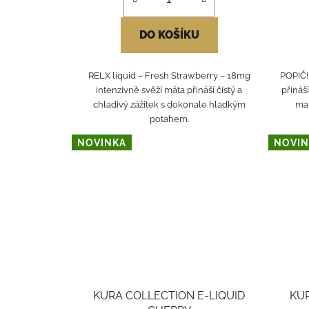
DO KOŠÍKU
RELX liquid – Fresh Strawberry – 18mg
POPIČ!
intenzivně svěží máta přináší čistý a
přináš
chladivý zážitek s dokonale hladkým
mal
potahem.
NOVINKA
NOVIN
KURA COLLECTION E-LIQUID
KUR