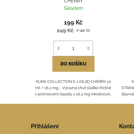
CHERRY
Skladem
199 Kč
249 Kč
(–20 %)
DO KOŠÍKU
KURA COLLECTION E-LIQUID CHERRY 10
K
ml / 16,2 mg – Výrazná chuť sladké třešně
STRAWB
v prémiovém liquidu s 16,2 mg nikotinové...
šťavna
Z
á
Přihlášení
Kont
p