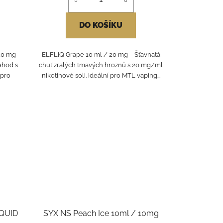
DO KOŠÍKU
20 mg
ELFLIQ Grape 10 ml / 20 mg – Šťavnatá
ahod s
chuť zralých tmavých hroznů s 20 mg/ml
 pro
nikotinové soli. Ideální pro MTL vaping...
QUID
SYX NS Peach Ice 10ml / 10mg