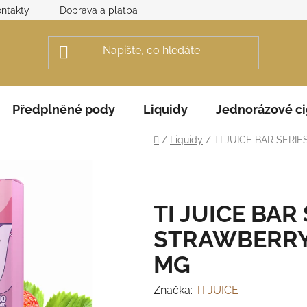
ntakty
Doprava a platba
Obchodní podmínky
Rek
Předplněné pody
Liquidy
Jednorázové ci
Domů
/
Liquidy
/
TI JUICE BAR SERIE
TI JUICE BAR 
STRAWBERRY 
MG
Značka:
TI JUICE