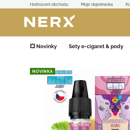
Přejít
Hodnocení obchodu
Moje objednávka
Ko
na
obsah
💥 Novinky
Sety e-cigaret & pody
NOVINKA