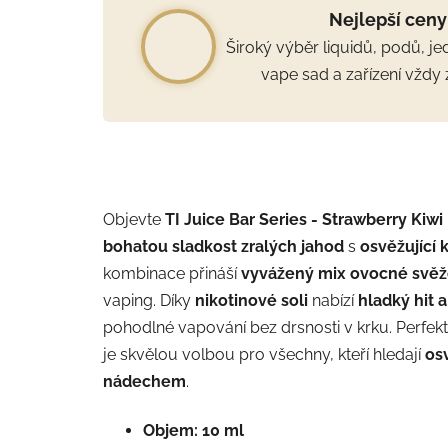
Nejlepší ceny
Široký výběr liquidů, podů, j
vape sad a zařízení vždy 
Objevte
TI Juice Bar Series - Strawberry Kiwi
bohatou sladkost zralých jahod
s
osvěžující 
kombinace přináší
vyvážený mix ovocné svěže
vaping. Díky
nikotinové soli
nabízí
hladký hit a
pohodlné vapování bez drsnosti v krku. Perfek
je skvělou volbou pro všechny, kteří hledají
os
nádechem
.
Objem: 10 ml