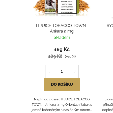
TI JUICE TOBACCO TOWN -
SYX
Ankara 9 mg
Skladem
169 Kč
189 Kč
(–10 %)
DO KOŠÍKU
Náplň do cigaret TI JUICE TOBACCO
Liqui
TOWN - Ankara 9 mg Orientální tabák s
přináš
jemně kořeněným a nasládlým tónem....
doplně