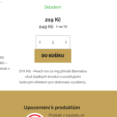
Skladem
219 Kč
249 Kč
(–12 %)
DO KOŠÍKU
ID
RY –
sinek v
SYX NS - Peach Ice 10 mg přináší šťavnatou
chuť sladkých broskví s osvěžujícím
ledovým efektem pro dokonale vyvážený...
Upozornění k produktům
Produkt v souladu se