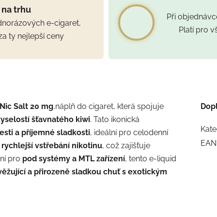
 na trhu
Při objednáv
ednorázových e-cigaret,
Platí pro 
za ty nejlepší ceny
 Nic Salt 20 mg
,
náplň do cigaret, která spojuje
Dop
kyselostí šťavnatého kiwi
. Tato ikonická
Kate
sti a příjemné sladkosti
, ideální pro celodenní
EAN
 rychlejší vstřebání nikotinu
, což zajišťuje
tní pro
pod systémy a MTL zařízení
, tento e-liquid
věžující a přirozeně sladkou chuť s exotickým