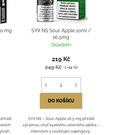
20 mg
SYX NS Sour Apple 10ml /
16,5mg
Skladem
219 Kč
249 Kč
(–12 %)
DO KOŠÍKU
přináší
SYX NS – Sour Apple 16,5 mg přináší
esních
výraznou chuť kyselého zeleného jablka –
váří...
intenzivní a osvěžující vapingový...