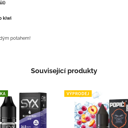
ůl)
 kiwi
aždým potahem!
Související produkty
KA
VÝPRODEJ