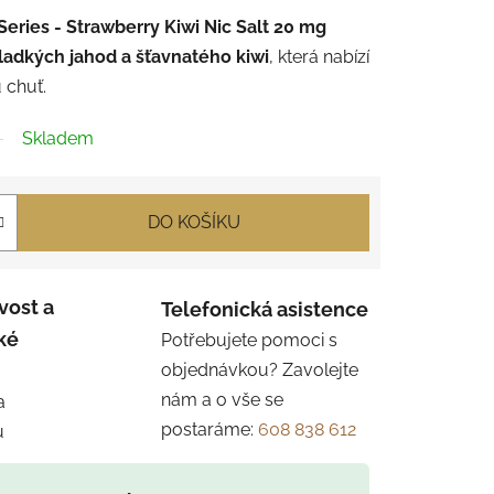
 Series -
Strawberry Kiwi Nic Salt 20 mg
adkých jahod a šťavnatého kiwi
, která nabízí
 chuť.
Skladem
DO KOŠÍKU
vost a
Telefonická asistence
ké
Potřebujete pomoci s
objednávkou? Zavolejte
nám a o vše se
a
postaráme:
608 838 612
u