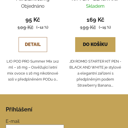
WHITE
Objednáno
Skladem
95 Kč
169 Kč
109 Kč
199 Kč
(–12 %)
(–15 %)
DETAIL
DO KOŠÍKU
LIO POD PRO Summer Mix 1x2
JDI ROMIO STARTER KIT PEN -
ml – 16 mg – Osvěžující letní
BLACK AND WHITE je stylové
mix ovoce s 16 mg nikotinové
a elegantní zařízení s
soli v předplněném PODu o...
předplněným podem
Strawberry Banana....
Z
á
Přihlášení
p
a
E-mail
t