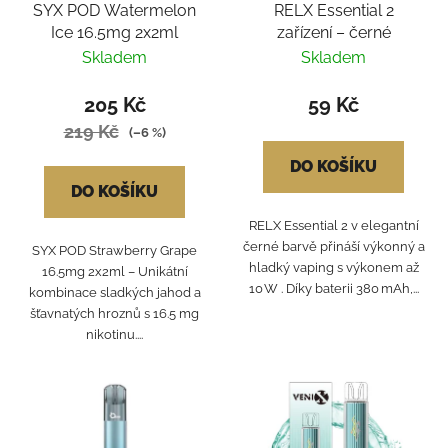
SYX POD Watermelon
RELX Essential 2
Ice 16.5mg 2x2ml
zařízení – černé
Skladem
Skladem
205 Kč
59 Kč
219 Kč
(–6 %)
DO KOŠÍKU
DO KOŠÍKU
RELX Essential 2 v elegantní
černé barvě přináší výkonný a
SYX POD Strawberry Grape
hladký vaping s výkonem až
16.5mg 2x2ml – Unikátní
10 W . Díky baterii 380 mAh,...
kombinace sladkých jahod a
šťavnatých hroznů s 16.5 mg
nikotinu....