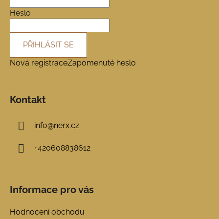
í
Heslo
PŘIHLÁSIT SE
Nová registrace
Zapomenuté heslo
Kontakt
info
@
nerx.cz
+420608838612
Informace pro vás
Hodnocení obchodu