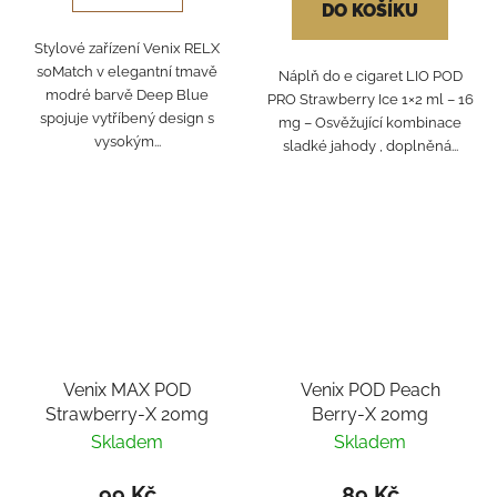
DO KOŠÍKU
Stylové zařízení Venix RELX
soMatch v elegantní tmavě
Náplň do e cigaret LIO POD
modré barvě Deep Blue
PRO Strawberry Ice 1×2 ml – 16
spojuje vytříbený design s
mg – Osvěžující kombinace
vysokým...
sladké jahody , doplněná...
Venix MAX POD
Venix POD Peach
Strawberry-X 20mg
Berry-X 20mg
Skladem
Skladem
99 Kč
89 Kč