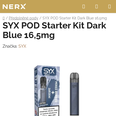
Přejít
Hledat
NÁKUP
na
obsah
KOŠÍK
Domů
/
Předplněné pody
/
SYX POD Starter Kit Dark Blue 16,5mg
SYX POD Starter Kit Dark
Blue 16,5mg
Značka:
SYX