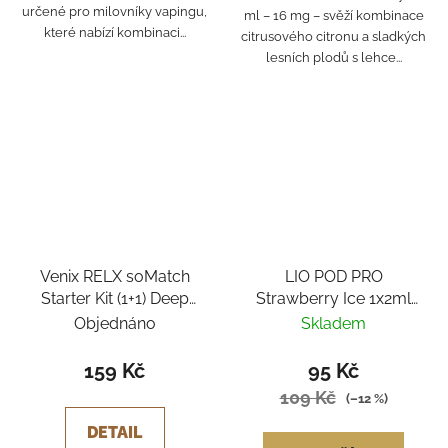
určené pro milovníky vapingu,
ml – 16 mg – svěží kombinace
které nabízí kombinaci...
citrusového citronu a sladkých
lesních plodů s lehce...
Venix RELX soMatch
LIO POD PRO
Starter Kit (1+1) Deep
Strawberry Ice 1x2ml
Blue - Blueberry
16mg
Objednáno
Skladem
Raspberry
159 Kč
95 Kč
109 Kč
(–12 %)
DETAIL