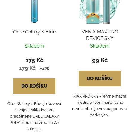
Oree Galaxy X Blue
VENIX MAX PRO
DEVICE SKY
Skladem
Skladem
175 Kč
99 Kč
179 Kč
(–2 %)
DO KOŠÍKU
DO KOŠÍKU
MAX PRO SKY – jemně matná
modrá připomínající jasné
Oree Galaxy X Blue je kovová
ranní nebe, je novou generací
nabíjecí základna pro
podových...
předplněné OREE GALAXY
PODY, která nabízí 400 mAh
baterii a...