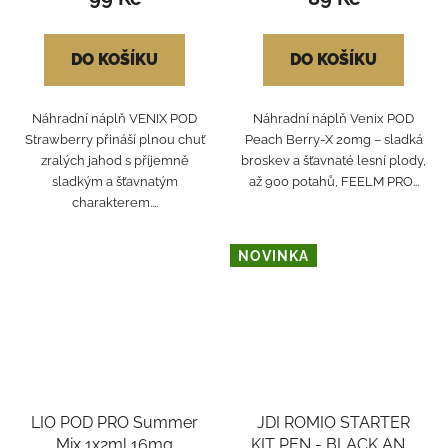
DO KOŠÍKU
DO KOŠÍKU
Náhradní náplň VENIX POD
Náhradní náplň Venix POD
Strawberry přináší plnou chuť
Peach Berry-X 20mg – sladká
zralých jahod s příjemně
broskev a šťavnaté lesní plody,
sladkým a šťavnatým
až 900 potahů, FEELM PRO...
charakterem....
NOVINKA
LIO POD PRO Summer
JDI ROMIO STARTER
Mix 1x2ml 16mg
KIT PEN - BLACK AND