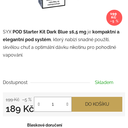
199
KČ
–5 %
SYX
POD Starter Kit Dark Blue 16,5 mg
je
kompaktní a
elegantní pod systém
, který nabízí snadné použití,
skvělou chuť a optimální dávku nikotinu pro pohodlné
vapování.
Dostupnost
Skladem
199 Kč
–5 %
DO KOŠÍKU
189 Kč
Měrná cena:
Bleskové doručení