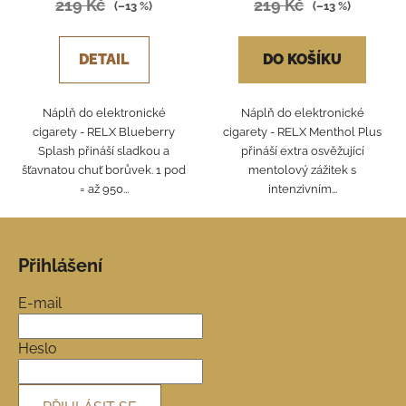
219 Kč
219 Kč
(–13 %)
(–13 %)
DETAIL
DO KOŠÍKU
Náplň do elektronické
Náplň do elektronické
cigarety - RELX Blueberry
cigarety - RELX Menthol Plus
Splash přináší sladkou a
přináší extra osvěžující
šťavnatou chuť borůvek. 1 pod
mentolový zážitek s
= až 950...
intenzivním...
Z
á
Přihlášení
p
a
E-mail
t
í
Heslo