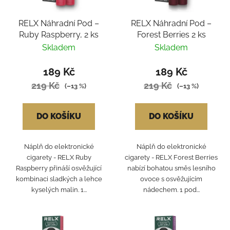
RELX Náhradní Pod –
RELX Náhradní Pod –
Ruby Raspberry, 2 ks
Forest Berries 2 ks
Skladem
Skladem
189 Kč
189 Kč
219 Kč
219 Kč
(–13 %)
(–13 %)
DO KOŠÍKU
DO KOŠÍKU
Náplň do elektronické
Náplň do elektronické
cigarety - RELX Ruby
cigarety - RELX Forest Berries
Raspberry přináší osvěžující
nabízí bohatou směs lesního
kombinaci sladkých a lehce
ovoce s osvěžujícím
kyselých malin. 1...
nádechem. 1 pod...