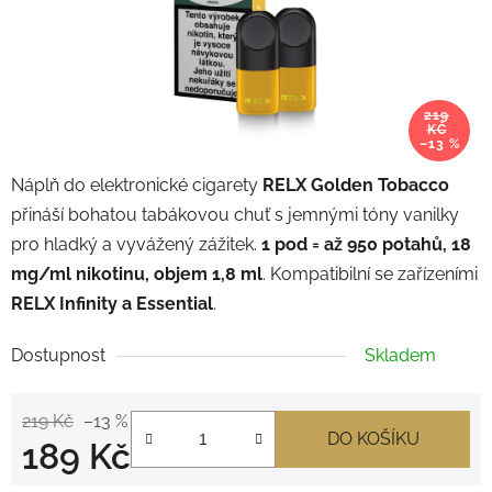
219
KČ
–13 %
Náplň do elektronické cigarety
RELX Golden Tobacco
přináší bohatou tabákovou chuť s jemnými tóny vanilky
pro hladký a vyvážený zážitek.
1 pod = až 950 potahů, 18
mg/ml nikotinu, objem 1,8 ml
. Kompatibilní se zařízeními
RELX Infinity a Essential
.
Dostupnost
Skladem
219 Kč
–13 %
DO KOŠÍKU
189 Kč
Měrná cena: