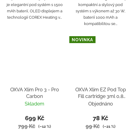
je elegantní pod systém s 1500
kompaktní a stylový pod
mAh baterií, OLED displejem a
systém s výkonem až 30 W,
technologií COREX Heating v...
baterií 1000 mAh a
kompatibilitou se...
NOVINKA
OXVA Xlim Pro 3 - Pro
OXVA Xlim EZ Pod Top
Carbon
Fill cartridge 3ml 0,8
ohm
Skladem
Objednáno
699 Kč
78 Kč
799 Kč
99 Kč
(–12 %)
(–21 %)