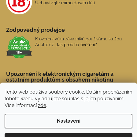
Uchovávejte mimo dosah dětí.
Zodpovědný prodejce
K ověření věku zákazníků používáme službu
Adulto.cz.
Jak probíhá ověření?
Upozornění k elektronickým cigaretám a
ostatním produktům s obsahem nikotinu
Tento web používá soubory cookie. Dalším procházením
tohoto webu vyjadřujete souhlas s jejich používáním..
Více informací
zde
.
Nastavení
Novinka: Akční doprava s PPL od 45 Kč. Při
Vytvořil Shoptet