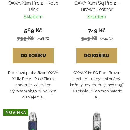
OXVA Xlim Pro 2 - Rose
OXVA Xlim Sq Pro 2 -
Pink
Brown Leather
Skladem
Skladem
569 Kč
749 Kč
799 Kč
949 Kč
(–28 %)
(–21 %)
DO KOŠÍKU
DO KOŠÍKU
Prémiové pod zařízení OXVA
OXVA Xlim SQ Pro 2 Brown
XLIM Pro 2 - Rose Pink s
Leather – elegantní hnědý
moderním vzhledem,
kožený povrch, dotykový 1,09″
výkonem až 30 W, velkým
HD displej, 1600 mAh baterie
displejem a...
a...
NOVINKA