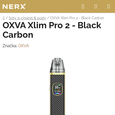
Přejít
Hledat
NÁKUP
na
obsah
KOŠÍK
Domů
/
Sety e-cigaret & pody
/
OXVA Xlim Pro 2 - Black Carbon
OXVA Xlim Pro 2 - Black
Carbon
Značka:
OXVA