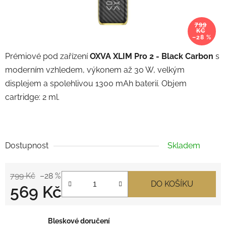
799
KČ
–28 %
Prémiové pod zařízení
OXVA XLIM Pro 2 - Black Carbon
s
moderním vzhledem, výkonem až 30 W, velkým
displejem a spolehlivou 1300 mAh baterií. Objem
cartridge: 2 ml.
Dostupnost
Skladem
799 Kč
–28 %
DO KOŠÍKU
569 Kč
Měrná cena:
Bleskové doručení