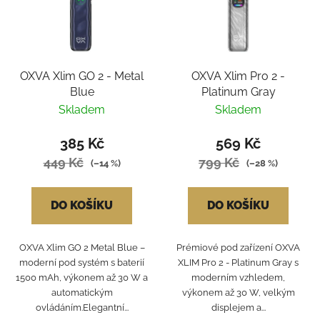
OXVA Xlim GO 2 - Metal
OXVA Xlim Pro 2 -
Blue
Platinum Gray
Skladem
Skladem
385 Kč
569 Kč
449 Kč
799 Kč
(–14 %)
(–28 %)
DO KOŠÍKU
DO KOŠÍKU
OXVA Xlim GO 2 Metal Blue –
Prémiové pod zařízení OXVA
moderní pod systém s baterií
XLIM Pro 2 - Platinum Gray s
1500 mAh, výkonem až 30 W a
moderním vzhledem,
automatickým
výkonem až 30 W, velkým
ovládáním.Elegantní...
displejem a...