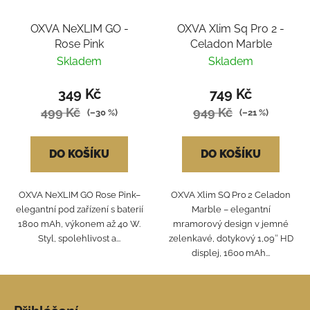
OXVA NeXLIM GO -
OXVA Xlim Sq Pro 2 -
Rose Pink
Celadon Marble
Skladem
Skladem
349 Kč
749 Kč
499 Kč
949 Kč
(–30 %)
(–21 %)
DO KOŠÍKU
DO KOŠÍKU
OXVA NeXLIM GO Rose Pink–
OXVA Xlim SQ Pro 2 Celadon
elegantní pod zařízení s baterií
Marble – elegantní
1800 mAh, výkonem až 40 W.
mramorový design v jemné
Styl, spolehlivost a...
zelenkavé, dotykový 1,09″ HD
displej, 1600 mAh...
Z
á