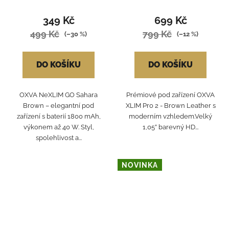
349 Kč
699 Kč
499 Kč
799 Kč
(–30 %)
(–12 %)
DO KOŠÍKU
DO KOŠÍKU
OXVA NeXLIM GO Sahara
Prémiové pod zařízení OXVA
Brown – elegantní pod
XLIM Pro 2 - Brown Leather s
zařízení s baterií 1800 mAh,
moderním vzhledem.Velký
výkonem až 40 W. Styl,
1,05” barevný HD...
spolehlivost a...
NOVINKA