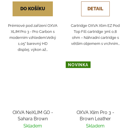
DO KOŠÍKU
DETAIL
Prémiové pod zařízení OXVA
Cartridge OXVA Xlim EZ Pod
XLIM Pro 3 - Pro Carbon s
Top Fill cartridge 3ml 0,8
moderním vzhledem.Velký
ohm – Náhradní cartridge s
1,05” barevný HD
větším objemem s vrchním...
displej, výkon až...
NOVINKA
OXVA NeXLIM GO -
OXVA Xlim Pro 3 -
Sahara Brown
Brown Leather
Skladem
Skladem