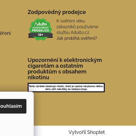
Zodpovědný prodejce
K ověření věku
zákazníků používáme
službu Adulto.cz.
ěření
Jak probíhá ověření?
Upozornění k elektronickým
cigaretám a ostatním
produktům s obsahem
nikotinu
ouhlasím
Vytvořil Shoptet