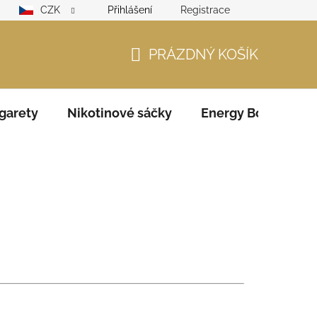
CZK
Přihlášení
Registrace
lamační řád
GDPR
Zodpovědný prodejce – ověření věku
PRÁZDNÝ KOŠÍK
NÁKUPNÍ
KOŠÍK
garety
Nikotinové sáčky
Energy Boosters