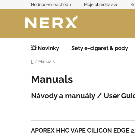
Přejít
Hodnocení obchodu
Moje objednávka
Ko
na
obsah
💥 Novinky
Sety e-cigaret & pody
Domů
/
Manuals
Manuals
Návody a manuály / User Gui
APOREX HHC VAPE CILICON EDGE 2