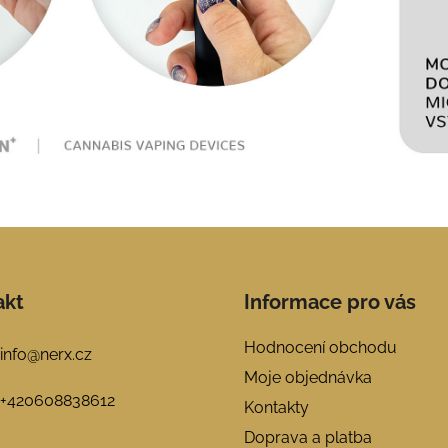
akt
Informace pro vás
Hodnocení obchodu
info
@
nerx.cz
Moje objednávka
+420608838612
Kontakty
Doprava a platba