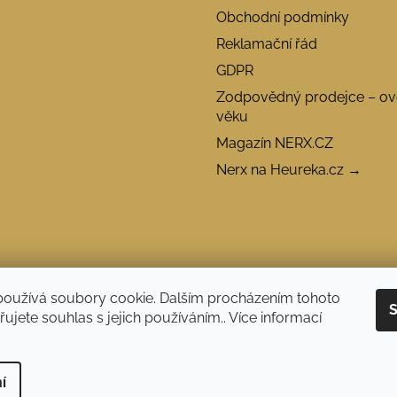
Obchodní podmínky
Reklamační řád
GDPR
Zodpovědný prodejce – ov
věku
Magazín NERX.CZ
Nerx na Heureka.cz →
používá soubory cookie. Dalším procházením tohoto
S
ujete souhlas s jejich používáním.. Více informací
 nad 1 500 Kč doprava ZDARMA.
í
azena.