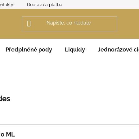
ntakty
Doprava a platba
Obchodní podmínky
Rek
Předplněné pody
Liquidy
Jednorázové ci
des
,0 ML