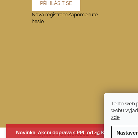
PŘIHLÁSIT SE
Nová registrace
Zapomenuté
heslo
Tento web 
webu vyjadř
zde
.
Novinka: Akční doprava s PPL od 45 Kč. Při nákupu
Nastaven
Copyright 2026
NERX.CZ
. Všechna práva vyhr