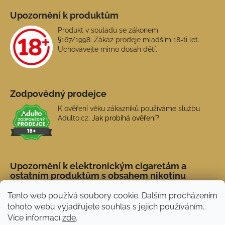
Upozornění k produktům
Produkt v souladu se zákonem
§167/1998. Zákaz prodeje mladším 18-ti let.
Uchovávejte mimo dosah dětí.
Zodpovědný prodejce
K ověření věku zákazníků používáme službu
Adulto.cz.
Jak probíhá ověření?
Upozornění k elektronickým cigaretám a
ostatním produktům s obsahem nikotinu
Tento web používá soubory cookie. Dalším procházením
tohoto webu vyjadřujete souhlas s jejich používáním..
Více informací
zde
.