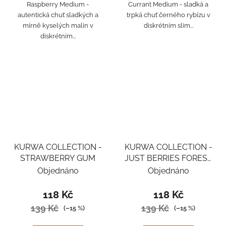
Raspberry Medium -
Currant Medium - sladká a
autentická chuť sladkých a
trpká chuť černého rybízu v
mírně kyselých malin v
diskrétním slim...
diskrétním...
KURWA COLLECTION -
KURWA COLLECTION -
STRAWBERRY GUM
JUST BERRIES FOREST
BERRIES
Objednáno
Objednáno
118 Kč
118 Kč
139 Kč
139 Kč
(–15 %)
(–15 %)