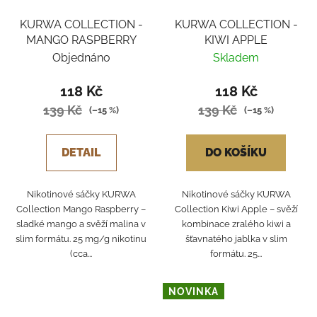
KURWA COLLECTION -
KURWA COLLECTION -
MANGO RASPBERRY
KIWI APPLE
Objednáno
Skladem
118 Kč
118 Kč
139 Kč
139 Kč
(–15 %)
(–15 %)
DETAIL
DO KOŠÍKU
Nikotinové sáčky KURWA
Nikotinové sáčky KURWA
Collection Mango Raspberry –
Collection Kiwi Apple – svěží
sladké mango a svěží malina v
kombinace zralého kiwi a
slim formátu. 25 mg/g nikotinu
šťavnatého jablka v slim
(cca...
formátu. 25...
NOVINKA