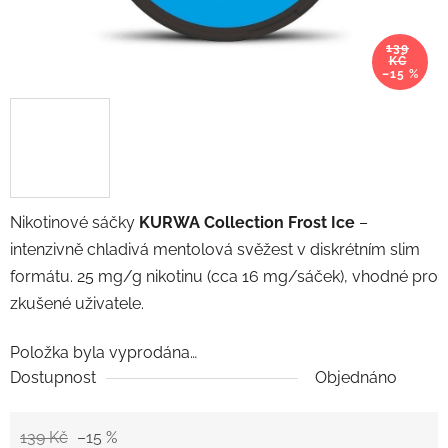
139
KČ
–15 %
Nikotinové sáčky
KURWA Collection Frost Ice
–
intenzivně chladivá mentolová svěžest v diskrétním slim
formátu. 25 mg/g nikotinu (cca 16 mg/sáček), vhodné pro
zkušené uživatele.
Položka byla vyprodána…
Dostupnost
Objednáno
139 Kč
–15 %