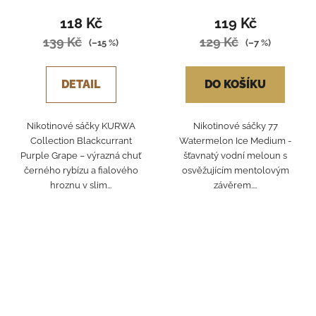
118 Kč
119 Kč
139 Kč
129 Kč
(–15 %)
(–7 %)
DETAIL
DO KOŠÍKU
Nikotinové sáčky KURWA
Nikotinové sáčky 77
Collection Blackcurrant
Watermelon Ice Medium -
Purple Grape – výrazná chuť
šťavnatý vodní meloun s
černého rybízu a fialového
osvěžujícím mentolovým
hroznu v slim...
závěrem....