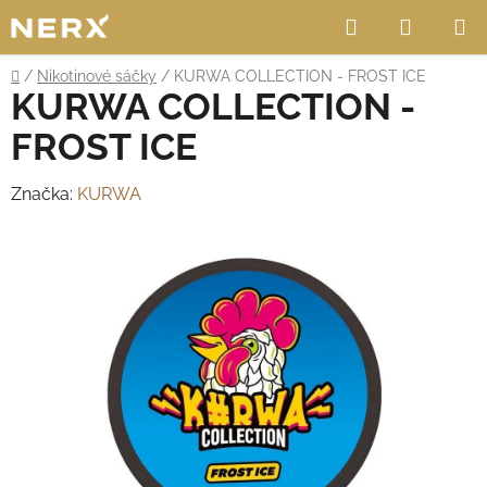
Přejít
Hledat
NÁKUP
na
obsah
KOŠÍK
Domů
/
Nikotinové sáčky
/
KURWA COLLECTION - FROST ICE
KURWA COLLECTION -
FROST ICE
Značka:
KURWA