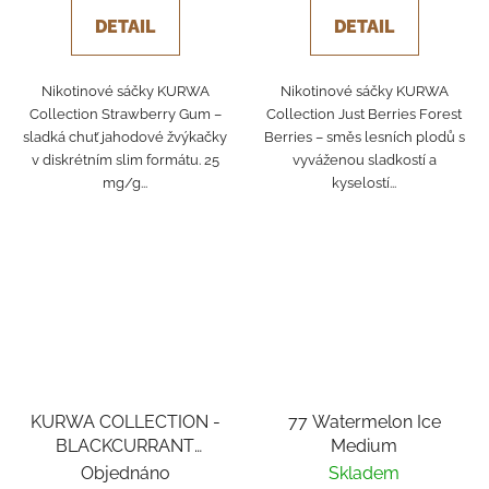
DETAIL
DETAIL
Nikotinové sáčky KURWA
Nikotinové sáčky KURWA
Collection Strawberry Gum –
Collection Just Berries Forest
sladká chuť jahodové žvýkačky
Berries – směs lesních plodů s
v diskrétním slim formátu. 25
vyváženou sladkostí a
mg/g...
kyselostí...
KURWA COLLECTION -
77 Watermelon Ice
BLACKCURRANT
Medium
PURPLE GRAPE
Objednáno
Skladem