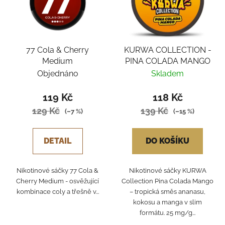
77 Cola & Cherry
KURWA COLLECTION -
Medium
PINA COLADA MANGO
Objednáno
Skladem
119 Kč
118 Kč
129 Kč
139 Kč
(–7 %)
(–15 %)
DETAIL
DO KOŠÍKU
Nikotinové sáčky 77 Cola &
Nikotinové sáčky KURWA
Cherry Medium - osvěžující
Collection Pina Colada Mango
kombinace coly a třešně v...
– tropická směs ananasu,
kokosu a manga v slim
formátu. 25 mg/g...