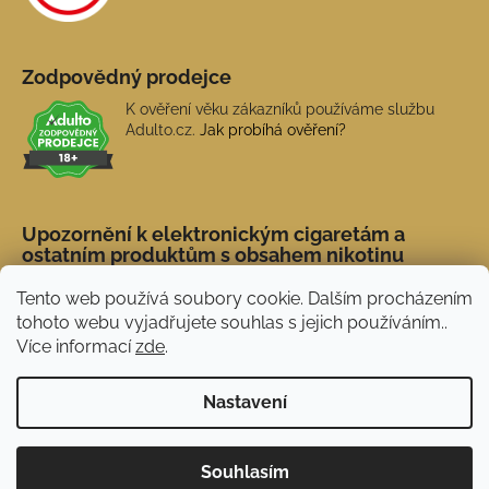
Zodpovědný prodejce
K ověření věku zákazníků používáme službu
Adulto.cz.
Jak probíhá ověření?
Upozornění k elektronickým cigaretám a
ostatním produktům s obsahem nikotinu
Tento web používá soubory cookie. Dalším procházením
tohoto webu vyjadřujete souhlas s jejich používáním..
Více informací
zde
.
Nastavení
Novinka: Akční doprava s PPL od 45 Kč. Při
Vytvořil Shoptet
Souhlasím
nákupu nad 1 500 Kč doprava ZDARMA.
Copyright 2026
NERX.CZ
. Všechna práva vyhrazena.