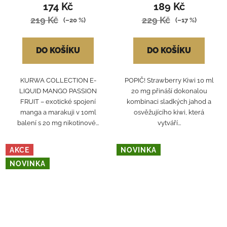
174 Kč
189 Kč
219 Kč
229 Kč
(–20 %)
(–17 %)
DO KOŠÍKU
DO KOŠÍKU
KURWA COLLECTION E-
POPIČ! Strawberry Kiwi 10 ml
LIQUID MANGO PASSION
20 mg přináší dokonalou
FRUIT – exotické spojení
kombinaci sladkých jahod a
manga a marakuji v 10ml
osvěžujícího kiwi, která
balení s 20 mg nikotinové...
vytváří...
AKCE
NOVINKA
NOVINKA