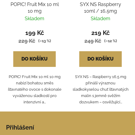
POPIC! Fruit Mix 10 ml
SYX NS Raspberry
10 mg
10ml / 16,5mg
Skladem
Skladem
199 Kč
219 Kč
229 Kč
249 Kč
(–13 %)
(–12 %)
DO KOŠÍKU
DO KOŠÍKU
POPIC! Fruit Mix 10 ml 10 mg
SYX NS – Raspberry 16,5 mg
nabízí bohatou směs
přináší výraznou
šťavnatého ovoce s dokonale
sladkokyselou chuť šťavnatých
vyváženou sladkostí pro
malin s jemně svěžím
intenzivní a...
dozvukem – osvěžující...
Z
á
Přihlášení
p