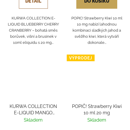
DETAIL
DO KOŠÍKU
KURWA COLLECTION E-
POPIC! Strawberry Kiwi 10 ml
LIQUID BLUEBERRY CHERRY
10 mg nabízí lahodnou
CRANBERRY – bohatá směs
kombinaci sladkých jahod a
borůvek, višní a brusinek v
svěžího kiwi, která vytváří
10ml eliquidu s 20 mg...
dokonale...
VÝPRODEJ
KURWA COLLECTION
POPIČ! Strawberry Kiwi
E-LIQUID MANGO
10 ml 20 mg
PASSION FRUIT
Skladem
Skladem