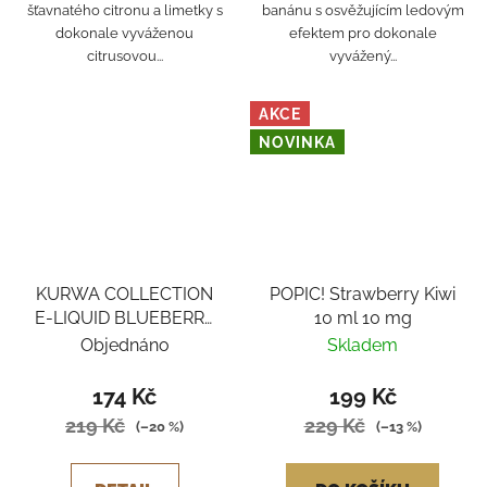
šťavnatého citronu a limetky s
banánu s osvěžujícím ledovým
dokonale vyváženou
efektem pro dokonale
citrusovou...
vyvážený...
AKCE
NOVINKA
KURWA COLLECTION
POPIC! Strawberry Kiwi
E-LIQUID BLUEBERRY
10 ml 10 mg
CHERRY CRANBERRY
Objednáno
Skladem
174 Kč
199 Kč
219 Kč
229 Kč
(–20 %)
(–13 %)