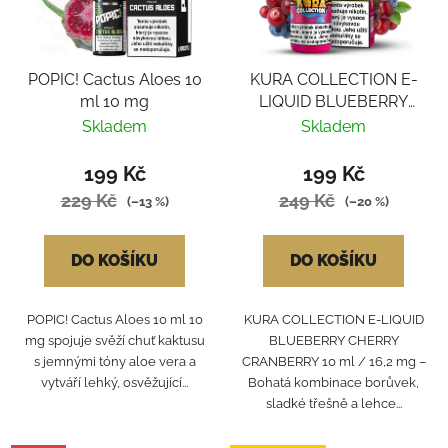
POPIC! Cactus Aloes 10
KURA COLLECTION E-
ml 10 mg
LIQUID BLUEBERRY
CHERRY CRANBERRY
Skladem
Skladem
199 Kč
199 Kč
229 Kč
249 Kč
(–13 %)
(–20 %)
DO KOŠÍKU
DO KOŠÍKU
POPIC! Cactus Aloes 10 ml 10
KURA COLLECTION E-LIQUID
mg spojuje svěží chuť kaktusu
BLUEBERRY CHERRY
s jemnými tóny aloe vera a
CRANBERRY 10 ml / 16,2 mg –
vytváří lehký, osvěžující...
Bohatá kombinace borůvek,
sladké třešně a lehce...