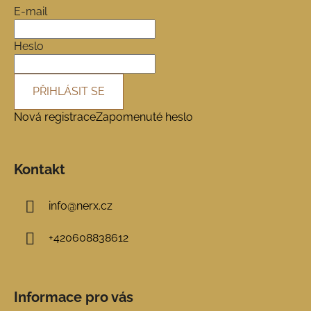
a
E-mail
t
í
Heslo
PŘIHLÁSIT SE
Nová registrace
Zapomenuté heslo
Kontakt
info
@
nerx.cz
+420608838612
Informace pro vás