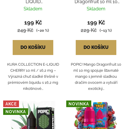
LIQUID
Dragonfruit 10 ml 10
BLACKCURRANT
mg
Skladem
Skladem
STRAWBERRY LIME
ORANGE
199 Kč
199 Kč
249 Kč
229 Kč
(–20 %)
(–13 %)
DO KOŠÍKU
DO KOŠÍKU
KURA COLLECTION E-LIQUID
POPIC! Mango Dragonfruit 10
CHERRY 10 ml / 16,2 mg –
ml 10 mg spojuje šťavnaté
Výrazná chuť sladké třešně v
mango s jemně sladkou
prémiovém liquidu s 16,2 mg
dračím ovocem a vytváří
nikotinové...
exotický...
AKCE
NOVINKA
NOVINKA