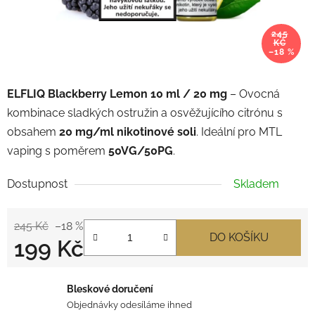
245
KČ
–18 %
ELFLIQ Blackberry Lemon 10 ml / 20 mg
– Ovocná
kombinace sladkých ostružin a osvěžujícího citrónu s
obsahem
20 mg/ml nikotinové soli
. Ideální pro MTL
vaping s poměrem
50VG/50PG
.
Dostupnost
Skladem
245 Kč
–18 %
DO KOŠÍKU
199 Kč
Měrná cena:
Bleskové doručení
Objednávky odesíláme ihned