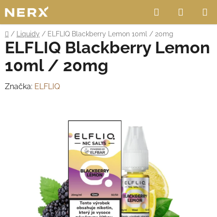
Přejít
Hledat
NÁKUP
na
obsah
KOŠÍK
Domů
/
Liquidy
/
ELFLIQ Blackberry Lemon 10ml / 20mg
ELFLIQ Blackberry Lemon
10ml / 20mg
Značka:
ELFLIQ